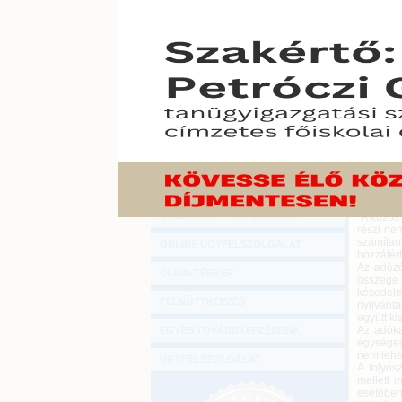
Hírlevél
Megválto
ONLINE KÖZVETÍTÉSEK
adófolyó
2015. dec
KÖNYVELŐI TOVÁBBKÉPZÉSEK
Az össze
DIGITÁLIS TERMÉKEK
tartozás
tartalma 
Az adó- 
TANÁCSADÁS
jogszabál
nem válik
GAZDASÁGI SZAKKÖNYVEK
adózás r
adószám
GAZDASÁGI FOLYÓIRATOK
alkalmaz
érvényes
GAZDASÁGI KONFERENCIÁK
A közös 
részt ne
számítani
ONLINE ÜGYFÉLSZOLGÁLAT
hozzáfér
Az adózó
OLDALTÉRKÉP
összege 
késedel
FELNŐTTKÉPZÉS
nyilvánta
együtt ki
Az adóka
EGYÉB TOVÁBBKÉPZÉSEINK
egységese
nem lehe
ÜGYFÉLSZOLGÁLAT
A folyós
mellett 
esetében