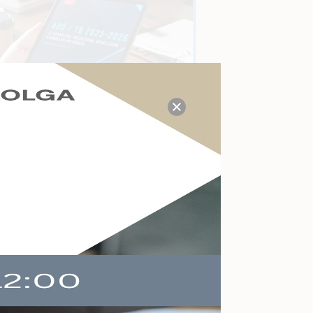
TUDÁS- ÉS VÁLASZKÖZPONT
Megválaszolt adózási, tb,
munkaügyi, számviteli
kérdések a mai napon:
14
Kérdezzen itt Ön is!
AKTUÁLIS ESEMÉNYEK
Felkészülés a köznevelés
változásaira
Online
2026-09-09
Végelszámolás,