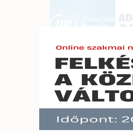
BEJELENTKEZÉS
KONFERE
E-mail cím:
Jelszó:
Elfelejtett jelszó
Adó- é
Előfizetéseinkről
Még nem ügyfelünk?
A hír töb