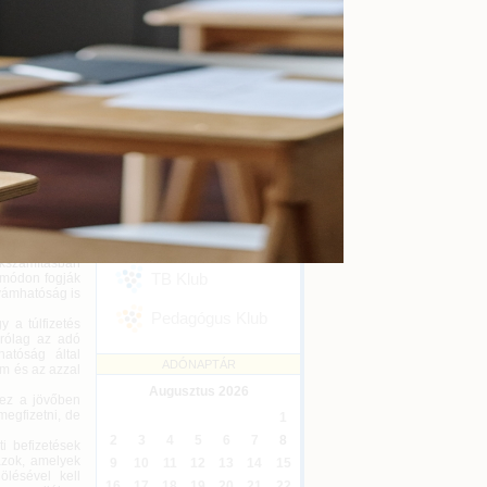
kényszertörlés
Online
2026-09-16
t is, mert az
Ügyvédi kreditontok
Online
2026-12-31
 megszűnik. A
Eseménykövetés
z adóigazolás
SZAKMAI KLUBJAINK
. Az ágazati
zevonástól még
feladatokra az
Áfa Klub
ülő személyek
rendjét kell
telezettségei
Könyvelői Klub
ékszámításban
TB Klub
 módon fogják
 vámhatóság is
Pedagógus Klub
 a túlfizetés
árólag az adó
atóság által
ADÓNAPTÁR
ám és az azzal
Augusztus
2026
 ez a jövőben
megfizetni, de
1
2
3
4
5
6
7
8
i befizetések
azok, amelyek
9
10
11
12
13
14
15
ölésével kell
16
17
18
19
20
21
22