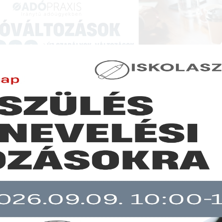
NCIÁK ÉS KÉPZÉSEK
|
SZAKKIADVÁNY BOLT
|
LEXPRAXIS
|
MENEDZSER 
SZAKMAI ÖSSZEFOGLALÓK
s vámfolyószámla: 2 az 1-ben
b mint 30 napja nem frissült!