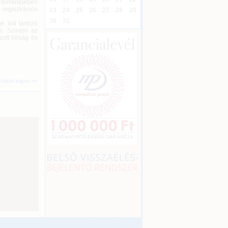
 sorrendjében
regisztrációs
23
24
25
26
27
28
29
30
31
e alá tartozó
a. Szintén az
ott bírság és
íreket kapni >>