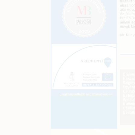
teljesít
elszámol
adó és az
Az állam
fizetési
állami a
egyéb köl
(dr. Ken
Ügyveze
Haszná
Szigoro
Egyéni
Új uni
Legkeresettebb jogszabályok >>
Befoga
Webker
Különbö
Család
Bevall