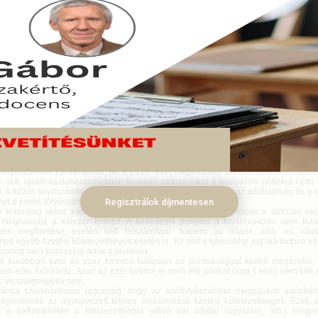
zik jövőre az adózó és az adó- és vámhatóság közti elszámolás, már csak azér
számlát és a vámfolyószámlát adózónként összevonják.
ember 04.
vonással értelemszerűen okafogyottá válik az együttes adóigazolás, ezért
mentesség igazolása 2016-tól már egységesen, NAV szinten igényelhető, ezért a
kiegészül a végrehajtásra vagy visszatartásra átadott köztartozások adataival.
és vámhatóság kezeli az adók módjára behajtandó köztartozások javarészét
yok ügyfélként nevesítik a fizetési kötelezettség alanyát, aki a folyószámla öss
 adózóvá, de a fizetési kötelezettségeinek nyilvántartásával kapcsolatos hatósági 
endje lesz irányadó 2016-tól. Ezért a más törvények alapján ügyfélnek minős
láira (beleértve az adók módjára beszedendő köztartozásokat) az adózás 
ni. Teljesen méltányos, hogy e körben az ügyfelekre az adózó jogai és kö
üljenek.
folyószámlán nyilvántartott, de a 2016. évet megelőzően a nettó késedelmi pótl
m vett, újabb köztehernemekben fennálló tartozásokra a késedelmi pótlékot nettó
. A közös folyószámla miatt rendelkezik a törvény arról, hogy az adóhatóság és a
het a közös folyószámlához.
Regisztrálok díjmentesen
 kizárólag akkor kap majd egyenlegközlőt, ha az adószámláján a tartozás vagy
meghaladja a kétezer forintot. A késedelmi pótlékot a továbbiakban nem kiz
mes megfizetése esetén kell felszámítani, hanem az állami adó- és vámh
rtott egyéb fizetési kötelezettségek esetén is. Ez alól a közösségi jog alá tartozó v
szabott nem közösségi adók a kivételek.
t korábban ezer és száz forintos határban és pontossággal kellett megfizetni,
n ezer forint lesz. Azaz az ezer forintot el nem érő adókat (szja-t sem) nem kell 
t visszaigényelni sem.
zámla szerkezetében újdonság, hogy az adófolyószámlán megszokott adónként
megjelennek az úgynevezett tételes elszámolású fizetési kötelezettségek. Ezek 
 a befizetéseket a kötelezettséget előíró irat adatai (ügyszám, stb.) megjel