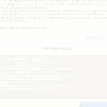
eni. Az erre hivatkozással teljesített befizetések nem kerülnek az esedékesség
ásra. Tételes elszámolásúak a vám, az importtermék általános forgalmi adója, a 
 importtal kapcsolatos jövedéki adó.
i adóhatóság jogosult 2016-tól a vámhatóság hatáskörébe, de az adózás rendj
 kötelezettségekre vonatkozó kedvezményekkel kapcsolatos kérelmek elbírálásár
dóhatóság hatáskörébe kerül a fémkereskedelemről szóló törvényben meghatároz
tség végrehajtása is.
yeres Sándor összefoglalója alapján)
Szeretnék ilyen h
TOVÁBBI HÍREK
tő külföldi biztosítási jogviszonya
lt autó értékesítésével összefüggő áfa kérdések
dnak az özvegyi nyugdíj feltételei
 vállalkozókat érintő újdonság a 2025-ös bevallásnál
ós csomagolási rendelet augusztustól
dott számlákra vonatkozó adatszolgáltatási kötelezettség
eskedelem: kötelező elállási funkció júniustól
zeti áfa esetén áfa levonási jog
i adókedvezmény súlyosan fogyatékos eltartottak után
ás és számlázás külföldi megrendelő esetén