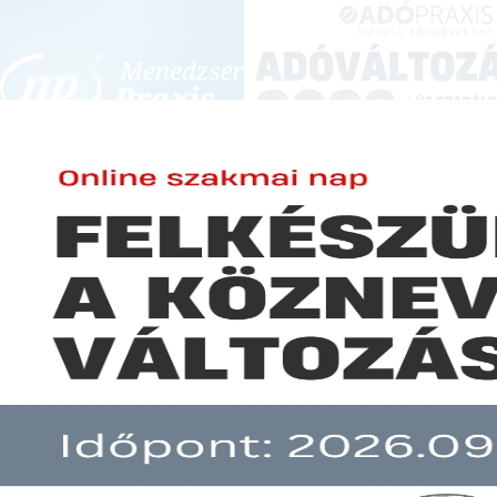
BEJELENTKEZÉS
KONFERENCIÁK ÉS KÉPZÉSEK
|
SZA
E-mail cím:
JOGSZABÁLYVÁL
Jelszó:
Elfelejtett jelszó
Januártól egyszerűbben kezelh
Előfizetéseinkről
Még nem ügyfelünk?
A hír több mint 30 napja nem frissült!