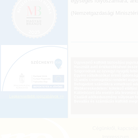
egységes folyószámlára, ahol
(Nemzetgazdasági Minisztér
Ügyvezető külföldi biztosítási jogvi
Használt autó értékesítésével össz
Szigorodnak az özvegyi nyugdíj feltét
Egyéni vállalkozókat érintő újdonság
Új uniós csomagolási rendelet augus
Befogadott számlákra vonatkozó adat
Webkereskedelem: kötelező elállási 
Különbözeti áfa esetén áfa levonási 
Legkeresettebb jogszabályok >>
Családi adókedvezmény súlyosan fog
Bevallás és számlázás külföldi meg
Cégünkről, kapcsola
Impresszum