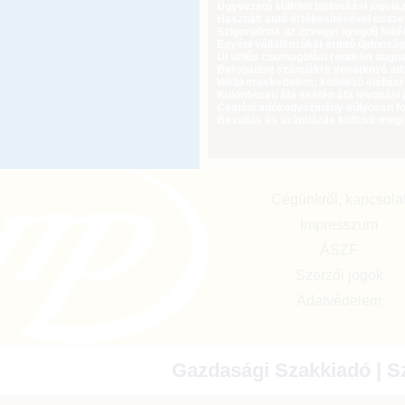
Ügyvezető külföldi biztosítási jogvi
Használt autó értékesítésével össz
Szigorodnak az özvegyi nyugdíj feltét
Egyéni vállalkozókat érintő újdonság
Új uniós csomagolási rendelet augus
Befogadott számlákra vonatkozó adat
Webkereskedelem: kötelező elállási 
Különbözeti áfa esetén áfa levonási 
Családi adókedvezmény súlyosan fog
Bevallás és számlázás külföldi meg
Cégünkről, kapcsola
Impresszum
ÁSZF
Szerzői jogok
Adatvédelem
Gazdasági Szakkiadó | Sz