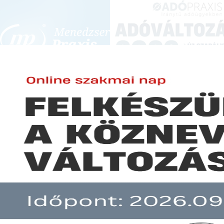
BEJELENTKEZÉS
KONFERENCIÁK ÉS KÉPZÉSEK
|
SZA
E-mail cím:
JOGSZABÁLYVÁL
Jelszó:
Elfelejtett jelszó
Szeptembertől új szabályok vo
Előfizetéseinkről
Még nem ügyfelünk?
A hír több mint 30 napja nem frissült!