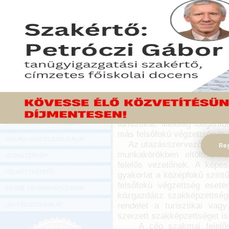
Hírlevél
A képesítés jellegéhez k
ONLINE KÖZVETÍTÉSEK
utazásszervezői engedély
egy cégnél töltheti be ezt 
KÖNYVELŐI TOVÁBBKÉPZÉSEK
az utazásszervezésről s
DIGITÁLIS TERMÉKEK
szeptember 2-tól hatályos.
TANÁCSADÁS
2015. szeptember 01.
GAZDASÁGI SZAKKÖNYVEK
A módosítás alapján az utaz
meghatározott képesítéssel 
GAZDASÁGI FOLYÓIRATOK
turisztikai szervező, ért
turisztikai, illetőleg idege
GAZDASÁGI KONFERENCIÁK
más felsőfokú végzettség is.
ONLINE ÜGYFÉLSZOLGÁLAT
Az utazásszervezői, illetv
Reg
munkakörökben eltöltött sz
OLDALTÉRKÉP
felelős vezetőnek. A képes
FELNŐTTKÉPZÉS
gyakorlat a középfokú szintű
felsőfokú végzettség eseté
EGYÉB TOVÁBBKÉPZÉSEINK
közgazdász szakképzettségg
rendelet a turisztikai vag
ÜGYFÉLSZOLGÁLAT
szerzett szakképzettséget is
A cég szakmai felelős ve