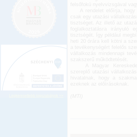
felsőfokú nyelvvizsgával vagy
A rendelet előírja, hogy a
csak egy utazási vállalkozásn
tisztséget. Az illető az uta
foglalkoztatásra irányuló 
tisztségét. Így például megb
heti 20 órára kell kötni a sz
a tevékenységért felelős sze
vállalkozás mindennapi tev
szakszerű működtetését.
A Magyar Kereskedelmi E
szereplő utazási vállalkozá
hivatalnak, hogy a szakma
ezeknek az előírásoknak.
(MTI)
Legkeresettebb jogszabályok >>