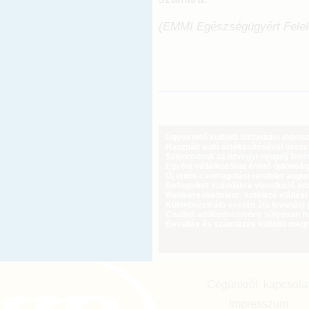
(EMMI Egészségügyért Felelő
Ügyvezető külföldi biztosítási jogvi
Használt autó értékesítésével össz
Szigorodnak az özvegyi nyugdíj feltét
Egyéni vállalkozókat érintő újdonság
Új uniós csomagolási rendelet augus
Befogadott számlákra vonatkozó adat
Webkereskedelem: kötelező elállási 
Különbözeti áfa esetén áfa levonási 
Családi adókedvezmény súlyosan fog
Bevallás és számlázás külföldi meg
Cégünkről, kapcsola
Impresszum