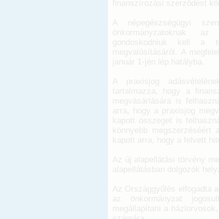
finanszírozási szerződést kö
A népegészségügyi szeml
önkormányzatoknak az e
gondoskodniuk kell a te
megvalósításáról. A megfele
január 1-jén lép hatályba.
A praxisjog adásvételén
tartalmazza, hogy a finans
megvásárlására is felhaszná
arra, hogy a praxisjog megv
kapott összeget is felhaszná
könnyebb megszerzéséért a
kapott arra, hogy a felvett h
Az új alapellátási törvény me
alapellátásban dolgozók hely
Az Országgyűlés elfogadta a
az önkormányzat jogosul
megállapítani a háziorvosok
számára.