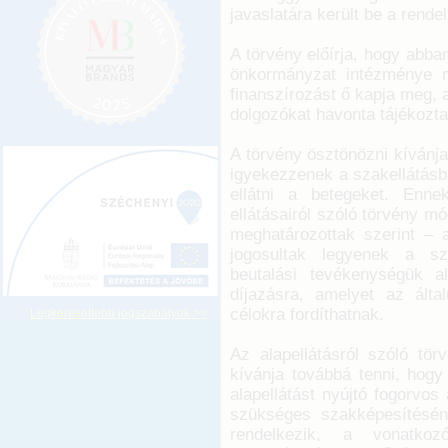
javaslatára került be a rend
A törvény előírja, hogy abb
önkormányzat intézménye m
finanszírozást ő kapja meg, 
dolgozókat havonta tájékozt
A törvény ösztönözni kívánja
igyekezzenek a szakellátásba
ellátni a betegeket. Enne
ellátásairól szóló törvény 
meghatározottak szerint – a
jogosultak legyenek a sz
beutalási tevékenységük a
díjazásra, amelyet az által
célokra fordíthatnak.
Legkeresettebb jogszabályok >>
Az alapellátásról szóló tör
kívánja továbbá tenni, hog
alapellátást nyújtó fogorvos
szükséges szakképesítésén
rendelkezik, a vonatkoz