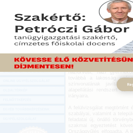
Hírlevél
Kormányzati prioritás egy
ONLINE KÖZVETÍTÉSEK
kialakítása, ennek érdekéb
járóbeteg-szakellátás – 
KÖNYVELŐI TOVÁBBKÉPZÉSEK
alapellátás szereplői számá
DIGITÁLIS TERMÉKEK
2015. július 26.
TANÁCSADÁS
A Kormány ezért határozatba
GAZDASÁGI SZAKKÖNYVEK
hogy az egészségügyi el
egészségügyi alapellátási r
GAZDASÁGI FOLYÓIRATOK
valamint annak szakmai és
háziorvosi, házi gyermeko
GAZDASÁGI KONFERENCIÁK
továbbá a lakosság egészs
ONLINE ÜGYFÉLSZOLGÁLAT
színvonalának javítása é
Reg
alapellátási rendszert és e
OLDALTÉRKÉP
irányaira.
FELNŐTTKÉPZÉS
A felülvizsgálat megtörtént
EGYÉB TOVÁBBKÉPZÉSEINK
szabályai, valamint a telepü
feladatai új, önálló törvény
ÜGYFÉLSZOLGÁLAT
szakmai egyeztetést köve
Országgyűlés elfogadta. A