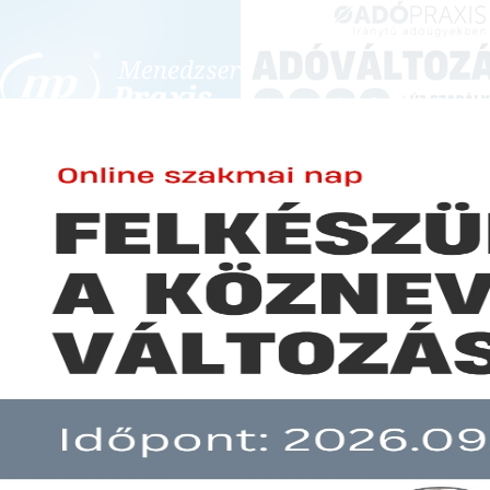
BEJELENTKEZÉS
KONFERENCIÁK ÉS KÉPZÉSEK
|
SZA
E-mail cím:
JOGSZABÁLYVÁL
Jelszó:
Elfelejtett jelszó
Elfogadta az Országgyűlés az új
Előfizetéseinkről
Még nem ügyfelünk?
A hír több mint 30 napja nem frissült!