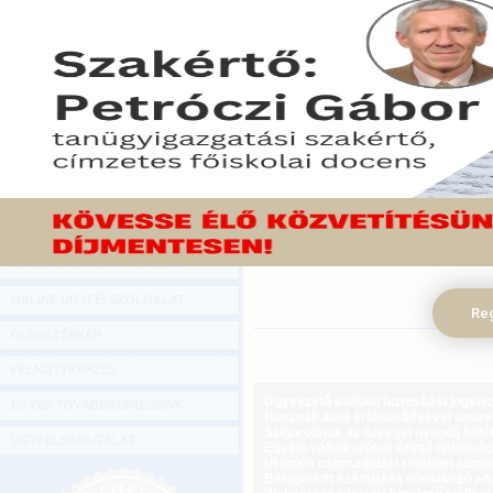
Hírlevél
Több európai parlamenti, illetve 
ONLINE KÖZVETÍTÉSEK
Országgyűlés 2015. június 9-i ülésnapj
2015. június 15.
KÖNYVELŐI TOVÁBBKÉPZÉSEK
A képviselők 135 igen szav
DIGITÁLIS TERMÉKEK
mellett fogadták el az iga
változtatások az öröklési üg
TANÁCSADÁS
bíróságok időszerű eljárás
GAZDASÁGI SZAKKÖNYVEK
teret biztosítanak például az
GAZDASÁGI FOLYÓIRATOK
(Igazságügyi Minisztérium)
GAZDASÁGI KONFERENCIÁK
ONLINE ÜGYFÉLSZOLGÁLAT
Reg
OLDALTÉRKÉP
FELNŐTTKÉPZÉS
Ügyvezető külföldi biztosítási jogvi
EGYÉB TOVÁBBKÉPZÉSEINK
Használt autó értékesítésével össz
Szigorodnak az özvegyi nyugdíj feltét
ÜGYFÉLSZOLGÁLAT
Egyéni vállalkozókat érintő újdonság
Új uniós csomagolási rendelet augus
Befogadott számlákra vonatkozó adat