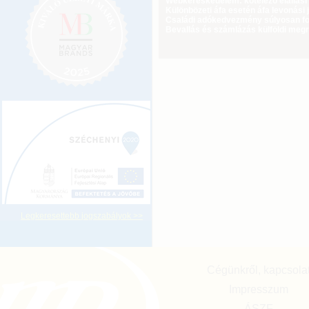
Webkereskedelem: kötelező elállási 
Különbözeti áfa esetén áfa levonási 
Családi adókedvezmény súlyosan fog
Bevallás és számlázás külföldi meg
Legkeresettebb jogszabályok >>
Cégünkről, kapcsola
Impresszum
ÁSZF