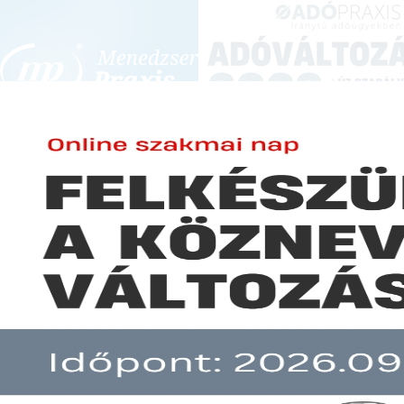
BEJELENTKEZÉS
KONFERENCIÁK ÉS KÉPZÉSEK
|
SZA
E-mail cím:
JOGSZABÁLYVÁL
Jelszó:
Elfelejtett jelszó
Európai igazságügyi rendeletek
Előfizetéseinkről
Még nem ügyfelünk?
A hír több mint 30 napja nem frissült!