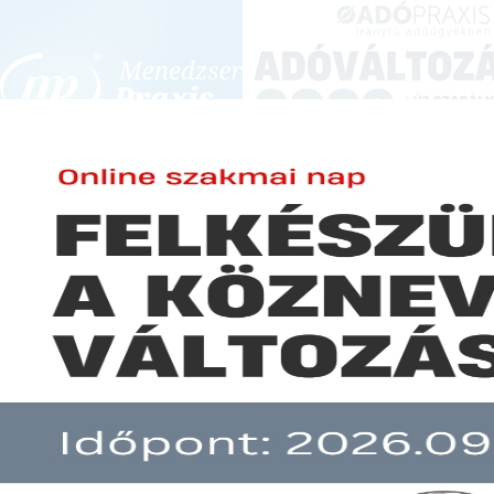
BEJELENTKEZÉS
KONFERENCIÁK ÉS KÉPZÉSEK
|
SZA
E-mail cím:
JOGSZABÁLYVÁL
Jelszó:
Elfelejtett jelszó
Nagyvállalati támogatási prog
Előfizetéseinkről
Még nem ügyfelünk?
A hír több mint 30 napja nem frissült!