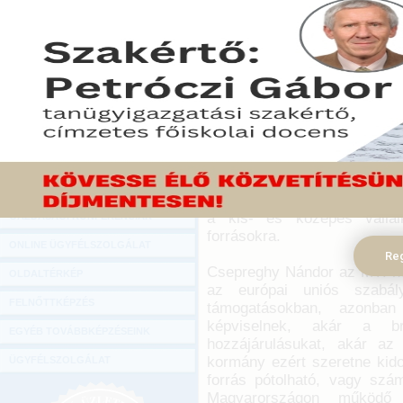
Hírlevél
A kormány egy olyan nagy
ONLINE KÖZVETÍTÉSEK
tervezi, amely érdekeltté
további fejlesztése
KÖNYVELŐI TOVÁBBKÉPZÉSEK
Miniszterelnökség fejleszté
DIGITÁLIS TERMÉKEK
államtitkára kedden az MTI
TANÁCSADÁS
2015. május 27.
GAZDASÁGI SZAKKÖNYVEK
Lázár János Miniszterelnö
arról, hogy a kormány külö
GAZDASÁGI FOLYÓIRATOK
nagyvállalat számára, tekint
a kis- és közepes vállal
GAZDASÁGI KONFERENCIÁK
forrásokra.
ONLINE ÜGYFÉLSZOLGÁLAT
Reg
Csepreghy Nándor az MTI-ne
OLDALTÉRKÉP
az európai uniós szabál
FELNŐTTKÉPZÉS
támogatásokban, azonban
képviselnek, akár a b
EGYÉB TOVÁBBKÉPZÉSEINK
hozzájárulásukat, akár az 
kormány ezért szeretne kido
ÜGYFÉLSZOLGÁLAT
forrás pótolható, vagy szá
Magyarországon működő n