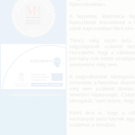
fejlesztésekben.
A helyettes államtitkár f
fejlesztések közvetlenül a 
velük kapcsolatban lévő kkv-k
"Nincs még olyan lista, 
nagyságrendi számról bes
Hozzátette, hogy a vállalat
kormány már kötött stratégia
amelyekkel még nem.
A nagyvállalatok támogatása
ismertette a helyettes állam
még nem született döntés,
teherbíró képességét. Csepr
Legkeresettebb jogszabályok >>
támogatás "nem biztos, hogy 
Kitért arra is, hogy a vá
kormányon belül folynak egy
születhet a témában.