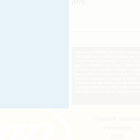
(MTI)
Ügyvezető külföldi biztosítási jogvi
Használt autó értékesítésével össz
Szigorodnak az özvegyi nyugdíj feltét
Egyéni vállalkozókat érintő újdonság
Új uniós csomagolási rendelet augus
Befogadott számlákra vonatkozó adat
Webkereskedelem: kötelező elállási 
Különbözeti áfa esetén áfa levonási 
Családi adókedvezmény súlyosan fog
Bevallás és számlázás külföldi meg
Cégünkről, kapcsola
Impresszum
ÁSZF