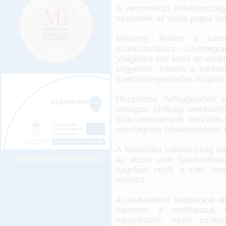
A nemzetközi kötelezettség
szeretnék az uniós joggal v
Répássy Róbert a változ
szankcionálása – a reintegr
Világossá kell tenni az elít
kegyelem, hanem a bünteté
szembehelyezkedés szigorú 
Hozzátette: felfüggesztett
utólagos bírósági mentesíté
bűncselekmények tényállásá
vesztegetés feljelentésének 
A felderítési hatékonyság n
Legkeresettebb jogszabályok >>
az ezzel való üzérkedésné
nagyban segíti a célt, ho
mondta.
A rendvédelmi feladatokat el
kiemelte: a rendfokozat 
megváltozik, ezért szüks