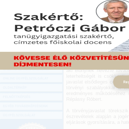
Hírlevél
Répássy Róbert államtitkár volt az 
ONLINE KÖZVETÍTÉSEK
Országgyűlés 2015. május 12-i ülésna
2015. május 13.
KÖNYVELŐI TOVÁBBKÉPZÉSEK
Répássy Róbert expozéjáb
DIGITÁLIS TERMÉKEK
reintegrációs őrizettel b
eszköztára. Ennek révén a
TANÁCSADÁS
valósulhat meg, s a reszoci
GAZDASÁGI SZAKKÖNYVEK
az időszakban az elítélt b
vállalhat, alakíthatja társ
GAZDASÁGI FOLYÓIRATOK
annak a veszélye, hogy az el
GAZDASÁGI KONFERENCIÁK
aki előnynek nevezte továb
leterheltségét is csökkenti 
ONLINE ÜGYFÉLSZOLGÁLAT
javaslat elsődleges célja, 
Reg
törvényi szabályokkal a t
OLDALTÉRKÉP
eredményes működéséhez szü
FELNŐTTKÉPZÉS
Répássy Róbert.
EGYÉB TOVÁBBKÉPZÉSEINK
A törvényjavaslat törekszik
ÜGYFÉLSZOLGÁLAT
észrevételek alapján a jogé
eljárások gyorsítására, a ha