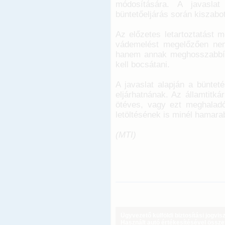
módosítására. A javaslat
büntetőeljárás során kiszabot
Az előzetes letartoztatást 
vádemelést megelőzően nem
hanem annak meghosszabbítá
kell bocsátani.
A javaslat alapján a bünteté
eljárhatnának. Az államtitká
ötéves, vagy ezt meghalad
letöltésének is minél hamara
(MTI)
Ügyvezető külföldi biztosítási jogvi
Használt autó értékesítésével össz