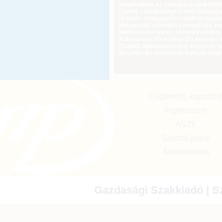
Szigorodnak az özvegyi nyugdíj feltét
Egyéni vállalkozókat érintő újdonság
Új uniós csomagolási rendelet augus
Befogadott számlákra vonatkozó adat
Webkereskedelem: kötelező elállási 
Különbözeti áfa esetén áfa levonási 
Családi adókedvezmény súlyosan fog
Bevallás és számlázás külföldi meg
Cégünkről, kapcsola
Impresszum
ÁSZF
Szerzői jogok
Adatvédelem
Gazdasági Szakkiadó | Sz