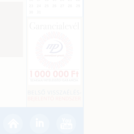
23
24
25
26
27
28
29
30
31