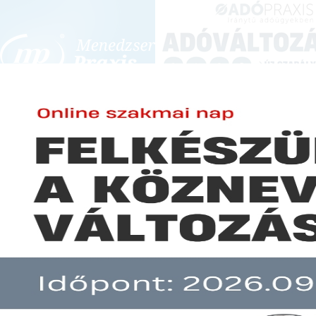
BEJELENTKEZÉS
KONFERENCIÁK ÉS KÉPZÉSEK
|
SZA
E-mail cím:
JOGSZABÁLYVÁL
Jelszó:
Elfelejtett jelszó
Bejelentési kötelezettséget írná
Előfizetéseinkről
közalkalmazottaknak
Még nem ügyfelünk?
A hír több mint 30 napja nem frissült!