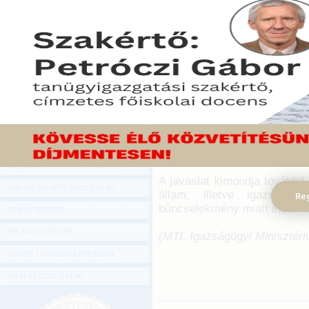
Hírlevél
Répássy Róbert igazságügyi
ONLINE KÖZVETÍTÉSEK
az Országgyűlésben a kor
amely egyértelműen előírná
KÖNYVELŐI TOVÁBBKÉPZÉSEK
kell munkáltatójukat, ha bü
DIGITÁLIS TERMÉKEK
2015. február 22.
TANÁCSADÁS
A kabinet képviselője a
GAZDASÁGI SZAKKÖNYVEK
emlékeztetett, a foglalkoztat
de azt most egyértelmű
GAZDASÁGI FOLYÓIRATOK
elmulasztásához.
GAZDASÁGI KONFERENCIÁK
A javaslat kimondja továbbá,
ONLINE ÜGYFÉLSZOLGÁLAT
állam, illetve igazságszo
Reg
bűncselekmény miatt indult b
OLDALTÉRKÉP
FELNŐTTKÉPZÉS
(MTI, Igazságügyi Minisztér
EGYÉB TOVÁBBKÉPZÉSEINK
ÜGYFÉLSZOLGÁLAT