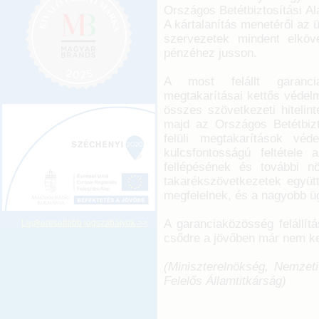
Országos Betétbiztosítási Ala
A kártalanítás menetéről az ü
szervezetek mindent elköv
pénzéhez jusson.
A most felállt garanci
megtakarításai kettős védel
összes szövetkezeti hitelint
majd az Országos Betétbizto
felüli megtakarítások véd
kulcsfontosságú feltétele 
fellépésének és további 
takarékszövetkezetek együt
megfelelnek, és a nagyobb üg
A garanciaközösség felállít
Legkeresettebb jogszabályok >>
csődre a jövőben már nem ke
(Miniszterelnökség, Nemzeti
Felelős Államtitkárság)