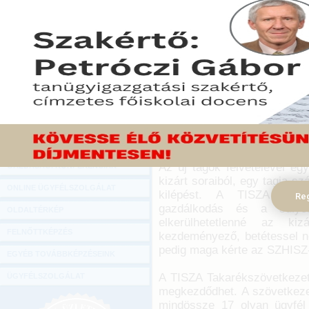
Hírlevél
Lezárult az a másfél é
ONLINE KÖZVETÍTÉSEK
szövetkezeti hitelintéze
intézmények kiszűrése, vé
KÖNYVELŐI TOVÁBBKÉPZÉSEK
megerősítése volt.
DIGITÁLIS TERMÉKEK
2014. december 09.
TANÁCSADÁS
A folyamat befejező lépéseké
GAZDASÁGI SZAKKÖNYVEK
tagjával teljes körűvé vált
megújulását hozza magával.
GAZDASÁGI FOLYÓIRATOK
Az új tagok felvételével e
GAZDASÁGI KONFERENCIÁK
kizárt soraiból, egy tagja s
ONLINE ÜGYFÉLSZOLGÁLAT
kilépést. A TISZA Takar
Reg
gazdálkodás és a súlyos
OLDALTÉRKÉP
elkerülhetetlenné az ki
FELNŐTTKÉPZÉS
kezdeményező, betétessel n
pedig maga kérte az SZHISZ-b
EGYÉB TOVÁBBKÉPZÉSEINK
A TISZA Takarékszövetkezet 
ÜGYFÉLSZOLGÁLAT
megkezdődhet. A szövetkezet
mindössze 17 olyan ügyfél