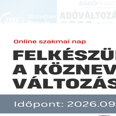
BEJELENTKEZÉS
KONFERENCIÁK ÉS KÉPZÉSEK
|
SZA
E-mail cím:
JOGSZABÁLYVÁL
Jelszó:
Elfelejtett jelszó
Megújult a takarékszövetkezeti
Előfizetéseinkről
Még nem ügyfelünk?
A hír több mint 30 napja nem frissült!