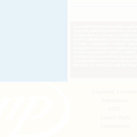
Ügyvezető külföldi biztosítási jogvi
Használt autó értékesítésével össz
Szigorodnak az özvegyi nyugdíj feltét
Egyéni vállalkozókat érintő újdonság
Új uniós csomagolási rendelet augus
Befogadott számlákra vonatkozó adat
Webkereskedelem: kötelező elállási 
Különbözeti áfa esetén áfa levonási 
Családi adókedvezmény súlyosan fog
Bevallás és számlázás külföldi meg
Cégünkről, kapcsola
Impresszum
ÁSZF
Szerzői jogok
Adatvédelem