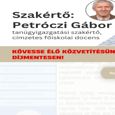
Hírlevél
Egykulcsos szja, 2013
ONLINE KÖZVETÍTÉSEK
adójóváírás, fél százalékka
főként adóadminisztráció
KÖNYVELŐI TOVÁBBKÉPZÉSEK
adótörvények.
DIGITÁLIS TERMÉKEK
2010. november 16.
TANÁCSADÁS
Az Országgyűlés elfogad
GAZDASÁGI SZAKKÖNYVEK
egyértelműen tükröződik 
törvényjavaslat szerint
GAZDASÁGI FOLYÓIRATOK
bevezetésre, jelentős cs
második gazdasági ak
GAZDASÁGI KONFERENCIÁK
törvénymódosítást is tartal
ONLINE ÜGYFÉLSZOLGÁLAT
megkezdett adóadminisztrá
Reg
jogharmonizáció érvényesí
OLDALTÉRKÉP
szólnak.
FELNŐTTKÉPZÉS
Matolcsy György nemzetga
EGYÉB TOVÁBBKÉPZÉSEINK
elfogadása "az elmúlt 20 é
az élőmunka terheit érintőe
ÜGYFÉLSZOLGÁLAT
kapcsán Orbán Viktor ko
adórendszer jön létre, ahol 