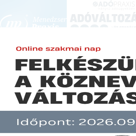
BEJELENTKEZÉS
KONFERENCIÁK ÉS KÉPZÉSEK
|
SZA
E-mail cím:
JOGSZABÁLYVÁL
Jelszó:
Elfelejtett jelszó
Az Országgyűlés elfogadta a 20
Előfizetéseinkről
Még nem ügyfelünk?
A hír több mint 30 napja nem frissült!