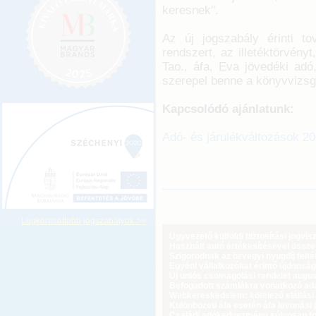
keresnek".
Az új jogszabály érinti t
rendszert, az illetéktörvényt
Tao., áfa, Eva jövedéki adó
szerepel benne a könyvvizsgá
Kapcsolódó ajánlatunk:
Adó- és járulékváltozások 2
Legkeresettebb jogszabályok >>
Ügyvezető külföldi biztosítási jogvi
Használt autó értékesítésével össz
Szigorodnak az özvegyi nyugdíj feltét
Egyéni vállalkozókat érintő újdonság
Új uniós csomagolási rendelet augus
Befogadott számlákra vonatkozó adat
Webkereskedelem: kötelező elállási 
Különbözeti áfa esetén áfa levonási 
Családi adókedvezmény súlyosan fog