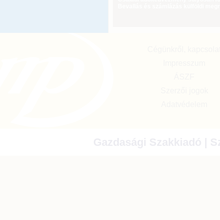
Bevallás és számlázás külföldi meg
Cégünkről, kapcsola
Impresszum
ÁSZF
Szerzői jogok
Adatvédelem
Gazdasági Szakkiadó | Sz