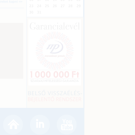
íreket kapni >>
23
24
25
26
27
28
29
30
31