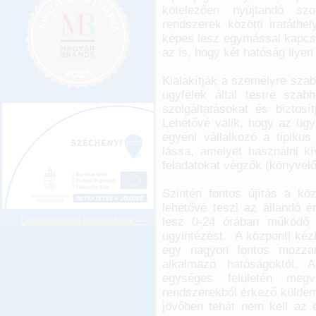
kötelezően nyújtandó szo
rendszerek közötti iratáthel
képes lesz egymással kapcsol
az is, hogy két hatóság ilye
Kialakítják a személyre szab
ügyfelek által testre szab
szolgáltatásokat és biztosí
Lehetővé válik, hogy az ügyf
egyéni vállalkozó a tipikus
lássa, amelyet használni kí
feladatokat végzők (könyvelő
Szintén fontos újítás a köz
lehetővé teszi az állandó é
lesz 0-24 órában működő k
Legkeresettebb jogszabályok >>
ügyintézést. A központi kézb
egy nagyon fontos mozzana
alkalmazó hatóságoktól. A
egységes felületén megva
rendszerekből érkező külde
jövőben tehát nem kell az e