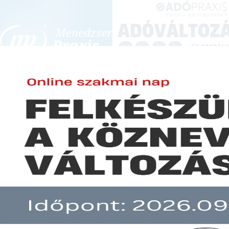
BEJELENTKEZÉS
KONFERENCIÁK ÉS KÉPZÉSEK
|
SZA
E-mail cím:
JOGSZABÁLYVÁL
Jelszó:
Elfelejtett jelszó
Tovább egyszerűsödnek és rövi
Előfizetéseinkről
Még nem ügyfelünk?
A hír több mint 30 napja nem frissült!