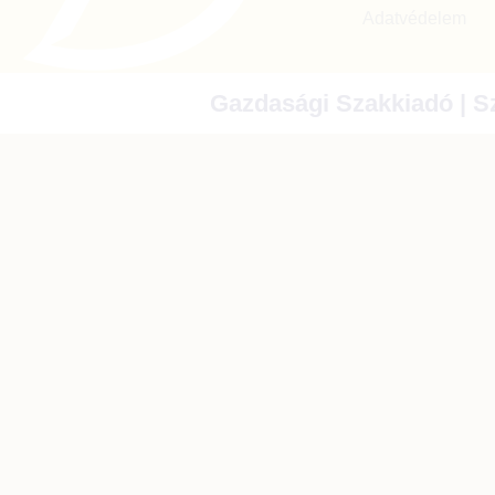
Adatvédelem
Gazdasági Szakkiadó | Sz