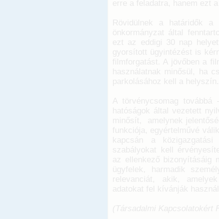
erre a feladatra, hanem ezt a
Rövidülnek a határidők a f
önkormányzat által fenntarto
ezt az eddigi 30 nap helyett
gyorsított ügyintézést is ké
filmforgatást. A jövőben a f
használatnak minősül, ha cs
parkolásához kell a helyszín.
A törvénycsomag továbbá –
hatóságok által vezetett nyi
minősít, amelynek jelentősé
funkciója, egyértelművé váli
kapcsán a közigazgatási h
szabályokat kell érvényesíte
az ellenkező bizonyításáig 
ügyfelek, harmadik szemé
relevanciát, akik, amelye
adatokat fel kívánják használ
(Társadalmi Kapcsolatokért F