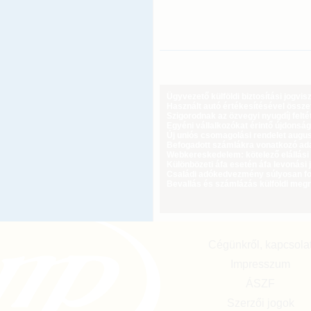
Ügyvezető külföldi biztosítási jogvi
Használt autó értékesítésével össz
Szigorodnak az özvegyi nyugdíj feltét
Egyéni vállalkozókat érintő újdonság
Új uniós csomagolási rendelet augus
Befogadott számlákra vonatkozó adat
Webkereskedelem: kötelező elállási 
Különbözeti áfa esetén áfa levonási 
Családi adókedvezmény súlyosan fog
Bevallás és számlázás külföldi meg
Cégünkről, kapcsola
Impresszum
ÁSZF
Szerzői jogok