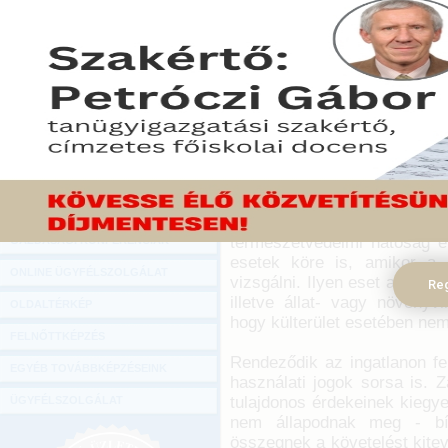
Hírlevél
A kisajátítási eljárás gyor
ONLINE KÖZVETÍTÉSEK
kormány a kisajátításról sz
A változtatásokat 221 ige
KÖNYVELŐI TOVÁBBKÉPZÉSEK
fogadta el az Országgyűlés
DIGITÁLIS TERMÉKEK
2012. november 20.
TANÁCSADÁS
A 2013. július 1-jén hat
GAZDASÁGI SZAKKÖNYVEK
környezetvédelmi célok megv
bővülnek a környezetvédelmi
GAZDASÁGI FOLYÓIRATOK
Natura 2000 területet éri
természetvédelmi hatóság e
GAZDASÁGI KONFERENCIÁK
esetek köre is, amikor a k
ONLINE ÜGYFÉLSZOLGÁLAT
vizsgálni. Ilyen eset az, ha 
Reg
illetve állat- vagy növényv
OLDALTÉRKÉP
hogy külterület esetében nem 
FELNŐTTKÉPZÉS
Rendeződik az ingatlanon fe
EGYÉB TOVÁBBKÉPZÉSEINK
használati jogok sorsa is. 
tulajdonos érdekeinek kiegy
ÜGYFÉLSZOLGÁLAT
nem állapodnak meg - bíró
összegnek a követelést kitev