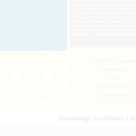
Használt autó értékesítésével össz
Szigorodnak az özvegyi nyugdíj feltét
Egyéni vállalkozókat érintő újdonság
Új uniós csomagolási rendelet augus
Befogadott számlákra vonatkozó adat
Webkereskedelem: kötelező elállási 
Különbözeti áfa esetén áfa levonási 
Családi adókedvezmény súlyosan fog
Bevallás és számlázás külföldi meg
Cégünkről, kapcsola
Impresszum
ÁSZF
Szerzői jogok
Adatvédelem
Gazdasági Szakkiadó | Sz