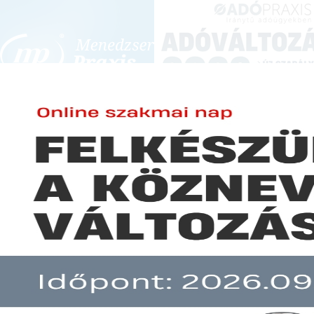
BEJELENTKEZÉS
KONFERENCIÁK ÉS KÉPZÉSEK
|
SZA
E-mail cím:
JOGSZABÁLYVÁL
Jelszó:
Elfelejtett jelszó
Egyszerűsödik a kisajátítási el
Előfizetéseinkről
Még nem ügyfelünk?
A hír több mint 30 napja nem frissült!