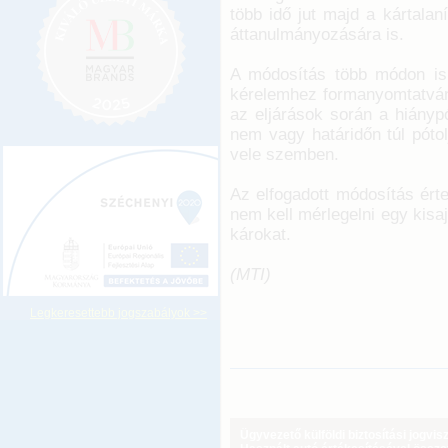
több idő jut majd a kártala
áttanulmányozására is.
A módosítás több módon is gy
kérelemhez formanyomtatvány
az eljárások során a hiány
nem vagy határidőn túl pótol
vele szemben.
Az elfogadott módosítás ért
nem kell mérlegelni egy kisa
károkat.
(MTI)
Legkeresettebb jogszabályok >>
Ügyvezető külföldi biztosítási jogvi