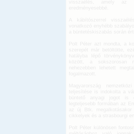
visszaélés, amely az ill
eredményesebbé.
A kábítószerrel visszaél
vonatkozó enyhébb szabályoz
a büntetéskiszabás során érté
Polt Péter azt mondta, a ko
szerepét már betöltötte, ez
hatályba lépő törvényköny
között, a sokszorosan m
nehezebben lehetett megta
fogalmazott.
Magyarország nemzetközi 
teljesítése is indokolta a v
büntető anyagi jogot is 
legteljesebb formában az E
az új Btk. megalkotásakor 
cikkelyek és a strasbourgi em
Polt Péter különösen fontos
méltósághoz való jogna