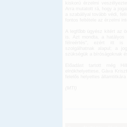
kiskorú érzelmi veszélyezte
Arra mutatott rá, hogy a jog
a szabállyal tovább védi, fe
fontos feltétele az érzelmi in
A legfőbb ügyész kitért az 
is. Azt mondta, a hatályos
félreértés", ezért itt i
szolgálhatnak alapul; a j
szükségük a bíróságoknak é
Előadást tartott még Hil
elnökhelyettese, Gáva Kriszt
felelős helyettes államtitkár
(MTI)