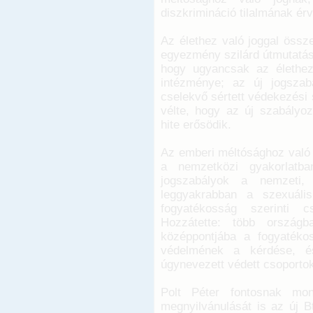
diszkrimináció tilalmának ér
Az élethez való joggal össz
egyezmény szilárd útmutatást 
hogy ugyancsak az élethez
intézménye; az új jogszab
cselekvő sértett védekezési
vélte, hogy az új szabályoz
hite erősödik.
Az emberi méltósághoz való j
a nemzetközi gyakorlatba
jogszabályok a nemzeti, f
leggyakrabban a szexuális
fogyatékosság szerinti c
Hozzátette: több ország
középpontjába a fogyatéko
védelmének a kérdése, é
úgynevezett védett csoportok
Polt Péter fontosnak mon
megnyilvánulását is az új B