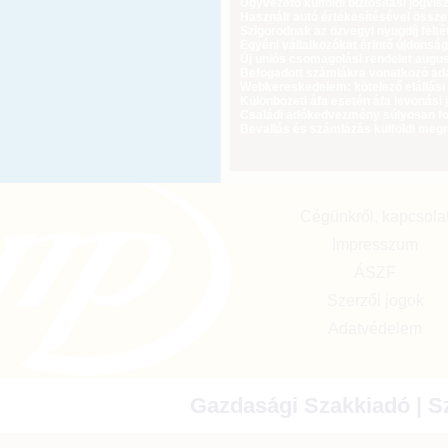
Ügyvezető külföldi biztosítási jogvi
Használt autó értékesítésével össz
Szigorodnak az özvegyi nyugdíj feltét
Egyéni vállalkozókat érintő újdonság
Új uniós csomagolási rendelet augus
Befogadott számlákra vonatkozó adat
Webkereskedelem: kötelező elállási 
Különbözeti áfa esetén áfa levonási 
Családi adókedvezmény súlyosan fog
Bevallás és számlázás külföldi meg
Cégünkről, kapcsola
Impresszum
ÁSZF
Szerzői jogok
Adatvédelem
Gazdasági Szakkiadó | Sz