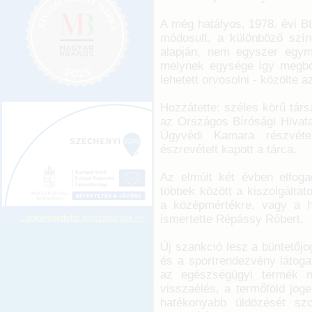
A még hatályos, 1978. évi B
módosult, a különböző színe
alapján, nem egyszer egym
melynek egysége így megbo
lehetett orvosolni - közölte az
Hozzátette: széles körű társ
az Országos Bírósági Hivat
Ügyvédi Kamara részvétel
észrevételt kapott a tárca.
Az elmúlt két évben elfoga
többek között a kiszolgáltat
a középmértékre, vagy a h
ismertette Répássy Róbert.
Legkeresettebb jogszabályok >>
Új szankció lesz a büntetőjog
és a sportrendezvény látogat
az egészségügyi termék me
visszaélés, a termőföld jo
hatékonyabb üldözését szo