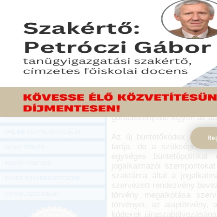
Hírlevél
Az új büntető törvénykön
ONLINE KÖZVETÍTÉSEK
kódex, amely szigorú, te
Répássy Róbert, a Közi
KÖNYVELŐI TOVÁBBKÉPZÉSEK
államtitkára az új jogsz
DIGITÁLIS TERMÉKEK
szervezett konferencián a 
TANÁCSADÁS
2012. október 14.
GAZDASÁGI SZAKKÖNYVEK
A jövő év július 1-jén életbe
mintegy kétszáz bírósági,
GAZDASÁGI FOLYÓIRATOK
részt. A rendezvény célj
gördülékenyebb legyen az átá
GAZDASÁGI KONFERENCIÁK
ONLINE ÜGYFÉLSZOLGÁLAT
Az új büntetőkódex alaposa
Reg
tartja, de a szükséges vál
OLDALTÉRKÉP
egységes büntetőpolitikai
FELNŐTTKÉPZÉS
jogalkalmazói szempontokat 
szaktárca által a jogalka
EGYÉB TOVÁBBKÉPZÉSEINK
szervezett rendezvény bevez
törvény megalkotása szerv
ÜGYFÉLSZOLGÁLAT
törvényei, az alaptörvény, 
kódexek újraszabályozásána