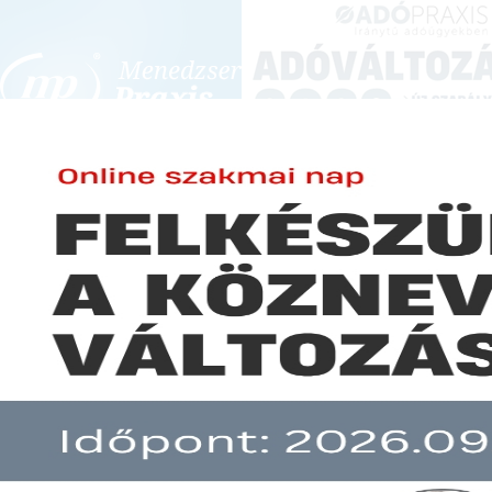
BEJELENTKEZÉS
KONFERENCIÁK ÉS KÉPZÉSEK
|
SZA
E-mail cím:
JOGSZABÁLYVÁL
Jelszó:
Elfelejtett jelszó
Készül a jogász szakma is az 
Előfizetéseinkről
Még nem ügyfelünk?
A hír több mint 30 napja nem frissült!