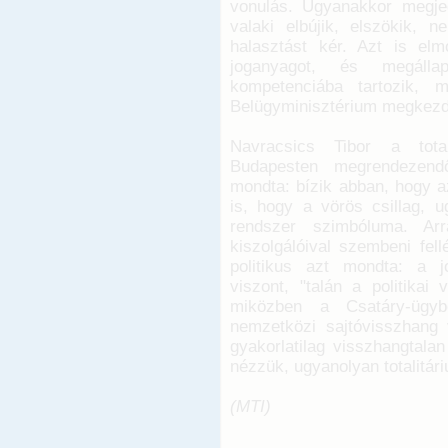
vonulás. Ugyanakkor megje
valaki elbújik, elszökik, 
halasztást kér. Azt is el
joganyagot, és megállapí
kompetenciába tartozik, 
Belügyminisztérium megkezdte
Navracsics Tibor a totali
Budapesten megrendezendő
mondta: bízik abban, hogy a
is, hogy a vörös csillag, u
rendszer szimbóluma. Arr
kiszolgálóival szembeni fe
politikus azt mondta: a j
viszont, "talán a politikai
miközben a Csatáry-ügyb
nemzetközi sajtóvisszhang
gyakorlatilag visszhangtala
nézzük, ugyanolyan totalitár
(MTI)