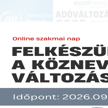
BEJELENTKEZÉS
KONFERENCIÁK ÉS KÉPZÉSEK
|
SZA
E-mail cím:
JOGSZABÁLYVÁL
Jelszó:
Elfelejtett jelszó
Navracsics Tibor: képviselői in
Előfizetéseinkről
módosításáról szóló javaslatot
Még nem ügyfelünk?
A hír több mint 30 napja nem frissült!