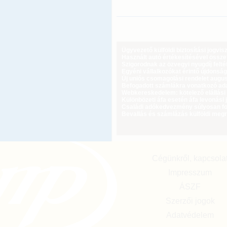
Ügyvezető külföldi biztosítási jogvi
Használt autó értékesítésével össz
Szigorodnak az özvegyi nyugdíj feltét
Egyéni vállalkozókat érintő újdonság
Új uniós csomagolási rendelet augus
Befogadott számlákra vonatkozó adat
Webkereskedelem: kötelező elállási 
Különbözeti áfa esetén áfa levonási 
Családi adókedvezmény súlyosan fog
Bevallás és számlázás külföldi meg
Cégünkről, kapcsola
Impresszum
ÁSZF
Szerzői jogok
Adatvédelem