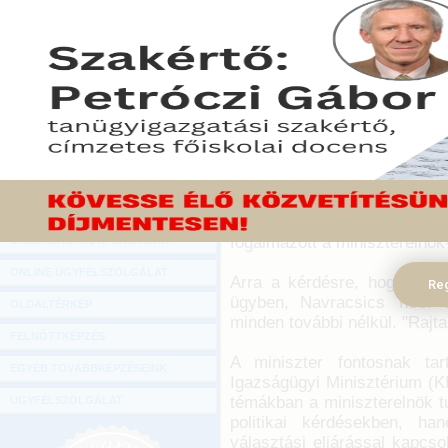
Hírlevél
Képviselői indítványként
ONLINE KÖZVETÍTÉSEK
bevezetéséről szóló javasla
igazságügyi miniszter 
KÖNYVELŐI TOVÁBBKÉPZÉSEK
műsorában szerdán.
DIGITÁLIS TERMÉKEK
2012. augusztus 27.
TANÁCSADÁS
"Én úgy gondolom, hogy ez eg
GAZDASÁGI SZAKKÖNYVEK
is adják be, amely az Orsz
megválasztására vo
GAZDASÁGI FOLYÓIRATOK
kormányindítványként, hane
fogalmazott a miniszterelnök
GAZDASÁGI KONFERENCIÁK
ONLINE ÜGYFÉLSZOLGÁLAT
Arra a kérdésre, hogy a ko
Reg
ügyben, Navracsics Tibor 
OLDALTÉRKÉP
minden további nélkül. "Rajt
FELNŐTTKÉPZÉS
A miniszter fontosnak tar
EGYÉB TOVÁBBKÉPZÉSEINK
Igazságügyi Minisztérium (KI
témákban a miniszterelnök t
ÜGYFÉLSZOLGÁLAT
politikai kérdésekben, ha
választási eljárással kapcso