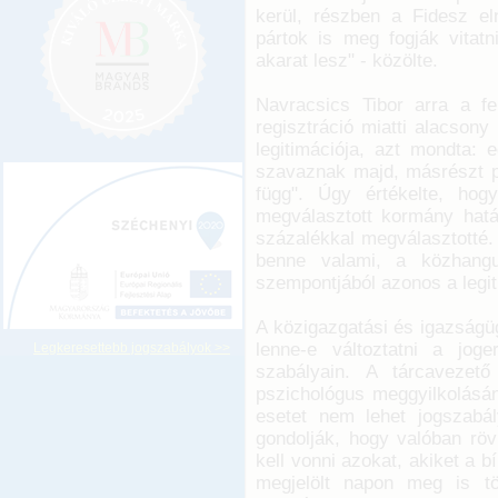
kerül, részben a Fidesz e
pártok is meg fogják vitatn
akarat lesz" - közölte.
Navracsics Tibor arra a fe
regisztráció miatti alacson
legitimációja, azt mondta:
szavaznak majd, másrészt pe
függ". Úgy értékelte, ho
megválasztott kormány hatá
százalékkal megválasztotté.
benne valami, a közhangu
szempontjából azonos a legiti
A közigazgatási és igazságüg
lenne-e változtatni a jog
Legkeresettebb jogszabályok >>
szabályain. A tárcavezet
pszichológus meggyilkolásá
esetet nem lehet jogszabá
gondolják, hogy valóban röv
kell vonni azokat, akiket a 
megjelölt napon meg is tö