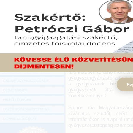
Hírlevél
Az Európai Bizottság 2008
ONLINE KÖZVETÍTÉSEK
szakirodalmi becslések sze
gyógyszerek mellékhatás
KÖNYVELŐI TOVÁBBKÉPZÉSEK
Tanácsa és az Európai Par
DIGITÁLIS TERMÉKEK
(farmakovigilancia) szabál
2012. július 21-ig kell nem
TANÁCSADÁS
2012. augusztus 27.
GAZDASÁGI SZAKKÖNYVEK
A most életbe lépett új 
GAZDASÁGI FOLYÓIRATOK
gyógyszerészeti tárgyú 
tekintetében történő módosít
GAZDASÁGI KONFERENCIÁK
gyógyszergyártástól a felhas
ONLINE ÜGYFÉLSZOLGÁLAT
a gyógyszerek biztonságo
Reg
gyógyszerek által kivá
OLDALTÉRKÉP
következményeit.
FELNŐTTKÉPZÉS
Sajnos ma Magyarországo
EGYÉB TOVÁBBKÉPZÉSEINK
kívánatos szinttől, ezér
információkon is alapuló uni
ÜGYFÉLSZOLGÁLAT
gyógyszerbiztonság szempon