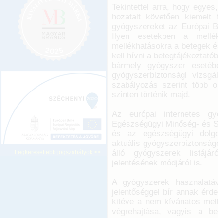
Tekintettel arra, hogy egye
hozatalt követően kiemelt 
gyógyszereket az Európai Bi
Ilyen esetekben a mellék
mellékhatásokra a betegek é
kell hívni a betegtájékoztat
bármely gyógyszer esetéb
gyógyszerbiztonsági vizsgá
szabályozás szerint több o
szinten történik majd.
Az európai internetes gy
Egészségügyi Minőség- és Sz
és az egészségügyi dolgo
aktuális gyógyszerbiztonságo
álló gyógyszerek listájár
Legkeresettebb jogszabályok >>
jelentésének módjáról is.
A gyógyszerek használatáv
jelentőséggel bír annak érd
kitéve a nem kívánatos mel
végrehajtása, vagyis a be