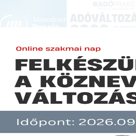
BEJELENTKEZÉS
KONFERENCIÁK ÉS KÉPZÉSEK
|
SZA
E-mail cím:
JOGSZABÁLYVÁL
Jelszó:
Elfelejtett jelszó
Új gyógyszerfigyelési szabály
Előfizetéseinkről
Még nem ügyfelünk?
A hír több mint 30 napja nem frissült!