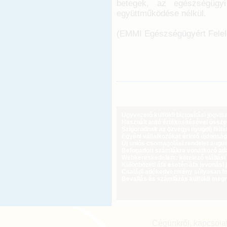
betegek, az egészségügyi
együttműködése nélkül.
(EMMI Egészségügyért Felelő
Ügyvezető külföldi biztosítási jogvi
Használt autó értékesítésével össz
Szigorodnak az özvegyi nyugdíj feltét
Egyéni vállalkozókat érintő újdonság
Új uniós csomagolási rendelet augus
Befogadott számlákra vonatkozó adat
Webkereskedelem: kötelező elállási 
Különbözeti áfa esetén áfa levonási 
Családi adókedvezmény súlyosan fog
Bevallás és számlázás külföldi meg
Cégünkről, kapcsola