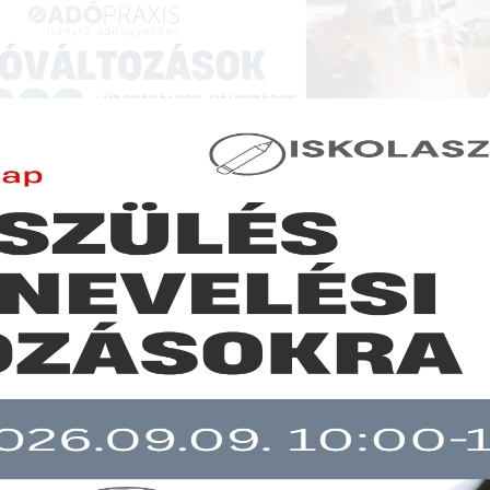
NCIÁK ÉS KÉPZÉSEK
|
SZAKKIADVÁNY BOLT
|
LEXPRAXIS
|
MENEDZSER 
JOGSZABÁLYVÁLTOZÁSOK - JOGSZABÁLYI KÖRKÉ
ent előtt az új Polgári Törvénykönyv tervezete
b mint 30 napja nem frissült!