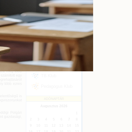
kényszertörlés
Online
2026-09-16
etett Polgári
et kidolgozó
Ügyvédi kreditontok
tak helyet, a
Online
2026-12-31
zakemberek” –
z új Polgári
Eseménykövetés
SZAKMAI KLUBJAINK
februárban két
rmány szerdai
Áfa Klub
rjesztette. A
k koordinálták
Könyvelői Klub
sára még több
TB Klub
 számított egy
grehajtásáról
ly több ezres
Pedagógus Klub
jelentőségű is
ADÓNAPTÁR
ogviszonyokat
Augusztus
2026
ddigi Polgári
1
nt gazdasági,
2
3
4
5
6
7
8
9
10
11
12
13
14
15
16
17
18
19
20
21
22