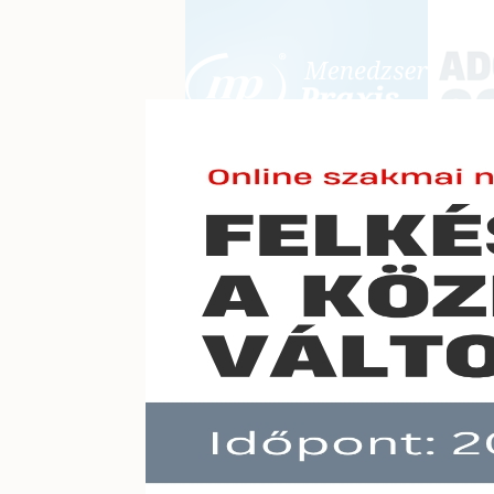
BEJELENTKEZÉS
KONFERE
E-mail cím:
Jelszó:
Elfelejtett jelszó
Parlam
Előfizetéseinkről
Még nem ügyfelünk?
A hír töb