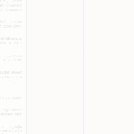
ékely Lászlót
rtó folyamatot
fikációjának
rtői Javaslat
ől szóló 2009.
között adta át
 adta a 2012
i egyeztetés
szrevételeket
esztül átment
yakorlat elvi
lapoz meg.
 ne változzon.
 hogy csak az
tizedes bírói
volt egyfajta
sokat vitatott