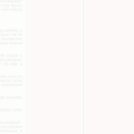
előreszaladás"
, hogy legyen
n ilyet még az
ogi személy, a
lyos Ptk.-tól
gi személyekre
olgári kódexet
yobb munkát a
sa jelentette.
 jött létre a
lalja össze az
yozást, közel
 szabályozást
ét korrigálta,
orábban külön
i alkotások -
resik helyüket
zabályozás, a