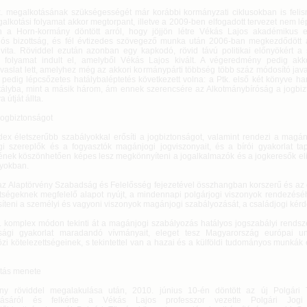
k. megalkotásának szükségességét már korábbi kormányzati ciklusokban is felis
galkotási folyamat akkor megtorpant, illetve a 2009-ben elfogadott tervezet nem lé
 a Horn-kormány döntött arról, hogy jöjjön létre Vékás Lajos akadémikus e
ciós bizottság, és fél évtizedes szövegező munka után 2006-ban megkezdődött 
vita. Röviddel ezután azonban egy kapkodó, rövid távú politikai előnyökért a
ó folyamat indult el, amelyből Vékás Lajos kivált. A végeredmény pedig ak
vaslat lett, amelyhez még az akkori kormánypárti többség több száz módosító javas
 pedig lépcsőzetes hatálybaléptetés következett volna: a Ptk. első két könyve h
tályba, mint a másik három, ám ennek szerencsére az Alkotmánybíróság a jogbiz
 útját állta.
 jogbiztonságot
dex életszerűbb szabályokkal erősíti a jogbiztonságot, valamint rendezi a magá
i szereplők és a fogyasztók magánjogi jogviszonyait, és a bírói gyakorlat tap
ének köszönhetően képes lesz megkönnyíteni a jogalkalmazók és a jogkeresők el
lyokban.
az Alaptörvény Szabadság és Felelősség fejezetével összhangban korszerű és az 
ttségeknek megfelelő alapot nyújt, a mindennapi polgárjogi viszonyok rendezésé
síteni a személyi és vagyoni viszonyok magánjogi szabályozását, a családjogi kérd
k. komplex módon tekinti át a magánjogi szabályozás hatályos jogszabályi rendsze
ósági gyakorlat maradandó vívmányait, eleget tesz Magyarország európai u
zi kötelezettségeinek, s tekintettel van a hazai és a külföldi tudományos munká
otás menete
ny röviddel megalakulása után, 2010. június 10-én döntött az új Polgári 
tásáról és felkérte a Vékás Lajos professzor vezette Polgári Jogi K