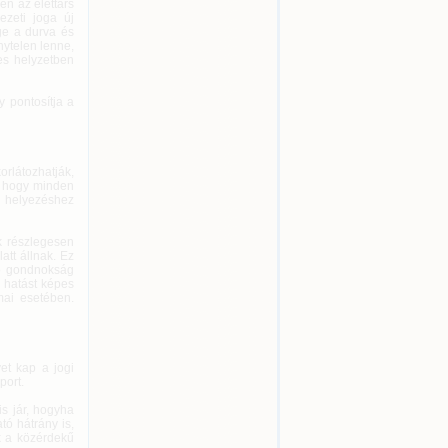
en az élettárs
ezeti joga új
ge a durva és
nytelen lenne,
es helyzetben
y pontosítja a
orlátozhatják,
i, hogy minden
lá helyezéshez
k részlegesen
att állnak. Ez
ró gondnokság
 hatást képes
mai esetében.
yet kap a jogi
port.
is jár, hogyha
ó hátrány is,
k a közérdekű