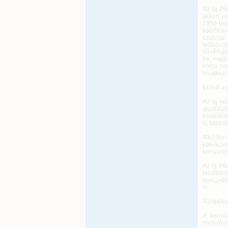
Az új Pt
akkori jo
1998-ban
kodifiká
szakmai 
feláldoz
törvényja
be, majd
volna ha
hivatkozva
Erősíti a
Az új kó
gazdaság
beépítés
új szabá
A kódex 
köteleze
korszerű
Az új Pt
felsőbír
nemzetkö
is.
A jogalk
A kormá
megalko