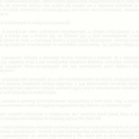
i, cselekvőképességgel, illetve sajtóval kapcsolatos elképzeléseken túl az ilyen "
ró, de jellemző példája volt, amikor elő akarták írni a legutolsó kisboltnak is
en közzétett elektronikus üzletszabályzata, ami nélkül nem is üzemelhet, miközbe
ár el.
e is különbözik az eddigi törvénykönyvtől
k. 8 könyvből áll, ezek: a Bevezető rendelkezések, az Ember, mint jogalany, a J
g, a Dologi jog, a Kötelmi jog, az Öröklési jog, a Záró rendelkezések. A hatá
ik abban is, hogy a családjogi törvény, a gazdasági társaságokra, valamint a jo
ó jogszabályok rendelkezéseit is beépítették szerkezetébe, így valóban átfogó p
 legnagyobb változás a társasági törvény beépítése a kódexbe. Itt a legnag
 jog szabályai közül a jogi személyekre vonatkozó általános szabályok elválasztá
y nagyjából ötven paragrafusból álló jogi személyekről szóló általános rész
önyvben.
 szakaszból álló bevezetőn és a záró rendelkezéseken túl félszáz paragrafus fog
int jogalany témakörét: mintegy négyszáz ,a jogi személyekre vonatkozó szabál
a dologi jogot, majdnem hatszáz a kötelmi jogot, azaz a szerződésekre vonatkozó
y száz tárgyalja az öröklési jogot.
.-javaslat a jelenlegi törvénykönyvnek hozzávetőleg a felét őrizte meg, a negyed
ra részében viszont lényegileg megváltozott vagy teljesen új tartalmat kapott.
dex csaknem kétszerese a hatályosnak, ami javarészt abból fakad, hogy a k
n szabályozott családjog és társasági jog is a Ptk. része lett.
 is külön törvényben maradnak azonban az egyedi munkaszerződések és a szellem
delem, szerzői jogok - területe. A sajtó-helyreigazítás szabályai egy évszázada ke
 jogrendszerben. Az elmúlt évtizedekben a Ptk. része volt az erre vonatkozó s