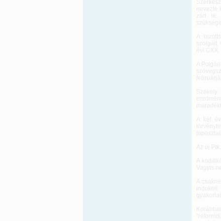
Szerkesz
nevezte k
zárt le
szüksége
A bizott
szolgált,
évi CXX. 
A Polgár
szövegsz
februárjá
Székely
eredmény
maradékt
A két év
törvényt
tapasztal
Az új Ptk
A kodifik
Vagyis n
A csakne
indokolt
gyakorla
Korábban
"reformdü