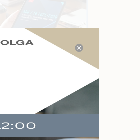
TUDÁS- ÉS VÁLASZKÖZPONT
Megválaszolt adózási, tb,
munkaügyi, számviteli
kérdések a mai napon:
P
21
Kérdezzen itt Ön is!
AKTUÁLIS ESEMÉNYEK
Felkészülés a köznevelés
változásaira
Online
2026-09-09
Végelszámolás,