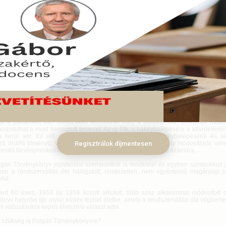
ággyűlés előtt van Magyarország első demokratikus körülmények között szül
könyve, amelyet rendkívül tekintélyes szakmai testület alkotott. A kódex
ekben, a szerkesztőbizottságokban a szakma legjelesebb képviselői foglal
bb Bíróság Polgári Kollégiumának elnöke, ítélőtáblai elnökök, jeles elméleti s
tta be Székely László a kódex kidolgozásáért felelős miniszteri biztos a
könyvet.
s 12.
lyes jogászokból álló Polgári Jogi Kodifikációs Főbizottság által kidolgozott, és a 
társadalmi egyeztetésre is bocsátott új Polgári Törvénykönyv tervezetét a ko
yakorlatilag változtatás nélkül elfogadta és még aznap az Országgyűlés elé te
ntő előkészítő munkát Vékás Lajos professzor és Székely László miniszteri biztoso
agas szintű szakmai egyeztetés mellett.
ől a parlament őszi ülésszakán kezdődhet meg a politikai vita, amelynek hatá
dosulhat a most benyújtott tervezet. Az új Ptk. a hatálybalépésére a kihirdetéstől
 kerül sor. Ez idő alatt kell elkészíteni a Ptké.-t (a hatálybalépéséről és vé
ző önálló törvényt), valamint az összes kapcsolódó jogszabály módosítását, ame
Regisztrálok díjmentesen
endű törvénymódosítás végrehajtását jelenti az Országgyűlés számára.
lgári Törvénykönyv jogalkotási szempontból is rendkívüli és egyben szimbolikus 
szen a rendszerváltás óta halogatott, rendezetlen, nem egyértelmű magánjogi j
elül.
int 60 éves, 1953 és 1959 között alkotott, több száz alkalommal módosított e
önyv helyébe így olyan kódex léphet életbe, amely a rendszerváltás óta végbeme
i változásokra képes életszerű választ adni.
n szükség új Polgári Törvénykönyvre?