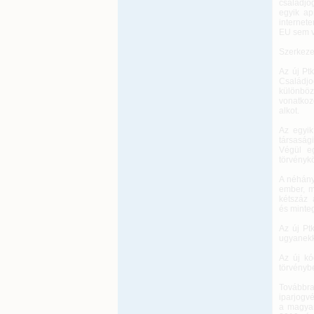
családjog
egyik ap
internet
EU sem v
Szerkezet
Az új Pt
Családjo
különböz
vonatkoz
alkot.
Az egyik
társasági
Végül eg
törvényk
A néhány
ember, m
kétszáz 
és minteg
Az új Ptk
ugyanekko
Az új kó
törvénybe
Továbbra
iparjogvé
a magyar