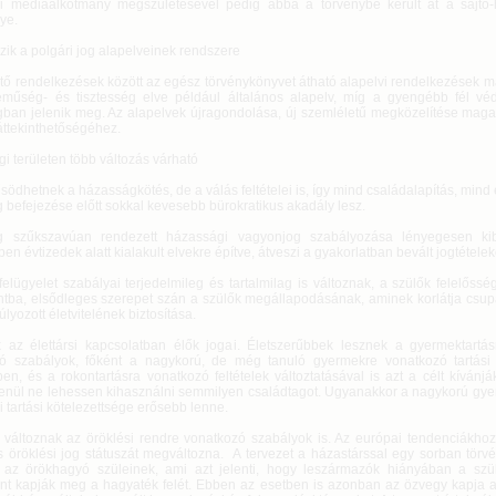
i médiaalkotmány megszületésével pedig abba a törvénybe került át a sajtó-h
ye.
zik a polgári jog alapelveinek rendszere
tő rendelkezések között az egész törvénykönyvet átható alapelvi rendelkezések 
eműség- és tisztesség elve például általános alapelv, míg a gyengébb fél v
gban jelenik meg. Az alapelvek újragondolása, új szemléletű megközelítése maga 
áttekinthetőségéhez.
i területen több változás várható
ödhetnek a házasságkötés, de a válás feltételei is, így mind családalapítás, mind 
 befejezése előtt sokkal kevesebb bürokratikus akadály lesz.
g szűkszavúan rendezett házassági vagyonjog szabályozása lényegesen kib
ben évtizedek alatt kialakult elvekre építve, átveszi a gyakorlatban bevált jogtételek
felügyelet szabályai terjedelmileg és tartalmilag is változnak, a szülők felelőssé
tba, elsődleges szerepet szán a szülők megállapodásának, aminek korlátja csu
lyozott életvitelének biztosítása.
 az élettársi kapcsolatban élők jogai. Életszerűbbek lesznek a gyermektartásra
ó szabályok, főként a nagykorú, de még tanuló gyermekre vonatkozó tartási 
ben, és a rokontartásra vonatkozó feltételek változtatásával is azt a célt kívánjá
enül ne lehessen kihasználni semmilyen családtagot. Ugyanakkor a nagykorú gye
 tartási kötelezettsége erősebb lenne.
változnak az öröklési rendre vonatkozó szabályok is. Az európai tendenciákho
s öröklési jog státuszát megváltozna. A tervezet a házastárssal egy sorban törv
 az örökhagyó szüleinek, ami azt jelenti, hogy leszármazók hiányában a szü
nt kapják meg a hagyaték felét. Ebben az esetben is azonban az özvegy kapja az 