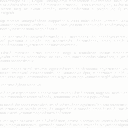
tőbizottságot az új Polgári Törvénykönyv tervezetének elkészítésére, majd Sz
i az előkészítését koordináló miniszteri biztosnak. Ezzel a kormány egy 14 éve ta
, hiszen még az akkori kormány hozott határozatot a polgári jog új kodi
sségéről.
sági tervezet kidolgozásának alapjaként a 2008 márciusában közzétett Szaké
 valamint figyelembe vették a 2009-ben hatályba nem lépett Polgári Törvénykönyvr
törvény hasznosítható megoldásait is.
i Jogi Kodifikációs Szerkesztőbizottság 2011. december 16-án ünnepélyes keretek 
erű javaslatát a Polgári Jogi Kodifikációs Főbizottságnak, amely alapját
ban társadalmi egyeztetésre bocsátott tervezetnek.
 László miniszteri biztos elmondta, hogy a februárban indított társadalm
eként történtek módosítások, de ezek nem koncepcionális változások, s „az é
alanul hasznosítottuk”.
 alatt magas szintű szakmai egyeztetéseken és társadalmi egyeztetésen ker
ervezet széleskörű összehasonlító jogi kutatásokra épül, felhasználva a bírói g
atait, ezzel egy ellentmondásmentes, a gyakorlati jogalkalmazást segítő kódexet a
. kodifikációjának alapelvei
áció egyik legfontosabb alapelve volt Székely László szerint, hogy ami bevált, az
em a mindenáron reform szándék, „reformdüh” vezérelte a jogalkotókat.
m másfél évtizedes kodifikáció utolsó időszakában egyértelműen arra törekedtek,
 változtatásokat hajtsák végre, és alapvetően a valóság próbáját kiálló, sok év
tban kikristályosodott megoldásokra építsenek.
 volt olyan szakasza az előkészítésnek, amikor bizonyos területeken érezhető 
h", a magyar társadalmi, gazdasági valóságtól való elszakadás. A nyilvánosságban 