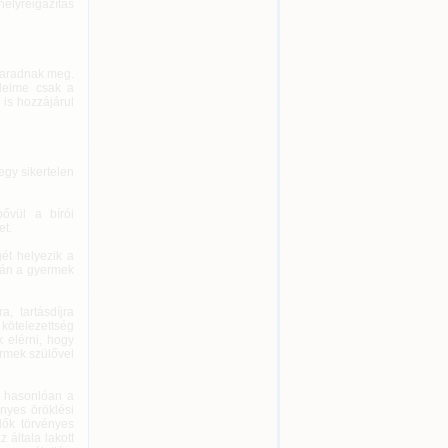
elyreigazítás
maradnak meg.
édelme csak a
is hozzájárul
egy sikertelen
ővül a bírói
et.
gét helyezik a
pán a gyermek
, tartásdíjra
kötelezettség
k elérni, hogy
rmek szülővel
z hasonlóan a
ényes öröklési
lők törvényes
általa lakott