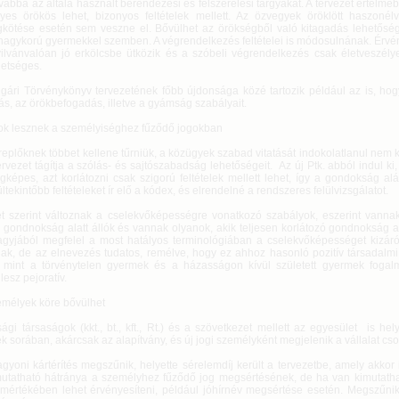
ovábbá az általa használt berendezési és felszerelési tárgyakat. A tervezet értelméb
nyes örökös lehet, bizonyos feltételek mellett. Az özvegyek öröklött haszonélv
kötése esetén sem veszne el. Bővülhet az örökségből való kitagadás lehetősé
 nagykorú gyermekkel szemben. A végrendelkezés feltételei is módosulnának. Érvé
ilvánvalóan jó erkölcsbe ütközik és a szóbeli végrendelkezés csak életveszély
hetséges.
lgári Törvénykönyv tervezetének főbb újdonsága közé tartozik például az is, hog
ás, az örökbefogadás, illetve a gyámság szabályait.
ok lesznek a személyiséghez fűződő jogokban
eplőknek többet kellene tűrniük, a közügyek szabad vitatását indokolatlanul nem k
ervezet tágítja a szólás- és sajtószabadság lehetőségeit. Az új Ptk. abból indul k
gképes, azt korlátozni csak szigorú feltételek mellett lehet, így a gondokság a
ültekintőbb feltételeket ír elő a kódex, és elrendelné a rendszeres felülvizsgálatot.
et szerint változnak a cselekvőképességre vonatkozó szabályok, eszerint vanna
 gondnokság alatt állók és vannak olyanok, akik teljesen korlátozó gondnokság al
agyjából megfelel a most hatályos terminológiában a cselekvőképességet kizá
ak, de az elnevezés tudatos, remélve, hogy ez ahhoz hasonló pozitív társadalmi
i, mint a törvénytelen gyermek és a házasságon kívül született gyermek fogal
esz pejoratív.
zemélyek köre bővülhet
gi társaságok (kkt., bt., kft., Rt.) és a szövetkezet mellett az egyesület is hel
 sorában, akárcsak az alapítvány, és új jogi személyként megjelenik a vállalat cso
yoni kártérítés megszűnik, helyette sérelemdíj került a tervezetbe, amely akkor 
mutatható hátránya a személyhez fűződő jog megsértésének, de ha van kimutathat
j mértékében lehet érvényesíteni, például jóhírnév megsértése esetén. Megszűni