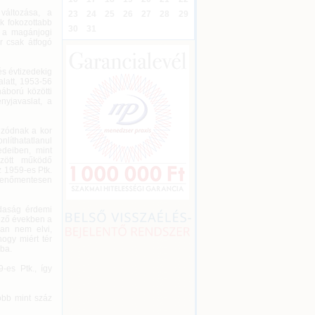
változása, a
23
24
25
26
27
28
29
k fokozottabb
30
31
k a magánjogi
r csak átfogó
és évtizedekig
alatt, 1953-56
háború közötti
nyjavaslat, a
úzódnak a kor
líthatatlanul
edeiben, mint
özött működő
 1959-es Ptk.
kkenőmentesen
zdaság érdemi
lőző években a
óan nem elvi,
hogy miért tér
-ba.
-es Ptk., így
öbb mint száz