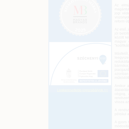
Az elmú
magántul
jogi véd
viszonyo
reform út
Az első, 
jól betö
között k
magyar c
"kodifikál
Másfelől
leegysze
redukált
bármiko
piacgazd
azonban 
működött
Amikor a
átalakítá
Legkeresettebb jogszabályok >>
cégjog, 
rendszert
vissza az
A rendsz
például a
A gyors 
módosítás