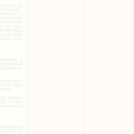
merték, de az
pett hatályba.
lnökletével a
a széles körű
 szakmaiságot
kor egy olyan
latot nyújtott
amarabb lépett
tonság elvére
nszemélyek, a
asztalatainak
igazodását az
európai uniós
hez, és képes
éseket.
rét, beépíti a
niós és más,
k eredményeire
Törvénykönyv
odifikációs