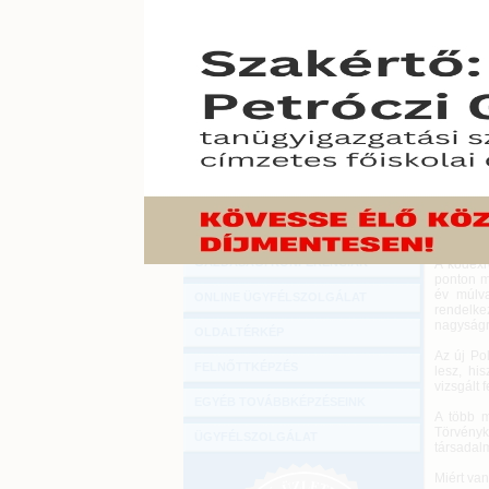
Hírlevél
„Az Orsz
ONLINE KÖZVETÍTÉSEK
Törvény
testület
Legfelső
KÖNYVELŐI TOVÁBBKÉPZÉSEK
így muta
Törvény
DIGITÁLIS TERMÉKEK
2012. júliu
TANÁCSADÁS
A tekinté
hónapos 
GAZDASÁGI SZAKKÖNYVEK
ülésén g
körülteki
GAZDASÁGI FOLYÓIRATOK
számos m
GAZDASÁGI KONFERENCIÁK
A kódexr
ponton mó
év múlva
ONLINE ÜGYFÉLSZOLGÁLAT
rendelke
nagyságr
OLDALTÉRKÉP
Az új Po
FELNŐTTKÉPZÉS
lesz, hi
vizsgált f
EGYÉB TOVÁBBKÉPZÉSEINK
A több m
Törvényk
ÜGYFÉLSZOLGÁLAT
társadalm
Miért va