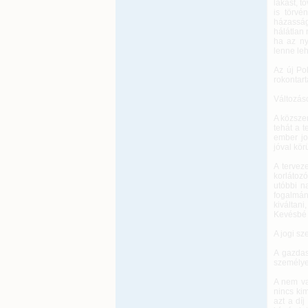
lakást, t
is törvé
házasság
hálátlan
ha az ny
lenne le
Az új Po
rokontart
Változás
A közszer
tehát a t
ember jo
jóval kör
A tervez
korlátozó
utóbbi n
fogalmán
kiváltan
Kevésbé l
A jogi s
A gazdasá
személyek
A nem vag
nincs ki
azt a dí