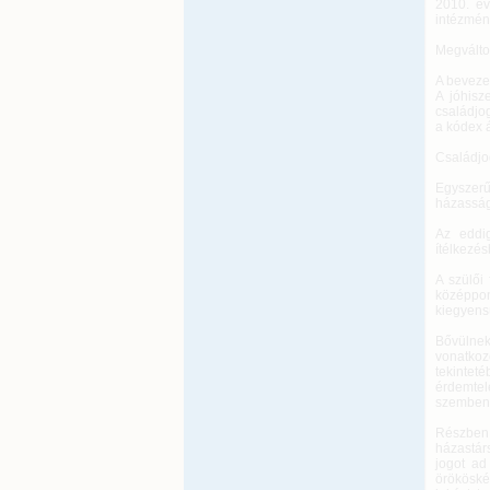
2010. év
intézmén
Megválto
A beveze
A jóhisz
családjo
a kódex 
Családjog
Egyszerűs
házasság
Az eddi
ítélkezés
A szülői 
középpon
kiegyensú
Bővülnek
vonatkoz
tekinteté
érdemtel
szembeni
Részben 
házastár
jogot ad
örököské