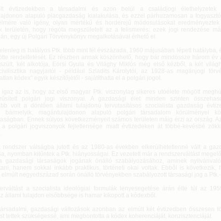
lt évtizedekben a társadalmi és azon belül a családjogi élethelyzetek 
ajdonon alapuló piacgazdaság kialakulása, és ezzel párhuzamosan a fogyasztó
elmére való igény, olyan mértékű és horderejű módosulásokat eredményezte
k területén, hogy régóta megszületett az a felismerés: ezek jogi rendezése má
ján, egy új Polgári Törvénykönyv megalkotásával érhető el.
jelenleg is hatályos Ptk. több mint fél évszázada, 1960 májusában lépett hatályba, 
ltötte rendeltetését. Ez részben annak köszönhető, hogy bár mindössze három év 
észült, két alkotója, Eörsi Gyula és Világhy Miklós még első kézből, a két világ
ivilisztika nagyjaitól - például Szladits Károlytól, az 1928-as magánjogi törvé
atlan kódex" egyik készítőjétől - sajátíthatta el a polgári jogot.
, igaz az is, hogy az első magyar Ptk. viszonylag sikeres utóélete mögött megh
rűsített polgári jogi viszonyai. A gazdasági élet minden szinten összehason
abb volt a döntően állami tulajdonú tervutasításos szocialista gazdaság évtiz
r, bármelyik, magántulajdonon alapuló polgári társadalom körülményei k
aságban. Ennek súlyos következményeit számos területen máig érzi az ország. Az
a polgári jogviszonyok fejletlensége miatt évtizedeken át többé-kevésbé zö
.
 rendszer válságba jutott és az 1980-as években elkerülhetetlenné vált a ga
sa, nyomban kitűntek a Ptk. hiányosságai. Ez vezetett már a rendszerváltást mege
a gazdasági társaságok jogának önálló szabályozásához, aminek nyilvánval
ani, hanem sokkal inkább praktikus, történeti okai voltak. Ebből is következik, 
 elmúlt negyedszázad során önálló törvényekben szabályozott társasági jog a Ptk.
erváltást a szocialista ideológiai formulák lenyesegetése árán élte túl az 1959
z állami tulajdon elsőbbsége is hamar kikopott a kódexből.
társadalmi, gazdasági változások azonban az elmúlt két évtizedben összesen t
t tettek szükségessé, ami megbontotta a kódex koherenciáját, konzisztenciáját.