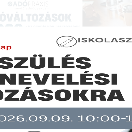
NCIÁK ÉS KÉPZÉSEK
|
SZAKKIADVÁNY BOLT
|
LEXPRAXIS
|
MENEDZSER 
JOGSZABÁLYVÁLTOZÁSOK - JOGSZABÁLYI KÖRKÉ
g nem kell visszasajtolni a termálvizet
b mint 30 napja nem frissült!