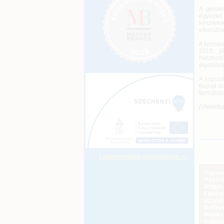
A geoter
egyeztet
készlete
elkerülhe
A kormány
2015. j
hasznosí
átgondolj
A jogsza
Bajnai ko
termálviz
(Vidékfej
Legkeresettebb jogszabályok >>
Ügyveze
Haszná
Szigoro
Egyéni
Új uni
Befoga
Webker
Különbö