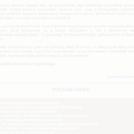
mikus energia hosszú távú és kiszámítható jogi hátterének biztosítása érde
 több érintett szakmai szervezettel, melynek célja, hogy a korlátozottan utánpót
kből előállított megújuló geotermikus energia hosszútávon, fenntartható módon ha
tő legyen a felszíni vizek szennyeződése is.
 januárban döntött arról, hogy a termálenergiát használó gazdák visszasajtolási k
únius 30-ig felfüggeszti, és a köztes időszakban a VM a termálvizek m
tásának szabályozását – a gazdasági és fenntarthatósági szempontokat is figy
a.
bály módosításokra azért volt szükség, mert 2010-ben, a választások előtt néh
rmány arról döntött, hogy 2012 decemberétől vissza kell sajtolni a fóliasátrak fűt
eket. A rendelet óriási pánikot okozott a kertészetekben.
lesztési Minisztérium Sajtóirodája)
Szeretnék ilyen h
TOVÁBBI HÍREK
tő külföldi biztosítási jogviszonya
lt autó értékesítésével összefüggő áfa kérdések
dnak az özvegyi nyugdíj feltételei
 vállalkozókat érintő újdonság a 2025-ös bevallásnál
ós csomagolási rendelet augusztustól
dott számlákra vonatkozó adatszolgáltatási kötelezettség
eskedelem: kötelező elállási funkció júniustól
zeti áfa esetén áfa levonási jog