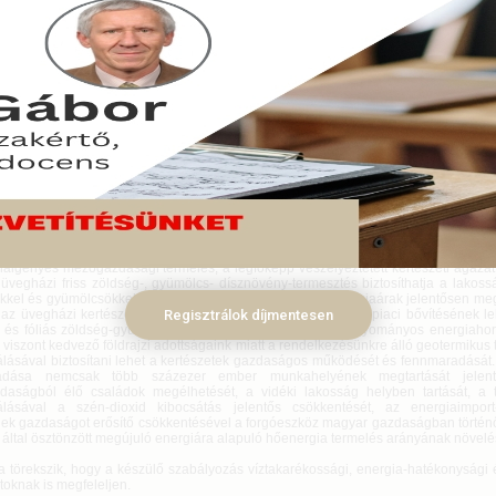
ny elfogadta a Vidékfejlesztési Minisztérium (VM) jogszabálycsomag terve
 teszi, hogy 2015. június 30-ig nem kell visszasajtolni az energiahasznos
t termálvizet. Az Országgyűlés hamarosan tárgyalja a jogszabálytervezeteket.
us 18.
arra törekszik, hogy az új szabályozásban az uniós elvárásoknak megfelelően a t
tvédelmi szempontok is érvényesüljenek, ugyanakkor a zöldséget, gyümölcsöt
fóliás és üvegházi kertészetek ne kerüljenek versenyhátrányba és fennmaradjanak
ma megoldása fontos és időszerű, hiszen a visszasajtolás nem oldható meg
az Alföldön – ahol a kertészetek egy része termálenergiát is használ – technika
 is ütközik. Emiatt a kitermelő kutak működésének egyetlen lehetőségeként előírt
esítése ellehetetlenítené az ágazatot.
iaigényes mezőgazdasági termelés, a legfőképp veszélyeztetett kertészeti ágazat
 üvegházi friss zöldség-, gyümölcs- dísznövény-termesztés biztosíthatja a lakossá
kkel és gyümölcsökkel való ellátását. Az ágazatban az energiaárak jelentősen me
s az üvegházi kertészeti termesztés gazdaságos fenntartását, piaci bővítésének l
Regisztrálok díjmentesen
 és fóliás zöldség-gyümölcs termelés nem kifizetődő a hagyományos energiah
, viszont kedvező földrajzi adottságaink miatt a rendelkezésünkre álló geotermikus
álásával biztosítani lehet a kertészetek gazdaságos működését és fennmaradását.
adása nemcsak több százezer ember munkahelyének megtartását jelen
aságból élő családok megélhetését, a vidéki lakosság helyben tartását, a 
álásával a szén-dioxid kibocsátás jelentős csökkentését, az energiaimpor
ek gazdaságot erősítő csökkentésével a forgóeszköz magyar gazdaságban történő
 által ösztönzött megújuló energiára alapuló hőenergia termelés arányának növelés
a törekszik, hogy a készülő szabályozás víztakarékossági, energia-hatékonysági 
oknak is megfeleljen.