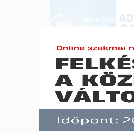
BEJELENTKEZÉS
KONFERE
E-mail cím:
Jelszó:
Elfelejtett jelszó
2015-i
Előfizetéseinkről
Még nem ügyfelünk?
A hír töb