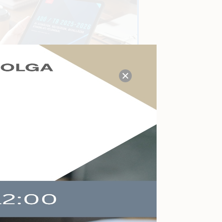
TUDÁS- ÉS VÁLASZKÖZPONT
Megválaszolt adózási, tb,
munkaügyi, számviteli
kérdések a mai napon:
P
21
Kérdezzen itt Ön is!
AKTUÁLIS ESEMÉNYEK
Felkészülés a köznevelés
változásaira
Online
2026-09-09
Végelszámolás,