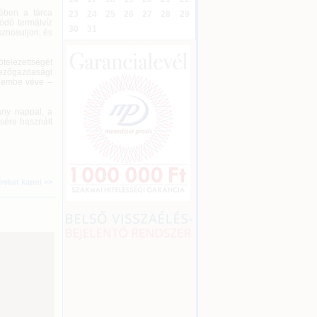
kében a tárca
23
24
25
26
27
28
29
lódó termálvíz
30
31
sznosuljon, és
ötelezettségét
ezőgazdasági
elembe véve –
ány nappal, a
ésére használt
íreket kapni >>