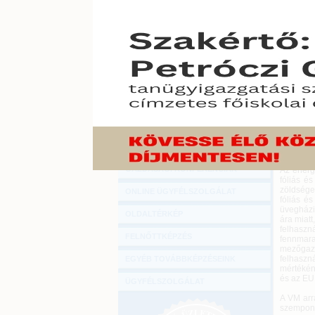
Hírlevél
A kormá
ONLINE KÖZVETÍTÉSEK
lehetővé
kitermel
KÖNYVELŐI TOVÁBBKÉPZÉSEK
2012. júni
DIGITÁLIS TERMÉKEK
A tárca 
környeze
termelő 
TANÁCSADÁS
A problé
GAZDASÁGI SZAKKÖNYVEK
illetve 
akadályba
GAZDASÁGI FOLYÓIRATOK
kutak lét
GAZDASÁGI KONFERENCIÁK
Az energ
fóliás és
zöldsége
ONLINE ÜGYFÉLSZOLGÁLAT
fóliás é
üvegházi
OLDALTÉRKÉP
ára miatt
felhaszn
FELNŐTTKÉPZÉS
fennmar
mezőgazd
felhaszn
EGYÉB TOVÁBBKÉPZÉSEINK
mértékén
és az EU
ÜGYFÉLSZOLGÁLAT
A VM arr
szempont