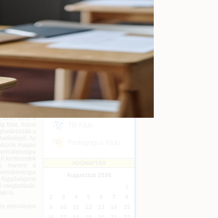
kényszertörlés
Online
2026-09-16
zetét, amely
ítás céljából
Ügyvédi kreditontok
Online
2026-12-31
Eseménykövetés
ermészet- és a
, dísznövényt
SZAKMAI KLUBJAINK
 hazánkban.
 gazdaságosan
Áfa Klub
i és geológiai
 visszatápláló
Könyvelői Klub
, ezen belül a
TB Klub
g friss, hazai
ghatározzák a
ehetőségét. Az
Pedagógus Klub
ordozók magas
 termálenergia
 A kertészetek
ADÓNAPTÁR
ti, hanem a
termálenergia
Augusztus
2026
t-függőségünk
 megtartását,
1
ét is.
2
3
4
5
6
7
8
és ellenőrzési
9
10
11
12
13
14
15
16
17
18
19
20
21
22