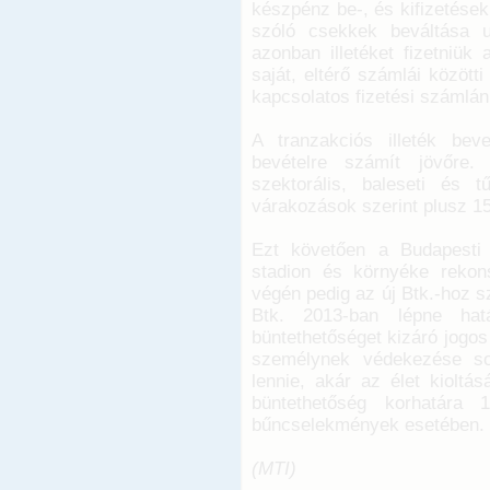
készpénz be-, és kifizetése
szóló csekkek beváltása u
azonban illetéket fizetniük
saját, eltérő számlái közöt
kapcsolatos fizetési számlán 
A tranzakciós illeték bev
bevételre számít jövőre. 
szektorális, baleseti és t
várakozások szerint plusz 15 
Ezt követően a Budapesti
stadion és környéke rekons
végén pedig az új Btk.-hoz s
Btk. 2013-ban lépne hat
büntethetőséget kizáró jogo
személynek védekezése so
lennie, akár az élet kioltá
büntethetőség korhatára 
bűncselekmények esetében.
(MTI)