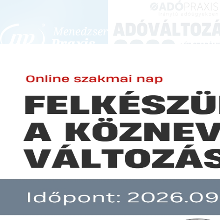
BEJELENTKEZÉS
KONFERENCIÁK ÉS KÉPZÉSEK
|
SZA
E-mail cím:
JOGSZABÁLYVÁL
Jelszó:
Elfelejtett jelszó
Folytatódik a vita a parlamentb
Előfizetéseinkről
Még nem ügyfelünk?
A hír több mint 30 napja nem frissült!