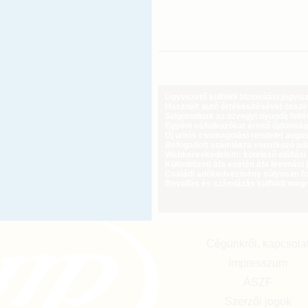
Ügyvezető külföldi biztosítási jogvi
Használt autó értékesítésével össz
Szigorodnak az özvegyi nyugdíj feltét
Egyéni vállalkozókat érintő újdonság
Új uniós csomagolási rendelet augus
Befogadott számlákra vonatkozó adat
Webkereskedelem: kötelező elállási 
Különbözeti áfa esetén áfa levonási 
Családi adókedvezmény súlyosan fog
Bevallás és számlázás külföldi meg
Cégünkről, kapcsola
Impresszum
ÁSZF
Szerzői jogok