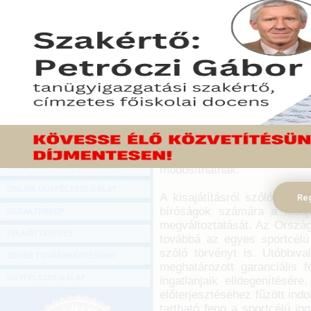
Hírlevél
A pénzügyi tranzakciós illeték és
ONLINE KÖZVETÍTÉSEK
törvénykönyvről (Btk.) folytatódik a v
2012. május 29.
KÖNYVELŐI TOVÁBBKÉPZÉSEK
A parlament pünkösd ünnep
DIGITÁLIS TERMÉKEK
ülésnap azonban a hétfőként
órától elsőként napirend e
TANÁCSADÁS
interpellációk, azonnali kér
GAZDASÁGI SZAKKÖNYVEK
A képviselők az ezt követ
GAZDASÁGI FOLYÓIRATOK
írhatnak át, míg további
GAZDASÁGI KONFERENCIÁK
módosíthatnak.
ONLINE ÜGYFÉLSZOLGÁLAT
A kisajátításról szóló törv
Reg
bíróságok számára a kisajá
OLDALTÉRKÉP
megváltoztatását. Az Ország
FELNŐTTKÉPZÉS
továbbá az egyes sportcélú 
szóló törvényt is. Utóbbiv
EGYÉB TOVÁBBKÉPZÉSEINK
meghatározott garanciális fe
ÜGYFÉLSZOLGÁLAT
ingatlanjaik elidegenítésér
előterjesztéséhez fűzött ind
tartható fenn a sportcélú i