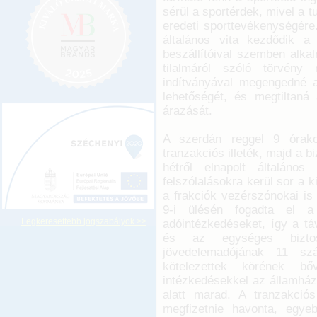
sérül a sportérdek, mivel a t
eredeti sporttevékenységére
általános vita kezdődik a
beszállítóival szemben alka
tilalmáról szóló törvény
indítványával megengedné 
lehetőségét, és megtiltaná
árazását.
A szerdán reggel 9 órako
tranzakciós illeték, majd a b
hétről elnapolt általános
felszólalásokra kerül sor a 
a frakciók vezérszónokai is
9-i ülésén fogadta el a
Legkeresettebb jogszabályok >>
adóintézkedéseket, így a táv
és az egységes biztosí
jövedelemadójának 11 sz
kötelezettek körének bő
intézkedésekkel az államház
alatt marad. A tranzakciós 
megfizetnie havonta, egye