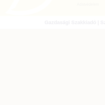
Adatvédelem
Gazdasági Szakkiadó | Sz