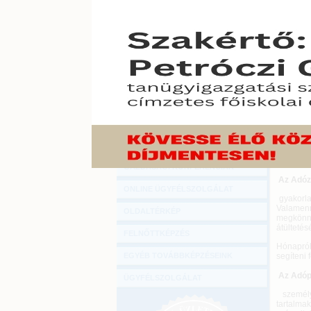
Hírlevél
ONLINE KÖZVETÍTÉSEK
KÖNYVELŐI TOVÁBBKÉPZÉSEK
DIGITÁLIS TERMÉKEK
Könyvelő
TANÁCSADÁS
gazdaság
amelyben
GAZDASÁGI SZAKKÖNYVEK
• egy ad
• egy sz
GAZDASÁGI FOLYÓIRATOK
oldalunk
• kredit
GAZDASÁGI KONFERENCIÁK
Az Adóz
ONLINE ÜGYFÉLSZOLGÁLAT
gyakorla
Valamenn
OLDALTÉRKÉP
megkönny
átültetés
FELNŐTTKÉPZÉS
Hónapról
EGYÉB TOVÁBBKÉPZÉSEINK
segíteni 
Az Adóp
ÜGYFÉLSZOLGÁLAT
személ
tartalma