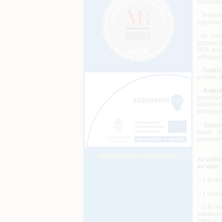
számvitel
- Teljese
legutóbb 
Az onli
jogszabá
PDF kia
adójogsz
-
Szakér
embert, a
-
Kalku
szabályo
kiszámol
költségel
-
Szakm
pontú ös
koncentrá
Legkeresettebb jogszabályok >>
Az előfi
év alatt:
- 2 fő ré
- 1 főne
- 1 fő r
adótaná
(https://