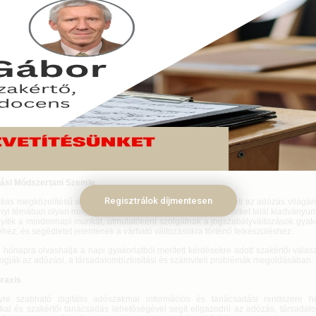
knek, adózási, pénzügyi és számviteli szakembereknek, valamint a téma ir
i vezetőknek szóló ajánlatunk egy olyan átfogó adószakmai tudásbázis és tanác
 három különféle szolgáltatást is megtalál
ózási szakmai havilapot
Adózási Módszertani Szemle címmel.
emélyre szabható digitális adószakmai információs és tanácsadási rendszert:
https
on.
pont-gyűjtési lehetőséget mérlegképes könyvelők, könyvvizsgálók, adótanácsadók r
ási Módszertani Szemle
Regisztrálok díjmentesen
tias megközelítésű adószakmai havilap, amely átfogóan követi az adózás világána
yi témában olyan magyarázatokat, összefoglalókat, elemzéseket talál kiadványu
ítik a mindennapi munkát, útmutatóként szolgálnak a jogszabályváltozások gyako
éhez, és segédletet jelentenek a várható változásokra történő felkészüléshez.
 hónapra olvashatja a napi gyakorlatból merített kérdésekre adott szakértői válas
fogják az adózási, a társadalombiztosítási és számviteli problémák megoldásában.
raxis
yre szabható digitális adószakmai információs és tanácsadási rendszere het
kkal és szakértői tanácsadás lehetőségével segít eligazodni az adózás, társadalo