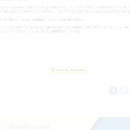
vumok (Konferenciák és Tanácsadói Napok archív videói, kérdések-válaszok ö
 ppt anyagai) teljes körű elérése. (https://menedzserpraxis.hu/eloadas-archivum.
i kérdés-válasz szolgáltatás írásban a termékoldalon
fonos szakértői tanácsadás. Munkaügy, munkaügyi ellenőrzés témában a 06-
ámon hétfőtől csütörtökig 10-16, pénteken 14 óráig.
Cégünkről, kapcsolat