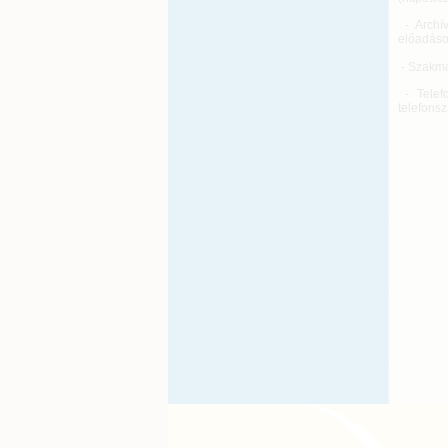
- Archí
előadások
- Szakma
- Tele
telefonsz