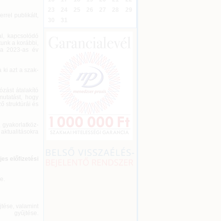
23
24
25
26
27
28
29
rrel publikált,
30
31
al, kapcsolódó
unk a korábbi,
 a 2023-as év
ki azt a szak-
zást átalakító
mutatást, hogy
 struktúrái és
 gyakorlatköz-
aktualitásokra
es előfizetési
e.
jtése, valamint
ok gyűjtése.