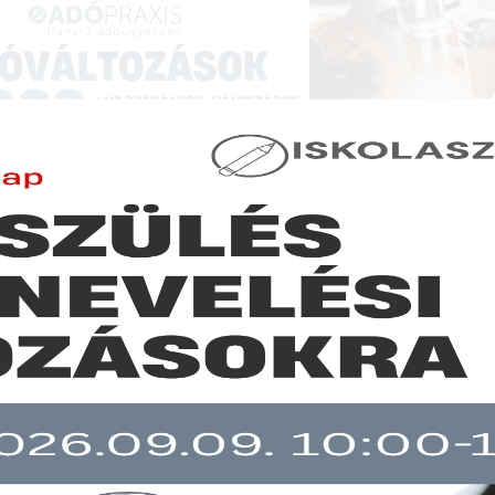
NCIÁK ÉS KÉPZÉSEK
|
SZAKKIADVÁNY BOLT
|
LEXPRAXIS
|
MENEDZSER 
xis - Adózási Módszertani Szemlével
BRUTTÓ Á
Az ár tartal
a csomagolás
költs