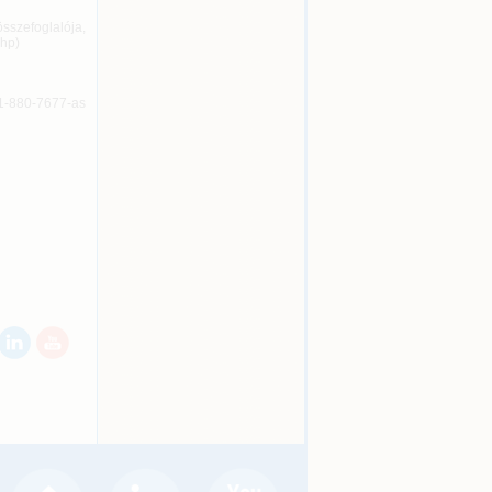
sszefoglalója,
php)
1-880-7677-as