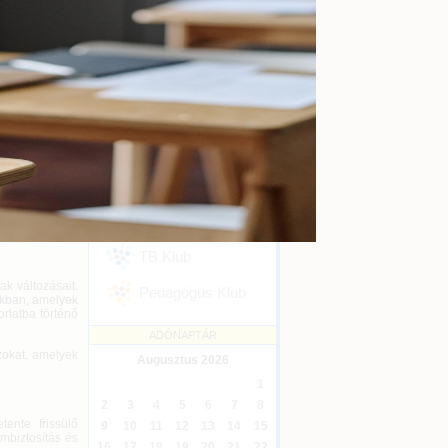
kényszertörlés
Online
2026-09-16
Ügyvédi kreditontok
Online
2026-12-31
Eseménykövetés
ánt érdeklődő
SZAKMAI KLUBJAINK
sadási csomag,
Áfa Klub
://adopraxis.hu
Könyvelői Klub
észére.
TB Klub
k változásait.
Pedagógus Klub
nkban, amelyek
rlatba történő
ADÓNAPTÁR
zokat, amelyek
Augusztus
2026
1
2
3
4
5
6
7
8
ente frissülő
9
10
11
12
13
14
15
mbiztosítás és
16
17
18
19
20
21
22