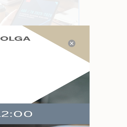
TUDÁS- ÉS VÁLASZKÖZPONT
Megválaszolt adózási, tb,
munkaügyi, számviteli
kérdések a mai napon:
15
55 755 Ft
R:
mazza az áfát,
Kérdezzen itt Ön is!
i és szállítási
éget is.
AKTUÁLIS ESEMÉNYEK
Felkészülés a köznevelés
változásaira
Online
2026-09-09
Végelszámolás,