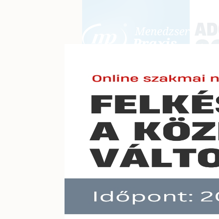
BEJELENTKEZÉS
KONFERE
E-mail cím:
AdóPra
Jelszó:
Elfelejtett jelszó
Előfizetéseinkről
Még nem ügyfelünk?