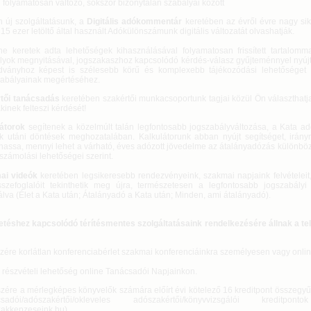
 folyamatosan változó, sokszor bizonytalan szabályai között
n új szolgáltatásunk, a
Digitális adókommentár
keretében az évről évre nagy sike
15 ezer letöltő által használt Adókülönszámunk digitális változatát olvashatják.
ne keretek adta lehetőségek kihasználásával folyamatosan frissített tartalomm
lyok megnyitásával, jogszakaszhoz kapcsolódó kérdés-válasz gyűjteménnyel nyújt
dványhoz képest is szélesebb körű és komplexebb tájékozódási lehetőséget
abályainak megértéséhez.
tői tanácsadás
keretében szakértői munkacsoportunk tagjai közül Ön választhatja 
kinek felteszi kérdését!
látorok
segítenek a közelmúlt talán legfontosabb jogszabályváltozása, a Kata adó
k utáni döntések meghozatalában. Kalkulátorunk abban nyújt segítséget, irány
hassa, mennyi lehet a várható, éves adózott jövedelme az átalányadózás különböző
számolási lehetőségei szerint.
ai videók
keretében legsikeresebb rendezvényeink, szakmai napjaink felvételeit,
szefoglalóit tekinthetik meg újra, természetesen a legfontosabb jogszabályi 
lva (Élet a Kata után; Átalányadó a Kata után; Minden, ami átalányadó).
zetéshez kapcsolódó térítésmentes szolgáltatásaink rendelkezésére állnak a telj
szére korlátlan konferenciabérlet szakmai konferenciáinkra személyesen vagy onlin
k részvételi lehetőség online Tanácsadói Napjainkon.
észére a mérlegképes könyvelők számára előírt évi kötelező 16 kreditpont összegyű
csadói/adószakértői/okleveles adószakértői/könyvvizsgálói kreditpont
szakkepzeseink.hu)