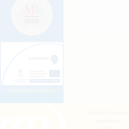
Legkeresettebb jogszabályok >>
Cégünkről, kapcsola
Impresszum
ÁSZF