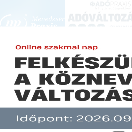
BEJELENTKEZÉS
KONFERENCIÁK ÉS KÉPZÉSEK
|
SZA
E-mail cím:
SZA
Jelszó:
Szakkönyveink és szakmai 
oldalunkon tematikák sze
közül: rendszeresen fr
Elfelejtett jelszó
megjelenő folyóirataink 
évig igénybe veheti 
Előfizetéseinkről
szolgáltatásait!
Még nem ügyfelünk?
SZAKKÖNYVEK
SZ