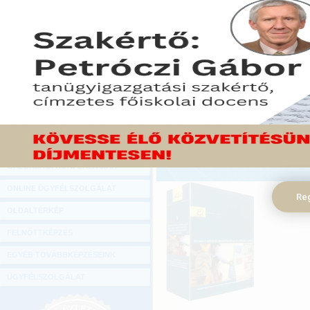
Hírlevél
Teljes kínálat
Te
Adózás, számvitel
Ad
ONLINE KÖZVETÍTÉSEK
Gazdálkodás
Ga
Munkaügy, HR
Mu
KÖNYVELŐI TOVÁBBKÉPZÉSEK
Munkavédelem
M
TB, bérszámfejtés, Cafeteria
TB
DIGITÁLIS TERMÉKEK
Közszolgálat
Kö
Cégvezetés
Cé
TANÁCSADÁS
Kedvezményes
K
csomagajánlatok
cs
GAZDASÁGI SZAKKÖNYVEK
GAZDASÁGI FOLYÓIRATOK
Gyakorlati kézikönyv az optimál
GAZDASÁGI KONFERENCIÁK
ONLINE ÜGYFÉLSZOLGÁLAT
Reg
OLDALTÉRKÉP
FELNŐTTKÉPZÉS
EGYÉB TOVÁBBKÉPZÉSEINK
ÜGYFÉLSZOLGÁLAT