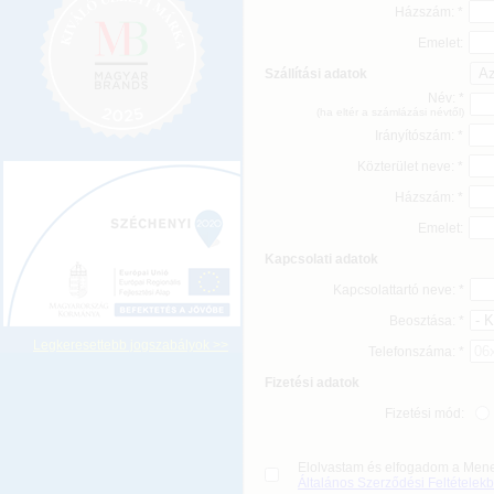
Házszám: *
Emelet:
Szállítási adatok
Név: *
(ha eltér a számlázási névtől)
Irányítószám: *
Közterület neve: *
Házszám: *
Emelet:
Kapcsolati adatok
Kapcsolattartó neve: *
Beosztása: *
Legkeresettebb jogszabályok >>
Telefonszáma: *
Fizetési adatok
Fizetési mód:
Elolvastam és elfogadom a Mene
Általános Szerződési Feltételek