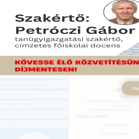
Hírlevél
ONLINE KÖZVETÍTÉSEK
KÖNYVELŐI TOVÁBBKÉPZÉSEK
DIGITÁLIS TERMÉKEK
Megrendelését az űrlap
TANÁCSADÁS
kattintással tudja elküldeni.
Amennyiben az online megr
GAZDASÁGI SZAKKÖNYVEK
információra van szükség
GAZDASÁGI FOLYÓIRATOK
kapcsolatban, kérjük, í
info@mprx.hu
címre!
GAZDASÁGI KONFERENCIÁK
ONLINE ÜGYFÉLSZOLGÁLAT
Reg
Email cím: *
OLDALTÉRKÉP
Név: *
(magánszemély vagy cég neve)
FELNŐTTKÉPZÉS
Adószám:
(cég esetén kötelező megadni)
EGYÉB TOVÁBBKÉPZÉSEINK
Számlázási adatok
ÜGYFÉLSZOLGÁLAT
Irányítószám: *
Közterület neve: *