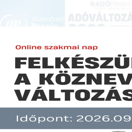
BEJELENTKEZÉS
KONFERENCIÁK ÉS KÉPZÉSEK
|
SZA
E-mail cím:
TER
Jelszó:
Családjog
Elfelejtett jelszó
Előfizetéseinkről
Még nem ügyfelünk?