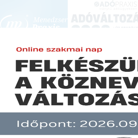
BEJELENTKEZÉS
KONFERENCIÁK ÉS KÉPZÉSEK
|
SZA
E-mail cím:
TER
Jelszó:
Köznevelési Közlöny
Elfelejtett jelszó
Előfizetéseinkről
Még nem ügyfelünk?