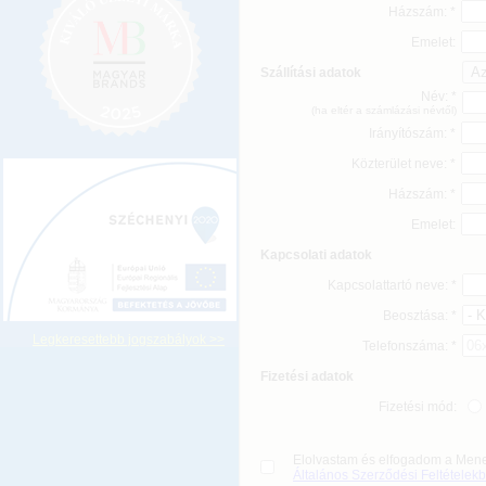
Házszám: *
Emelet:
Szállítási adatok
Név: *
(ha eltér a számlázási névtől)
Irányítószám: *
Közterület neve: *
Házszám: *
Emelet:
Kapcsolati adatok
Kapcsolattartó neve: *
Beosztása: *
Legkeresettebb jogszabályok >>
Telefonszáma: *
Fizetési adatok
Fizetési mód:
Elolvastam és elfogadom a Mene
Általános Szerződési Feltételek