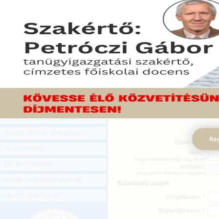
Hírlevél
ONLINE KÖZVETÍTÉSEK
KÖNYVELŐI TOVÁBBKÉPZÉSEK
DIGITÁLIS TERMÉKEK
Megrendelését az űrlap
TANÁCSADÁS
kattintással tudja elküldeni.
Amennyiben az online megr
GAZDASÁGI SZAKKÖNYVEK
információra van szükség
GAZDASÁGI FOLYÓIRATOK
kapcsolatban, kérjük, í
info@mprx.hu
címre!
GAZDASÁGI KONFERENCIÁK
ONLINE ÜGYFÉLSZOLGÁLAT
Reg
Email cím: *
OLDALTÉRKÉP
Név: *
(magánszemély vagy cég neve)
FELNŐTTKÉPZÉS
Adószám:
(cég esetén kötelező megadni)
EGYÉB TOVÁBBKÉPZÉSEINK
Számlázási adatok
ÜGYFÉLSZOLGÁLAT
Irányítószám: *
Közterület neve: *