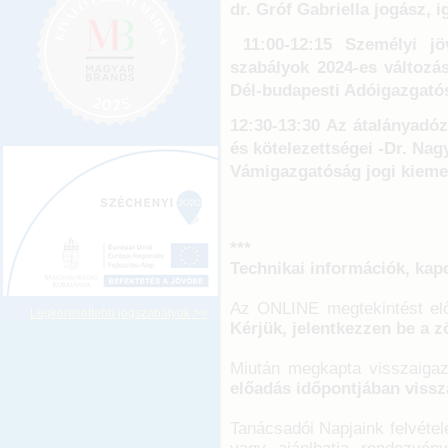
dr. Gróf Gabriella jogász, 
11:00-12:15
Személyi jö
szabályok 2024-es változás
Dél-budapesti Adóigazgató
12:30-13:30
Az átalányadóz
és kötelezettségei
-Dr. Nag
Vámigazgatóság jogi kiemel
***
Technikai információk, kap
Az ONLINE megtekintést előz
Legkeresettebb jogszabályok >>
Kérjük, jelentkezzen be a z
Miután megkapta visszaigaz
előadás időpontjában vissza
Tanácsadói Napjaink felvéte