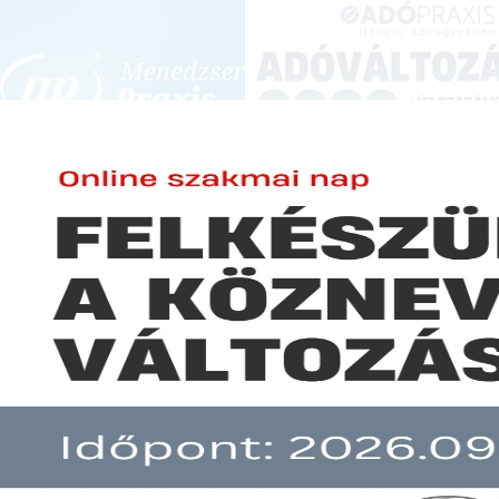
BEJELENTKEZÉS
KONFERENCIÁK ÉS KÉPZÉSEK
|
SZA
E-mail cím:
Fókuszban a 2024-es adóválto
Jelszó:
időpont:
2023.12.06 09:00-13:30
helyszín:
Budapest Közvetítés helyszíne:
oktatóterme
Elfelejtett jelszó
Ez az el
Előfizetéseinkről
Még nem ügyfelünk?
korábbi előadásain