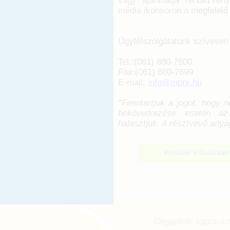
vagy ajánlhatja rendezvén
média ikonsoron a megfelelő 
Ügyfélszolgálatunk szívesen 
Tel.:(061) 880-7600
Fax:(061) 880-7699
E-mail:
info@mprx.hu
*Fenntartjuk a jogot, hogy 
bekövetkezése esetén az
halasztjuk. A résztvevő anyag
korábbi előadásain
Cégünkről, kapcsola