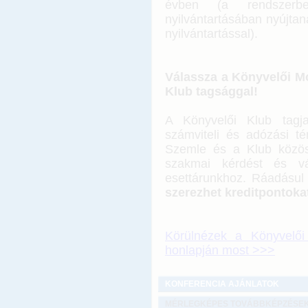
évben (a rendszerbe
nyilvántartásában nyújta
nyilvántartással).
Válassza a Könyvelői Mó
Klub tagsággal!
A Könyvelői Klub tagjak
számviteli és adózási t
Szemle és a Klub közös
szakmai kérdést és vál
esettárunkhoz. Ráadásul
szerezhet kreditpontoka
Körülnézek a Könyvelői
honlapján most >>>
KONFERENCIA AJÁNLATOK
MÉRLEGKÉPES TOVÁBBKÉPZÉSE