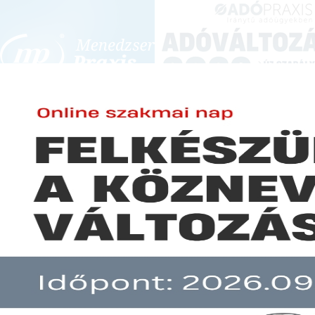
BEJELENTKEZÉS
KONFERENCIÁK ÉS KÉPZÉSEK
|
SZA
E-mail cím:
MÉRLEGKÉPE
Jelszó:
TO
Mit kínálunk?
Elfelejtett jelszó
Előfizetéseinkről
A Menedzser Praxis K
000557/2014) 2023-ba
Még nem ügyfelünk?
könyvviteli szolgál