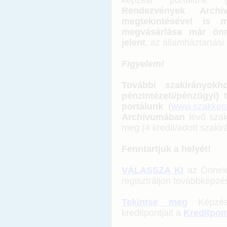
képzési portálunk 
Rendezvények Arch
megtekintésével is m
megvásárlása már önm
jelent
, az államháztartás
Figyelem!
További szakirányokho
pénzintézeti/pénzügyi) 
portálunk
(
www.szakkep
Archívumában
lévő szak
meg (4 kredit/adott szakir
Fenntartjuk a helyét!
VÁLASSZA KI
az Önnek 
regisztráljon továbbképzé
Tekintse meg
Képzé
kreditpontjait a
Kreditpon