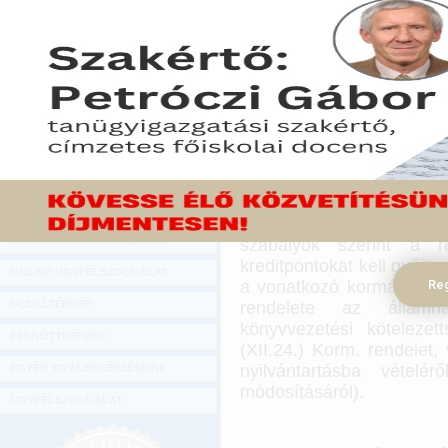
Hírlevél
adószakértők, okl. ad
kötelező kreditpontjain
ONLINE KÖZVETÍTÉSEK
révén a lehető legszélese
leginkább megfelelő kred
KÖNYVELŐI TOVÁBBKÉPZÉSEK
megszerezheti a szüksége
DIGITÁLIS TERMÉKEK
TANÁCSADÁS
Könyvelői kreditpontok 
GAZDASÁGI SZAKKÖNYVEK
A könyvviteli szolgáltat
GAZDASÁGI FOLYÓIRATOK
továbbképzésére vonat
GAZDASÁGI KONFERENCIÁK
szabályok szerint a re
kreditpontokat kell gyűjte
ONLINE ÜGYFÉLSZOLGÁLAT
a vonatkozó kormányrend
Reg
OLDALTÉRKÉP
rendelete az államhá
könyvvezetési kötelezet
FELNŐTTKÉPZÉS
(XII.24.) Korm. rendelet,
nyilvántartásba vételé
EGYÉB TOVÁBBKÉPZÉSEINK
módosításáról).
ÜGYFÉLSZOLGÁLAT