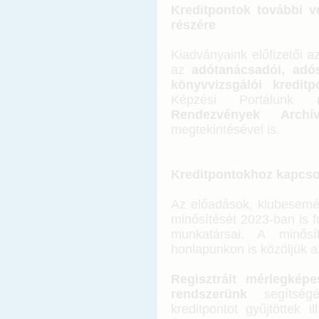
Kreditpontok további v
részére
Kiadványaink előfizetői az
az
adótanácsadói, adós
könyvvizsgálói kreditp
Képzési Portálunk 
Rendezvények Archí
megtekintésével is.
Kreditpontokhoz kapcsol
Az előadások, klubesemé
minősítését 2023-ban is 
munkatársai. A minős
honlapunkon is közöljük a
Regisztrált mérlegképe
rendszerünk
segítségé
kreditpontot gyűjtöttek 