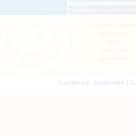
Mérlegképes könyvelõk továb
Cégünkről, kapcsola
Impresszum
ÁSZF
Szerzői jogok
Adatvédelem
Gazdasági Szakkiadó | Sz