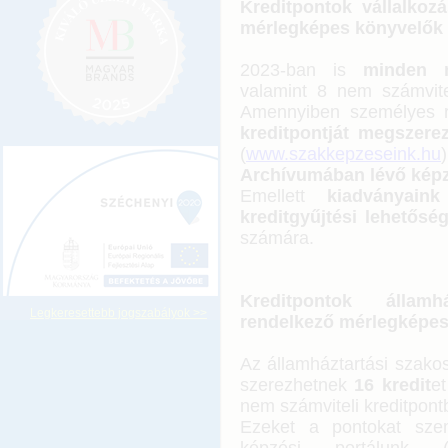
Kreditpontok vállalkoz
mérlegképes könyvelők 
2023-ban is
minden 
valamint 8 nem számvitel
Amennyiben személyes r
kreditpontját megszerez
(
www.szakkepzeseink.hu
Archívumában lévő képz
Emellett
kiadványai
kreditgyűjtési lehetőség
számára.
Kreditpontok államh
Legkeresettebb jogszabályok >>
rendelkező mérlegképes
Az államháztartási szako
szerezhetnek
16 kredit
et
nem számviteli kreditpontbó
Ezeket a pontokat szem