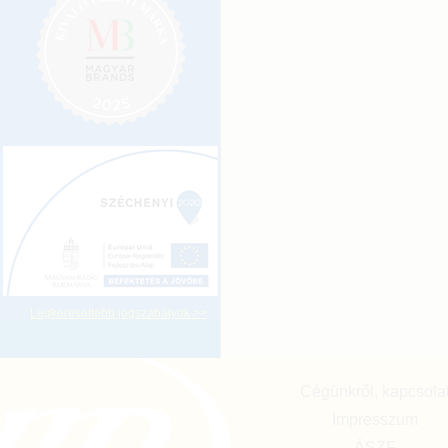
Legkeresettebb jogszabályok >>
Cégünkről, kapcsola
Impresszum
ÁSZF