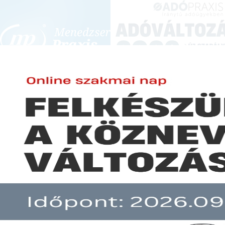
BEJELENTKEZÉS
KONFERENCIÁK ÉS KÉPZÉSEK
|
SZA
E-mail cím:
Jelszó:
Elfelejtett jelszó
Áfamentesség választása
Előfizetéseinkről
Még nem ügyfelünk?
A hír több mint 30 napja nem frissült!