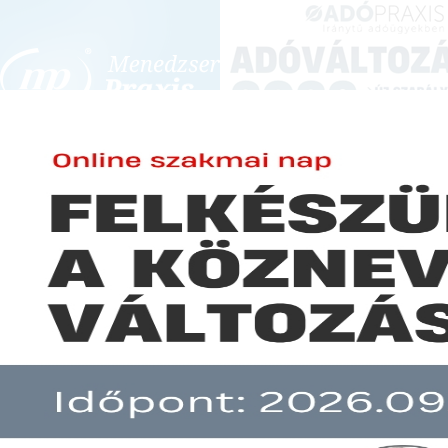
BEJELENTKEZÉS
KONFERENCIÁK ÉS KÉPZÉSEK
|
SZA
E-mail cím:
JOGSZABÁLYVÁL
Jelszó:
Elfelejtett jelszó
A földforgalmi előírások 2023. j
Előfizetéseinkről
Még nem ügyfelünk?
A hír több mint 30 napja nem frissült!