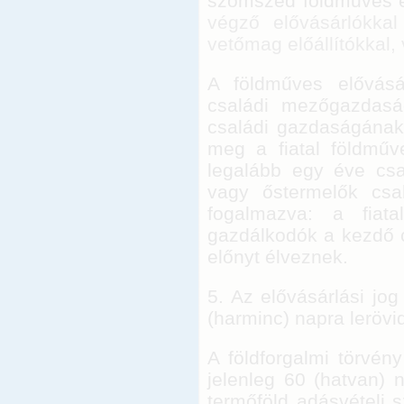
szomszéd földműves e
végző elővásárlókkal
vetőmag előállítókkal, 
A földműves elővásár
családi mezőgazdasá
családi gazdaságának
meg a fiatal földműv
legalább egy éve csa
vagy őstermelők csa
fogalmazva: a fiat
gazdálkodók a kezdő 
előnyt élveznek.
5. Az elővásárlási jog
(harminc) napra lerövid
A földforgalmi törvény
jelenleg 60 (hatvan) 
termőföld adásvételi s