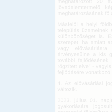
meghatározott 20 év
jövedelemtermelő ké
meghatározásának fő 
Másfelől a helyi földb
település üzemeinek 
különbözőséget is. 
szerepet, ha emiatt a
vagy elővásárlásra
érvényesülne a kis 
további fejlődésének
rögzített elve” - vagy
fejlődésére vonatkozó b
4. Az elővásárlási jo
változik.
2023. július 01. nap
gyakorlására jogosu