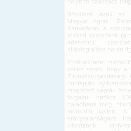
helyben szokásos forga
Bővülnek azok az é
Magyar Agrár-, Élelm
Kamarának a szerződé
területi szervének (a 
adásvételi szerző
állásfoglalása során f
Erdőnek nem minősülő
kellett venni, hogy a
Élelmiszergazdasági 
honlapján nyilvánoss
megelőző naptári évbe
forgalmi értéket 
haladhatta meg, ellen
indokolni kellett. 
aránytalanságára i
kikerülnek. Helye