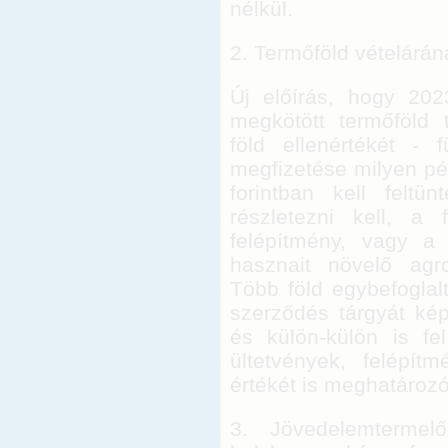
nélkül.
2. Termőföld vételárána
Új előírás, hogy 202
megkötött termőföld 
föld ellenértékét - 
megfizetése milyen p
forintban kell feltü
részletezni kell, a 
felépítmény, vagy a f
hasznait növelő agro
Több föld egybefoglal
szerződés tárgyát ké
és külön-külön is fel
ültetvények, felépít
értékét is meghatároz
3. Jövedelemtermel