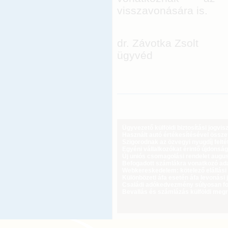
visszavonására is.
dr. Závotka Zsolt
ügyvéd
Ügyvezető külföldi biztosítási jogvi
Használt autó értékesítésével össz
Szigorodnak az özvegyi nyugdíj feltét
Egyéni vállalkozókat érintő újdonság
Új uniós csomagolási rendelet augus
Befogadott számlákra vonatkozó adat
Webkereskedelem: kötelező elállási 
Különbözeti áfa esetén áfa levonási 
Családi adókedvezmény súlyosan fog
Bevallás és számlázás külföldi meg