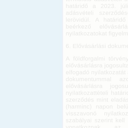
határidő a 2023. júl
adásvételi szerződé
lerövidül. A határi
beérkező elővásárl
nyilatkozatokat figyelm
6. Elővásárlási dokum
A földforgalmi törvé
elővásárlásra jogosult
elfogadó nyilatkozatát 
dokumentummal az
elővásárlásra jogos
nyilatkozattételi hatá
szerződés mint eladási
(harminc) napon belü
visszavonó nyilatko
szabályai szerint kel
vonatkoznak az el