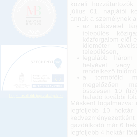
közeli hozzátartozók
július 01. napjától 
annak a személynek a 
az adásvétel tár
település közig
közforgalom elől e
kilométer távol
településen,
legalább három é
helyével, vagy
rendelkező földmű
a termőföld m
megelőzően megs
összesen 10 (tíz
haladó további föl
Legkeresettebb jogszabályok >>
Másként fogalmazva: a
legfeljebb 10 hektár
kedvezményezettkén
gazdálkodó már 6 hektá
legfeljebb 4 hektár fö