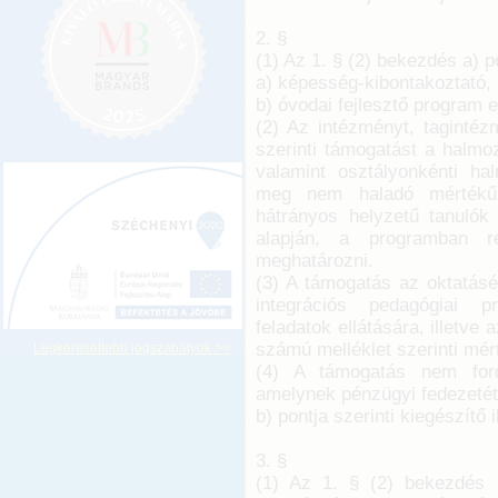
2. §
(1) Az 1. § (2) bekezdés a) 
a) képesség-kibontakoztató, i
b) óvodai fejlesztő program e
(2) Az intézményt, tagintéz
szerinti támogatást a halmo
valamint osztályonkénti ha
meg nem haladó mértékű, 
hátrányos helyzetű tanulók 
alapján, a programban r
meghatározni.
(3) A támogatás az oktatásért
integrációs pedagógiai p
feladatok ellátására, illetve
számú melléklet szerinti mér
Legkeresettebb jogszabályok >>
(4) A támogatás nem fordí
amelynek pénzügyi fedezetét
b) pontja szerinti kiegészítő i
3. §
(1) Az 1. § (2) bekezdés b