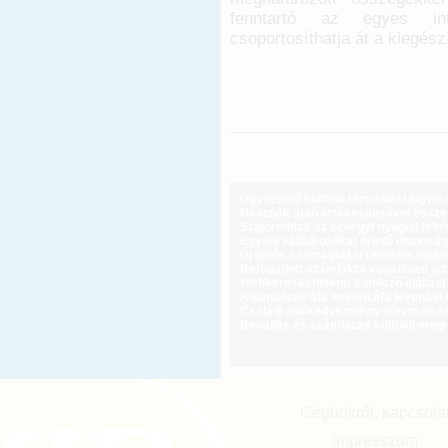
fenntartó az egyes in
csoportosíthatja át a kiegész
Ügyvezető külföldi biztosítási jogvi
Használt autó értékesítésével össz
Szigorodnak az özvegyi nyugdíj feltét
Egyéni vállalkozókat érintő újdonság
Új uniós csomagolási rendelet augus
Befogadott számlákra vonatkozó adat
Webkereskedelem: kötelező elállási 
Különbözeti áfa esetén áfa levonási 
Családi adókedvezmény súlyosan fog
Bevallás és számlázás külföldi meg
Cégünkről, kapcsola
Impresszum