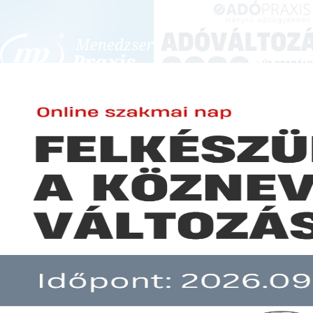
BEJELENTKEZÉS
KONFERENCIÁK ÉS KÉPZÉSEK
|
SZA
E-mail cím:
JOGSZABÁLYVÁL
Jelszó:
Elfelejtett jelszó
Rendelet az integrációs rends
Előfizetéseinkről
pedagógusok 2011. évi támoga
Még nem ügyfelünk?
A hír több mint 30 napja nem frissült!