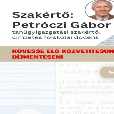
Hírlevél
Az 5/2011. (II. 15.) K
ONLINE KÖZVETÍTÉSEK
meghatározható kiegé
önkormányzatok és azok jo
KÖNYVELŐI TOVÁBBKÉPZÉSEK
együtt: fenntartó) részére,
DIGITÁLIS TERMÉKEK
integrációs felkészít
szervezésének támogatásá
TANÁCSADÁS
részt vevő intézményekbe
fordítható támogatásban ré
GAZDASÁGI SZAKKÖNYVEK
(a továbbiakban: tanév) fel
GAZDASÁGI FOLYÓIRATOK
részesülnek.
GAZDASÁGI KONFERENCIÁK
2011. február 15.
ONLINE ÜGYFÉLSZOLGÁLAT
A támogatás jogszabály sze
Reg
OLDALTÉRKÉP
1.§ (2) A kiegészítő támogatá
FELNŐTTKÉPZÉS
a) képesség-kibontakoztató,
fejlesztő program támogatása
EGYÉB TOVÁBBKÉPZÉSEINK
ig,
b) az integrációs rendsz
ÜGYFÉLSZOLGÁLAT
pedagógusok anyagi támoga
esetén 2011. január 1-jétől 2