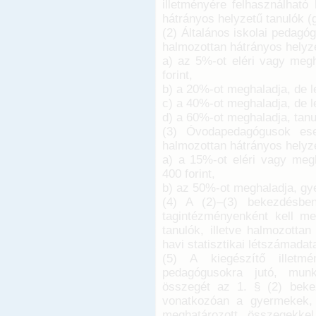
illetményére felhasználható
hátrányos helyzetű tanulók (
(2) Általános iskolai pedagó
halmozottan hátrányos helyz
a) az 5%-ot eléri vagy megh
forint,
b) a 20%-ot meghaladja, de le
c) a 40%-ot meghaladja, de le
d) a 60%-ot meghaladja, tanu
(3) Óvodapedagógusok ese
halmozottan hátrányos hel
a) a 15%-ot eléri vagy meg
400 forint,
b) az 50%-ot meghaladja, g
(4) A (2)–(3) bekezdésben
tagintézményenként kell me
tanulók, illetve halmozotta
havi statisztikai létszámadata
(5) A kiegészítő illetm
pedagógusokra jutó, munka
összegét az 1. § (2) beke
vonatkozóan a gyermekek, 
meghatározott összegekkel