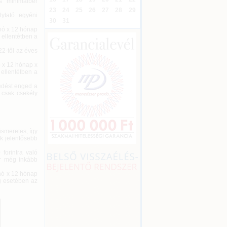
s minimálbér
23
24
25
26
27
28
29
lytató egyéni
30
31
/hó x 12 hónap
 ellentétben a
22-től az éves
ó x 12 hónap x
 ellentétben a
kedést enged a
 csak csekély
smeretes, így
k jelentősebb
forintra való
ár még inkább
hó x 12 hónap
ég esetében az