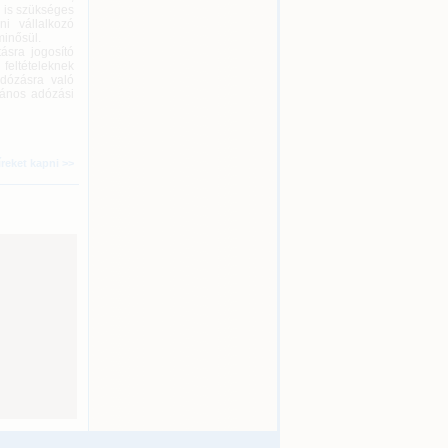
n is szükséges
i vállalkozó
minősül.
ásra jogosító
 feltételeknek
dózásra való
lános adózási
íreket kapni >>