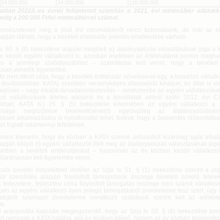
24 000 000
24 000 000
120 000.000
atban 2022/I.-es évnél feltüntetett számítás a 2021. évi minimálbér adatokka
 pedig a 200 000 Ft/hó minimálbérrel számol.
ermészetesen még a jövő évi minimálbérről nincs tudomásunk, de már az e
lapján látható, hogy a bevételi értékhatár jelentős emelkedése várható.
tv. 50. § (8) bekezdése alapján megilleti az átalányadózás választásának joga a
n kezdő egyéni vállalkozót is, azonban esetében az értékhatárok pontos megha
an a jelenlegi szabályozáshoz – számításba kell venni, hogy a bevételi 
osan vehetők figyelembe.
tó nem titkolt célja, hogy a bevételi értékhatár növelésével egy, a kisadózó vállalk
 (továbbiakban: KATA) szemben versenyképes alternatívát kínáljon, ez által is v
 adózás – vagy inkább társadalombiztosítás – rendszerébe az egyéni vállalkozóka
zó vállalkozások tételes adójáról és a kisvállalati adóról szóló 2012. évi CX
akban: KATA tv.) 25. § (5) bekezdése értelmében az egyéni vállalkozó a K
yisága megszűnése bejelentésével(!) egyidejűleg az átalányadózásár
ések alkalmazására is nyilatkozatot tehet, feltéve, hogy a bejelentés időpontjáb
en foglalt valamennyi feltételnek.
ontos kiemelni, hogy év közben a KATA szerinti adózásból kizárólag saját elhat
lapján kilépő (!) egyéni vállalkozót illeti meg az átalányadózás választásának jog
setben a bevételi értékhatárokat – hasonlóan az év közben kezdő vállalkoz
dőarányosan kell figyelembe venni.
kozói bevétel összetételét illetően az Szja tv. 51. § (1) bekezdése szerint a j
zi szerződés alapján folyósított támogatások összege bevételt növelő tétel
 fedezetére, fejlesztési célra folyósított támogatás összege nem számít vállalkoz
en az egyéni vállalkozó ilyen jellegű támogatásból jövedelemre tesz szert, úgy 
ségből származó jövedelemre vonatkozó szabályok szerint kell az adókötel
ie.
l arányosítás kapcsán megjegyzendő, hogy az Szja tv. 50. § (8) bekezdése szeri
árt nemcsak a KATA hatálya alól év közben kilépő, hanem az év közben bejelentke