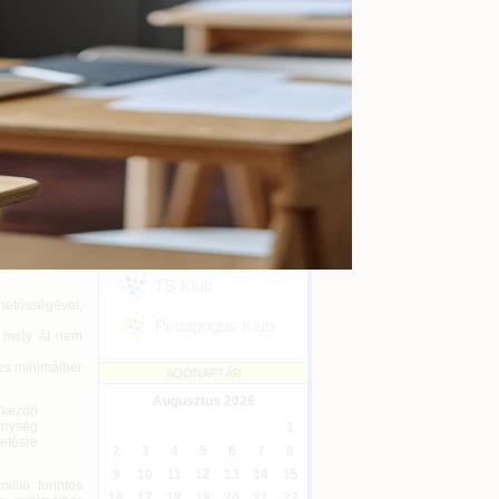
kényszertörlés
Online
2026-09-16
ra vonatkozó
ást biztosító,
Ügyvédi kreditontok
 a jövedelem
Online
2026-12-31
 a személyi
elem.
Eseménykövetés
SZAKMAI KLUBJAINK
7. § határozza
sító törvény
 által mind az
Áfa Klub
kban: Módtv.)
Könyvelői Klub
TB Klub
ehetősségével,
Pedagógus Klub
, mely át nem
es minimálbér
ADÓNAPTÁR
Augusztus
2026
 kezdő
enység
1
etésre
2
3
4
5
6
7
8
9
10
11
12
13
14
15
llió forintos
16
17
18
19
20
21
22