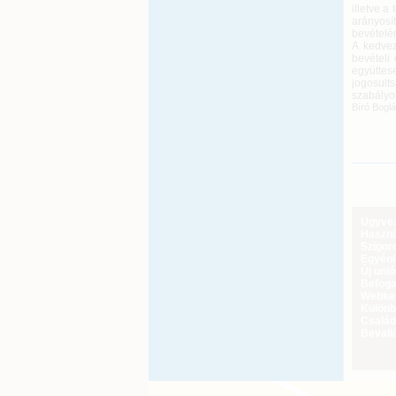
illetve 
arányosí
bevételén
A kedvez
bevételi 
együttes
jogosult
szabályo
Bíró Bogl
Ügyveze
Haszná
Szigoro
Egyéni
Új uni
Befoga
Webker
Különbö
Család
Bevall