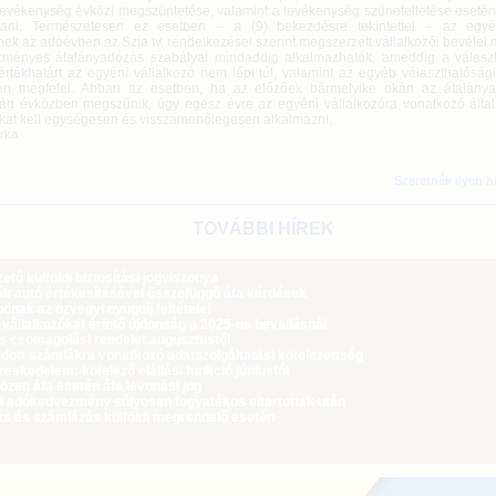
a tevékenység évközi megszüntetése, valamint a tevékenység szüneteltetése eseté
tani. Természetesen ez esetben – a (9) bekezdésre tekintettel – az egyén
ek az adóévben az Szja tv. rendelkezései szerint megszerzett vállalkozói bevétel 
ményes átalányadózás szabályai mindaddig alkalmazhatók, ameddig a választ
értékhatárt az egyéni vállalkozó nem lépi túl, valamint az egyéb választhatósági
en megfelel. Abban az esetben, ha az előzőek bármelyike okán az átalánya
ság évközben megszűnik, úgy egész évre az egyéni vállalkozóra vonatkozó álta
kat kell egységesen és visszamenőlegesen alkalmazni.
árka
Szeretnék ilyen h
TOVÁBBI HÍREK
tő külföldi biztosítási jogviszonya
lt autó értékesítésével összefüggő áfa kérdések
dnak az özvegyi nyugdíj feltételei
 vállalkozókat érintő újdonság a 2025-ös bevallásnál
ós csomagolási rendelet augusztustól
dott számlákra vonatkozó adatszolgáltatási kötelezettség
eskedelem: kötelező elállási funkció júniustól
zeti áfa esetén áfa levonási jog
i adókedvezmény súlyosan fogyatékos eltartottak után
ás és számlázás külföldi megrendelő esetén