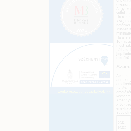
értékhat
ötvensze
A gyakor
vállalkoz
Ha a jel
x 50) meg
hatályos 1
Minden m
minimálb
Ha a jele
10) megs
most hatá
Látható, 
jogalkot
mértékű.
Számo
Azonban 
annak eg
emelkedé
Az őszi 
Legkeresettebb jogszabályok >>
emelésén
kecsegte
Amennyib
x 10) be
értékhatá
Bevételi 
2021
2022/I
.