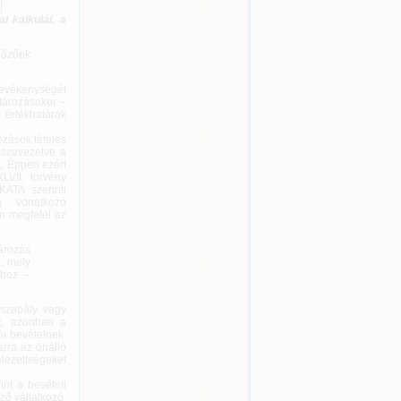
l kalkulál, a
lőzőek
 tevékenységét
tározásakor –
értékhatárok
ozások tételes
isszavezetve a
t. Éppen ezért
LVII. törvény
ATA szerinti
a vonatkozó
an megfelel az
ározás
a, mely
óhoz –
ogszabály vagy
ek, azonban a
ói bevételnek.
arra az önálló
ezettségeket
nt a bevételi
ző vállalkozó,