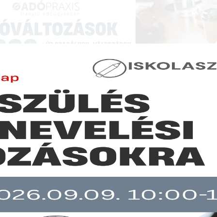
NCIÁK ÉS KÉPZÉSEK
|
SZAKKIADVÁNY BOLT
|
LEXPRAXIS
|
MENEDZSER 
JOGSZABÁLYVÁLTOZÁSOK - JOGSZABÁLYI KÖRKÉ
talányadózás 2022: így módosul a bevételi értékhatár
b mint 30 napja nem frissült!