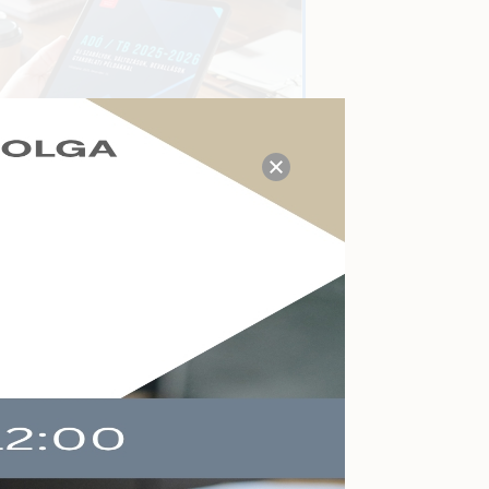
TUDÁS- ÉS VÁLASZKÖZPONT
Megválaszolt adózási, tb,
munkaügyi, számviteli
kérdések a mai napon:
P
22
Kérdezzen itt Ön is!
AKTUÁLIS ESEMÉNYEK
Felkészülés a köznevelés
változásaira
Online
2026-09-09
Végelszámolás,