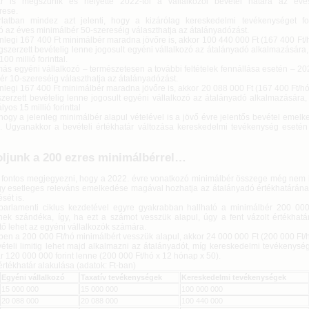
ár is megszűnik és helyette 2022-től a vállalkozói bevétel határa az éve
rese.
latban mindez azt jelenti, hogy a kizárólag kereskedelmi tevékenységet fo
ó az éves minimálbér 50-szereséig választhatja az átalányadózást.
enlegi 167 400 Ft minimálbér maradna jövőre is, akkor 100 440 000 Ft (167 400 Ft
szerzett bevételig lenne jogosult egyéni vállalkozó az átalányadó alkalmazására,
00 millió forinttal.
ás egyéni vállalkozó – természetesen a további feltételek fennállása esetén – 20
ér 10-szereséig választhatja az átalányadózást.
nlegi 167 400 Ft minimálbér maradna jövőre is, akkor 20 088 000 Ft (167 400 Ft/h
zerzett bevételig lenne jogosult egyéni vállalkozó az átalányadó alkalmazására,
lyos 15 millió forinttal
hogy a jelenleg minimálbér alapul vételével is a jövő évre jelentős bevétel emel
ó. Ugyanakkor a bevételi értékhatár változása kereskedelmi tevékenység esetén
ljunk a 200 ezres minimálbérrel…
fontos megjegyezni, hogy a 2022. évre vonatkozó minimálbér összege még nem i
y esetleges releváns emelkedése magával hozhatja az átalányadó értékhatárána
sét is.
parlamenti ciklus kezdetével egyre gyakrabban hallható a minimálbér 200 000 
ek szándéka, így, ha ezt a számot vesszük alapul, úgy a fent vázolt értékhat
tő lehet az egyéni vállalkozók számára.
en a 200 000 Ft/hó minimálbért vesszük alapul, akkor 24 000 000 Ft (200 000 Ft/
vételi limitig lehet majd alkalmazni az átalányadót, míg kereskedelmi tevékenys
r 120 000 000 forint lenne (200 000 Ft/hó x 12 hónap x 50).
értékhatár alakulása (adatok: Ft-ban)
Egyéni vállalkozó
Taxatív tevékenységek
Kereskedelmi tevékenységek
15 000 000
15 000 000
100 000 000
20 088 000
20 088 000
100 440 000