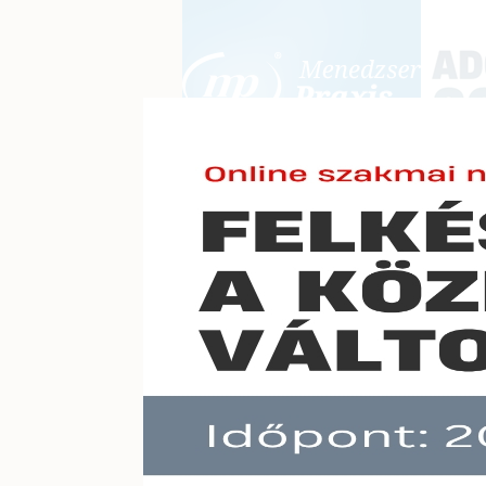
BEJELENTKEZÉS
KONFERE
E-mail cím:
Jelszó:
Elfelejtett jelszó
SZJA á
Előfizetéseinkről
Még nem ügyfelünk?
A hír töb