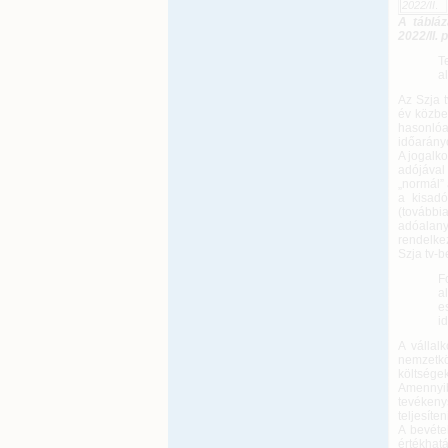
2022/II
.
A tábláz
2022/II.
T
a
Az Szja 
év közbe
hasonló
időarány
A jogalko
adójával
„normál”
a kisadó
(további
adóalan
rendelkez
Szja tv-b
F
a
e
i
A vállal
nemzetkö
költségek
Amennyib
tevékeny
teljesíten
A bevéte
értékhat