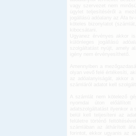
vagy szervezet nem minősül
ügylet teljesítéséről a mez
jogállású adóalany az Áfa tv
köteles bizonylatot (számlát
kibocsátani.
Ugyanez érvényes akkor is
különleges jogállású adóal
szolgáltatást nyújt, amely a
igény nem érvényesíthető.
Amennyiben a mezőgazdasági
olyan vevő felé értékesíti, 
az adóalanyiságát, akkor a 
számláról adatot kell szolgált
A számlát nem kötelező gépi
nyomdai úton előállított 
adatszolgáltatást ilyenkor a
belül kell teljesíteni az ad
felületre történő feltöltésé
számlában az áthárított áf
forintot, ekkor ugyanis az 