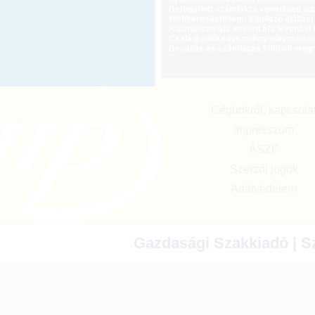
Befogadott számlákra vonatkozó adat
Webkereskedelem: kötelező elállási 
Különbözeti áfa esetén áfa levonási 
Családi adókedvezmény súlyosan fog
Bevallás és számlázás külföldi meg
Cégünkről, kapcsola
Impresszum
ÁSZF
Szerzői jogok
Adatvédelem
Gazdasági Szakkiadó | Sz