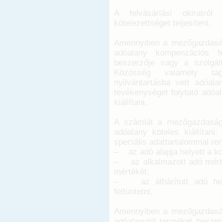
A felvásárlási okiratról
kötelezettséget teljesíteni.
Amennyiben a mezőgazdasági
adóalany kompenzációs fe
beszerzője vagy a szolgál
Közösség valamely tag
nyilvántartásba vett adóal
tevékenységet folytató adóal
kiállítani.
A számlát a mezőgazdasági 
adóalany köteles kiállítani
speciális adattartalommal ren
– az adó alapja helyett a ko
– az alkalmazott adó mérté
mértékét,
– az áthárított adó helye
feltüntetni.
Amennyiben a mezőgazdasági
adóalanytól terméket beszer