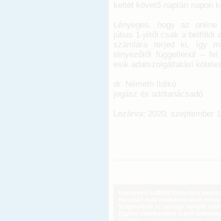
keltét követő naptári napon kel
Lényeges, hogy az online s
július 1-jétől csak a belföldi
számlára terjed ki, így 
tényezőtől függetlenül – fe
esik adatszolgáltatási kötele
dr. Németh Ildikó
jogász és adótanácsadó
Lezárva: 2020. szeptember 1
Ügyvezető külföldi biztosítási jogvi
Használt autó értékesítésével össz
Szigorodnak az özvegyi nyugdíj feltét
Egyéni vállalkozókat érintő újdonság
Új uniós csomagolási rendelet augus