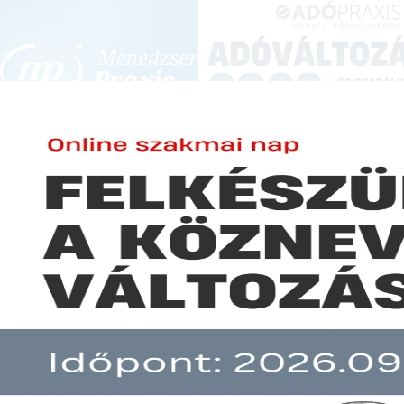
BEJELENTKEZÉS
KONFERENCIÁK ÉS KÉPZÉSEK
|
SZA
E-mail cím:
SZA
Jelszó:
Elfelejtett jelszó
A mezőgazdasági őstermelő bizo
Előfizetéseinkről
Még nem ügyfelünk?
A hír több mint 30 napja nem frissült!