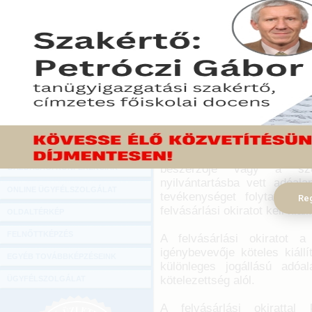
Hírlevél
A mezőgazdasági tevékenys
ONLINE KÖZVETÍTÉSEK
által teljesített termékért
függően kell a bizonylat kiá
KÖNYVELŐI TOVÁBBKÉPZÉSEK
a termék beszerzője, a szol
DIGITÁLIS TERMÉKEK
2020. szeptember 10.
TANÁCSADÁS
Őstermelők adózása 2021 -
GAZDASÁGI SZAKKÖNYVEK
Amennyiben a mezőgazdasági
GAZDASÁGI FOLYÓIRATOK
adóalany kompenzációs fe
beszerzője vagy a szol
GAZDASÁGI KONFERENCIÁK
nyilvántartásba vett adóal
ONLINE ÜGYFÉLSZOLGÁLAT
tevékenységet folytató adó
Reg
felvásárlási okiratot kell kiállí
OLDALTÉRKÉP
FELNŐTTKÉPZÉS
A felvásárlási okiratot a
igénybevevője köteles kiáll
EGYÉB TOVÁBBKÉPZÉSEINK
különleges jogállású adóa
kötelezettség alól.
ÜGYFÉLSZOLGÁLAT
A felvásárlási okirattal