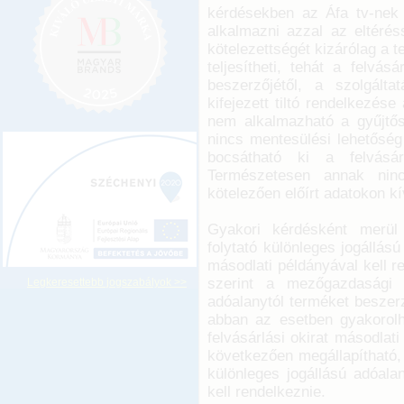
kérdésekben az Áfa tv-nek 
alkalmazni azzal az eltérés
kötelezettségét kizárólag a 
teljesítheti, tehát a felvá
beszerzőjétől, a szolgálta
kifejezett tiltó rendelkezése
nem alkalmazható a gyűjtő
nincs mentesülési lehetőség 
bocsátható ki a felvásárl
Természetesen annak ninc
kötelezően előírt adatokon kí
Gyakori kérdésként merül
folytató különleges jogállás
másodlati példányával kell re
szerint a mezőgazdasági t
Legkeresettebb jogszabályok >>
adóalanytól terméket beszerz
abban az esetben gyakorolha
felvásárlási okirat másodlat
következően megállapítható,
különleges jogállású adóalan
kell rendelkeznie.