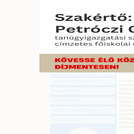
Hírlevél
A kisadó
ONLINE KÖZVETÍTÉSEK
kört me
történő 
kérdések
KÖNYVELŐI TOVÁBBKÉPZÉSEK
2018. júni
DIGITÁLIS TERMÉKEK
Így válas
TANÁCSADÁS
Az egyik 
összefüg
GAZDASÁGI SZAKKÖNYVEK
A kata n
GAZDASÁGI FOLYÓIRATOK
teljesít
tételes 
GAZDASÁGI KONFERENCIÁK
keretébe
A kisadó
ONLINE ÜGYFÉLSZOLGÁLAT
továbbia
állapít m
OLDALTÉRKÉP
összegű
alacsony
FELNŐTTKÉPZÉS
Összege 
főállású 
Ugyanakk
EGYÉB TOVÁBBKÉPZÉSEINK
százalék
adóalany
ÜGYFÉLSZOLGÁLAT
értékhat
adóalanyi