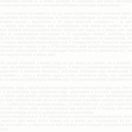
emberében állította ki, a befolyt összeget 40 százalékos adó terheli tekintette
s ideje alatt egész évben nem keletkezett tételes adófizetési kötelezettsége.
a helyzet abban az esetben is, ha egy katás egyéni vállalkozó részére az adóév
an például GYED-et folyósítanak. Az ellátás folyósításának az időtartama alatt,
napban fennáll – figyelemmel a 30 napos kiegészítő szabályra is – az adó
 a tételes adó megfizetése alól, természetesen csak abban az esetben, ha e
ként folytatott tevékenységébe tartozó munkát nem végez és a tételes adó megf
get az adóhatóságnak bejelentette. A 40 százalékos mértékű adófizetési köt
az évi 9 millió forintot meghaladó bevétele után keletkezik az adóalanynak, mi
a tételes adófizetési kötelezettsége csak 9 hónapig állt fenn. Persze ez egyben a
a kisadózó úgy határoz, hogy a GYED folyósítása alatt vállalkozási tevékenységet
dófizetési kötelezettség alóli mentességet nem jelenti be az adóhatóság felé, akk
n meg kell fizetnie a tételes adót.
lda alapján felvetődik a kérdés, hogy mi van abban az esetben, ha a kisadóz
van, ezt bejelentette az adóhatóságnak, ő maga a vállalkozásában személye
ugyanakkor a bevételek folyamatos biztosítása érdekében egy alkalmazottat is 
z esetben – mivel a kisadózó egész évben mentesül a tételes adó megfizet
ás az adóévben befolyt egész bevétele után 40 százalékos mértékű adófizetésre kö
előfordul, hogy a vállalkozásnak nem egy, hanem több kisadózó tagja van. Erre 
 8. § (3) bekezdése úgy rendelkezik, hogy amennyiben a kisadózó vállalkozás t
, a tételes adót minden személy után külön-külön kell megfizetni. Kérdésként merül
sz éves működés esetén kell-e a vállalkozásnak százalékos mértékű adót fize
ha a vállalkozás éves bevétele összesen 12 millió forint volt, az egyik kisadózó 
gfizette a tételes adót, a másik kisadózó tag után viszont 2 hónapig nem keletk
si kötelezettsége és ezt az adóhatóság felé is bejelentették.
ábban idézett Kata tv. 8. § (6) bekezdésének második fordulatából kiindulva, mivel
 kisadózó után egész évben köteles volt a tételes adó megfizetésére és azt
en teljesítette is, a vállalkozásnak fenti esetben nem keletkezik százalékos mérté
tsége.