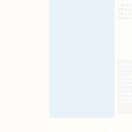
dr. Kiss 
NAV Közp
Ügyfélkap
tájékozta
Ügyveze
Haszná
Szigoro
Egyéni
Új uni
Befoga
Webker
Különbö
Család
Bevall