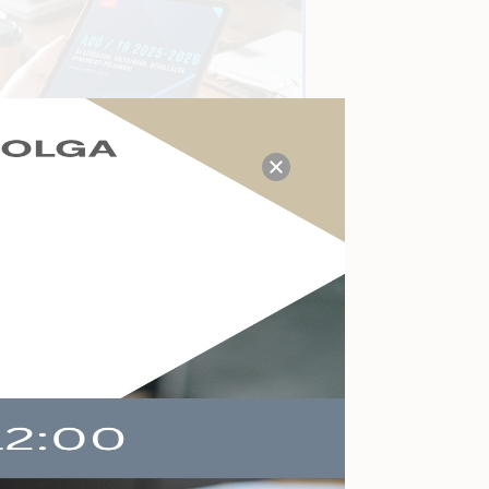
TUDÁS- ÉS VÁLASZKÖZPONT
Megválaszolt adózási, tb,
munkaügyi, számviteli
kérdések a mai napon:
21
Kérdezzen itt Ön is!
AKTUÁLIS ESEMÉNYEK
Felkészülés a köznevelés
ál
változásaira
Online
2026-09-09
Végelszámolás,