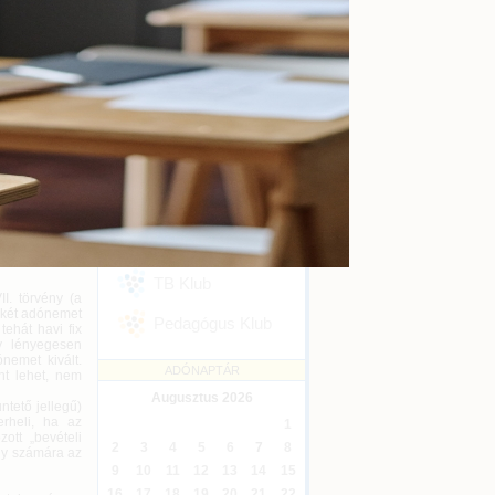
kényszertörlés
Online
2026-09-16
rovállalkozói
lyok szerint
Ügyvédi kreditontok
el gyakorlati
Online
2026-12-31
Eseménykövetés
SZAKMAI KLUBJAINK
eli értékhatár
Áfa Klub
a tételes adó
gfizetésével a
Könyvelői Klub
 munkaviszony
TB Klub
II. törvény (a
 két adónemet
Pedagógus Klub
tehát havi fix
y lényegesen
nemet kivált.
ADÓNAPTÁR
nt lehet, nem
Augusztus
2026
ntető jellegű)
erheli, ha az
1
ott „bevételi
2
3
4
5
6
7
8
any számára az
9
10
11
12
13
14
15
16
17
18
19
20
21
22