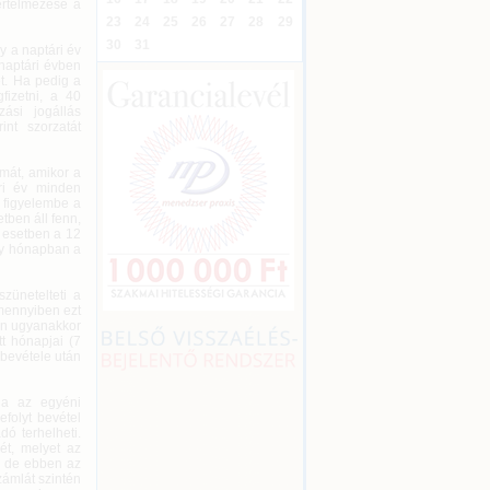
értelmezése a
23
24
25
26
27
28
29
30
31
y a naptári év
naptári évben
et. Ha pedig a
fizetni, a 40
ási jogállás
int szorzatát
émát, amikor a
ri év minden
 figyelembe a
tben áll fenn,
 esetben a 12
hány hónapban a
zünetelteti a
amennyiben ezt
en ugyanakkor
tt hónapjai (7
 bevétele után
ha az egyéni
efolyt bevétel
ó terhelheti.
ét, melyet az
, de ebben az
ámlát szintén