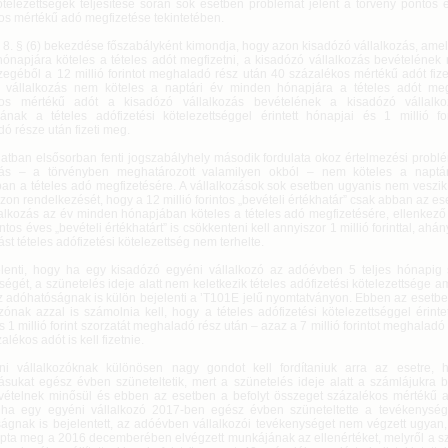
telezettségek teljesítése során sok esetben problémát jelent a törvény pontos 
os mértékű adó megfizetése tekintetében.
. 8. § (6) bekezdése főszabályként kimondja, hogy azon kisadózó vállalkozás, amel
ónapjára köteles a tételes adót megfizetni, a kisadózó vállalkozás bevételének 
szegéből a 12 millió forintot meghaladó rész után 40 százalékos mértékű adót fiz
 vállalkozás nem köteles a naptári év minden hónapjára a tételes adót meg
kos mértékű adót a kisadózó vállalkozás bevételének a kisadózó vállalkoz
sának a tételes adófizetési kötelezettséggel érintett hónapjai és 1 millió for
ó része után fizeti meg.
latban elsősorban fenti jogszabályhely második fordulata okoz értelmezési probl
ozás – a törvényben meghatározott valamilyen okból – nem köteles a naptá
an a tételes adó megfizetésére. A vállalkozások sok esetben ugyanis nem veszik
zon rendelkezését, hogy a 12 millió forintos „bevételi értékhatár” csak abban az ese
lalkozás az év minden hónapjában köteles a tételes adó megfizetésére, ellenkező
rintos éves „bevételi értékhatárt” is csökkenteni kell annyiszor 1 millió forinttal, a
ást tételes adófizetési kötelezettség nem terhelte.
elenti, hogy ha egy kisadózó egyéni vállalkozó az adóévben 5 teljes hónapig s
égét, a szünetelés ideje alatt nem keletkezik tételes adófizetési kötelezettsége 
az adóhatóságnak is külön bejelenti a ’T101E jelű nyomtatványon. Ebben az esetb
ónak azzal is számolnia kell, hogy a tételes adófizetési kötelezettséggel érinte
 1 millió forint szorzatát meghaladó rész után – azaz a 7 millió forintot meghaladó
alékos adót is kell fizetnie.
i vállalkozóknak különösen nagy gondot kell fordítaniuk arra az esetre, 
zásukat egész évben szüneteltetik, mert a szünetelés ideje alatt a számlájukra b
vételnek minősül és ebben az esetben a befolyt összeget százalékos mértékű ad
 ha egy egyéni vállalkozó 2017-ben egész évben szüneteltette a tevékenység
ágnak is bejelentett, az adóévben vállalkozói tevékenységet nem végzett ugyan
pta meg a 2016 decemberében elvégzett munkájának az ellenértéket, melyről a sz