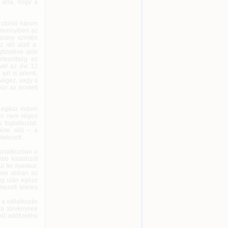
l arra, hogy a
 utolsó három
 amennyiben az
alany szintén
z idő alatt a
izetése alóli
elezettség ez
vel az évi 12
zt is jelenti,
 végez, vagy a
or az érintett
ó egész évben
sen nem végez
foglalkoztat.
ése alól – a
telezett.
vonatkozóan a
öbb kisadózót
 fel ilyenkor,
tnie abban az
tag után egész
ezett tételes
 a vállalkozás
 a törvénynek
kű adófizetési