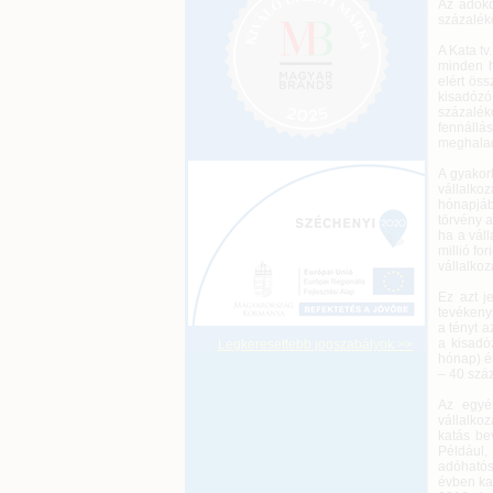
Az adókö
százalék
A Kata tv
minden h
elért ös
kisadózó
százalé
fennállá
meghalad
A gyakor
vállalk
hónapjáb
törvény a
ha a vál
millió fo
vállalkoz
Ez azt j
tevékenys
a tényt 
a kisadóz
Legkeresettebb jogszabályok >>
hónap) és
– 40 száz
Az egyén
vállalko
katás be
Például,
adóhatós
évben ka