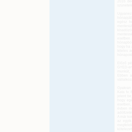
2016 dec
szünetelé
Ugyanez 
hónapjáb
egész hó
mentesül
kisadózó
mentessé
esetben 
hónapból 
hogy ha 
tételes a
hónapokba
Előző pé
GYED-en 
munkát, 
Ebben a
vállalkoz
Gyakran 
Kata tv.
jelent be
hogy egé
esetben, 
évben me
adófizeté
A már kor
az egyik
megfelelő
kötelezet