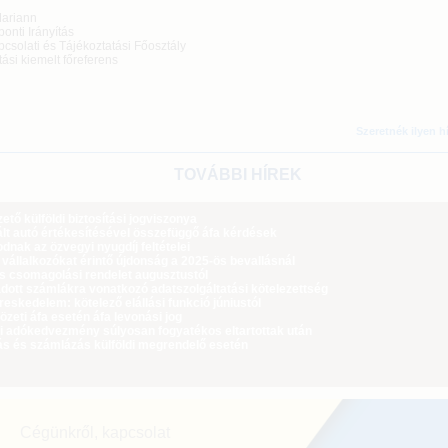
Mariann
onti Irányítás
csolati és Tájékoztatási Főosztály
tási kiemelt főreferens
Szeretnék ilyen h
TOVÁBBI HÍREK
tő külföldi biztosítási jogviszonya
lt autó értékesítésével összefüggő áfa kérdések
dnak az özvegyi nyugdíj feltételei
 vállalkozókat érintő újdonság a 2025-ös bevallásnál
ós csomagolási rendelet augusztustól
dott számlákra vonatkozó adatszolgáltatási kötelezettség
eskedelem: kötelező elállási funkció júniustól
zeti áfa esetén áfa levonási jog
i adókedvezmény súlyosan fogyatékos eltartottak után
ás és számlázás külföldi megrendelő esetén
Cégünkről, kapcsolat