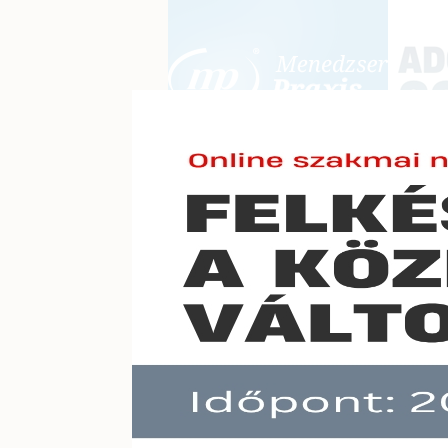
BEJELENTKEZÉS
KONFERE
E-mail cím:
Jelszó:
Elfelejtett jelszó
A téte
Előfizetéseinkről
Még nem ügyfelünk?
A hír töb