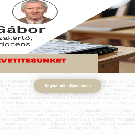
zó vállalkozások tételes adójával kapcsolatos rendelkezések kifejezetten a mik
gcélozva teszik lehetővé az adókötelezettségek rendkívül egyszerű szabá
teljesítését. Az egyszerűség azonban nem garancia arra, hogy ne merüljenek f
 a jogalkalmazás során.
us 19.
sz könyvelőt pdf >>
ilyen kérdés a havonta fizetendő tételes adó és az éves 12 millió forintos bevét
gése.
apjainkban az egyik legnépszerűbb adózási forma, tekintettel arra, hogy 
ésével az adóalany nemcsak az őt terhelő egyes közterhek alól mentesül, hanem me
adó alanya más, vele szoros kapcsolatban álló adózókat (a tevékenységében nem
n közreműködő egyes természetes személyeket) terhelő közterheket is kivált.
zó vállalkozások tételes adójáról és a kisvállalati adóról szóló 2012. évi CXLV
kban Kata tv.) ugyanakkor a vállalkozások tekintetében valójában nem egy, hanem
Regisztrálok díjmentesen
eg. Egyrészt a kisadózó vállalkozások tételes adóját, amely egy átalány jellegű, 
 adó, amelynek nagy előnye a legtöbb hagyományos adóhoz képest, hog
abb mértékű, a vállalkozások számára előre tervezhető, és viszonylag sok adó
főállású katásoknál havi 50 ezer, illetve választásuk szerint havi 75 ezer fori
kisadózók esetében havi 25 ezer forint.
or a törvény a tételes adó mellett megállapít egy (alapvetően inkább egyfajta bü
os mértékű adót is, ami a tételes adó alanyát főszabályként csak akkor t
iság időszakában megszerzett bevétele meghaladta a törvényben meghatároz
árt”. Ennek az „értékhatárnak” a túllépése tehát önmagában nem jelenti az adóal
ság megszűnését, viszont a vállalkozásnak „nagy árat” kell fizetnie érte.