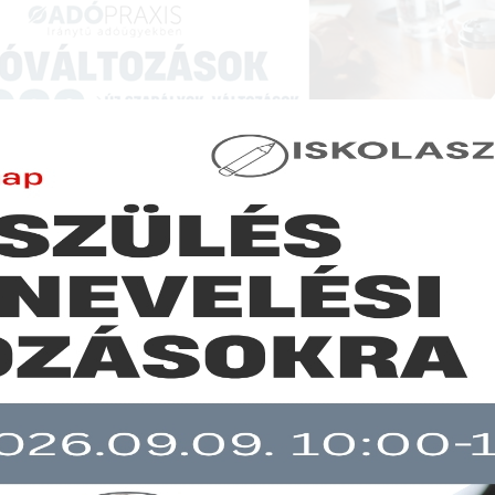
NCIÁK ÉS KÉPZÉSEK
|
SZAKKIADVÁNY BOLT
|
LEXPRAXIS
|
MENEDZSER 
SZAKMAI ÖSSZEFOGLALÓK
les adó és a bevételi értékhatár kapcsolata a katás vállalkozásokn
b mint 30 napja nem frissült!