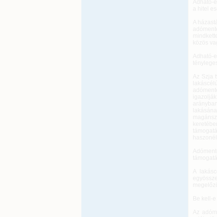
Adható-e 
a hitel 
A házastá
adómente
mindkett
közös va
Adható-e
tényleges
Az Szja 
lakáscé
adóment
igazoljá
arányban
lakásán
magánsze
keretébe
támogatá
haszonélv
Adómente
támogatás
A lakásc
egyössze
megelőzőe
Be kell-
Az adóme