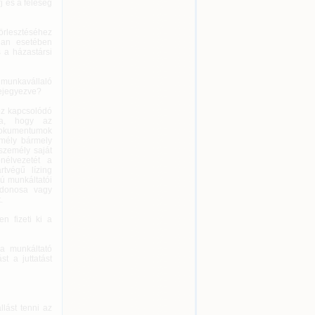
j és a feleség
törlesztéséhez
tlan esetében
 a házastársi
 munkavállaló
bejegyezve?
oz kapcsolódó
dja, hogy az
dokumentumok
emély bármely
személy saját
nélvezetét a
tvégű lízing
ú munkáltatói
jdonosa vagy
.
n fizeti ki a
 a munkáltató
t a juttatást
lást tenni az