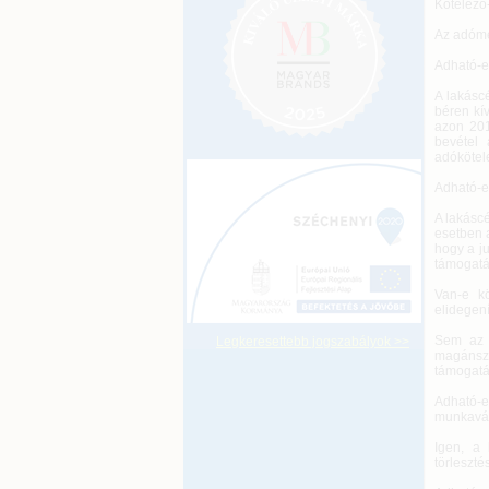
Kötelező
Az adóme
Adható-e
A lakásc
béren kív
azon 201
bevétel 
adókötel
Adható-e
A lakáscé
esetben a
hogy a ju
támogatás
Van-e k
elidegení
Sem az S
Legkeresettebb jogszabályok >>
magánsze
támogatá
Adható-e
munkavál
Igen, a 
törleszté