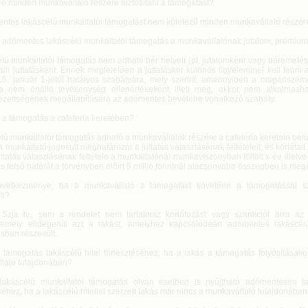
-e minden munkavállaló részére biztosítani a támogatást?
ntes lakáscélú munkáltatói támogatást nem kötelező minden munkavállaló részére 
 adómentes lakáscélú munkáltatói támogatás a munkavállalónak jutalom, prémiu
élú munkáltatói támogatás nem adható bér helyett (pl. jutalomként vagy béremelé
üli juttatásként. Ennek megfelelően a juttatáskor különös figyelemmel kell lenni 
5. január 1-jétől hatályos szabályára, mely szerint, amennyiben a magánszemé
a nem önálló tevékenység ellenértékeként illeti meg, akkor nem alkalmazh
ezettségének megállapítására az adómentes bevételre vonatkozó szabály.
 a támogatás a cafeteria keretében?
lú munkáltatói támogatás adható a munkavállalók részére a cafeteria keretein belü
 munkáltató jogosult meghatározni a juttatás választásának feltételeit, és korlátait. 
ttatás választásának feltétele a munkáltatónál munkaviszonyban töltött x év, illetve
 felső határát a törvényben előírt 5 millió forintnál alacsonyabb összegben is megá
övetkezménye, ha a munkavállaló a támogatást követően a támogatással sze
ti?
zja tv., sem a rendelet nem tartalmaz korlátozást vagy szankciót arra az
mély elidegeníti azt a lakást, amelyhez kapcsolódóan adómentes lakáscélú
sban részesült.
 támogatás lakáscélú hitel törlesztéséhez, ha a lakás a támogatás folyósításako
laló tulajdonában?
lakáscélú munkáltatói támogatás olyan esetben is nyújtható adómentesen la
séhez, ha a lakáscélú hitellel szerzett lakás már nincs a munkavállaló tulajdonában