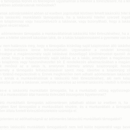
a támogatás férjnek és feleségnek ugyanannak a hitelnek a törlesztésére, ha a fér
esetében adóstársaknak minősülnek?
rsak adóstársakként abban az esetben jogosultak közösen felvett lakáscélú hitel 
s lakáscélú munkáltatói támogatásra, ha a lakáscélú hitellel szerzett inga
en tulajdonosai vagy haszonélvezői a lakásnak, vagy bizonyítható, hogy a lakás
gyon részét képezi.
 adómentesen támogatás a munkavállalónak lakáscélú hitel törlesztéséhez, ha a
en a hitellel szerzett lakásban lakik, de a lakás tulajdonosaként a gyermeke van 
tv. nem határozza meg, hogy a támogatás kizárólag saját tulajdonban álló lakásh
lú felhasználásra lenne felhasználható. Ugyanakkor a rendelet kimon
ességet a magánszemély saját lakásával összefüggő körülményeket igazoló 
k azzal, hogy a magánszemély saját lakása az a lakás, amelyben a magánsz
 tulajdonos vagy haszonélvezettel bír. E rendelkezés alkalmazásában a magán
ak minősül az a lakás is, amelynek bármely arányú tulajdonjogát, haszo
mély a támogatás felhasználásával szerzi meg, ideértve a tulajdonjog zár
n történő megszerzését is. Ennek megfelelően nem adható adómentesen lakáscél
s annak a munkavállalónak a lakáscélú hitel törlesztéséhez, aki nem tula
ezője annak a lakásnak, amelynek szerzése az érintett lakáscélú hitelből is történt
s-e a lakáscélú munkáltatói támogatás, ha a munkáltató utólag egyösszegbe
t a munkavállaló által havonta törlesztett összegekre figyelemmel?
élú munkáltatói támogatás adómentesen juttatható abban az esetben is, ha
gben fizet támogatást a munkavállaló részére, és a munkavállaló a támogatás
n általa fizetett törlesztőrészletekre számolja el.
e jelenteni az adóhatóságnál az adómentes lakáscélú munkáltatói támogatást?
ntes lakáscélú munkáltatói támogatásról nem kell külön bejelentést vagy beval