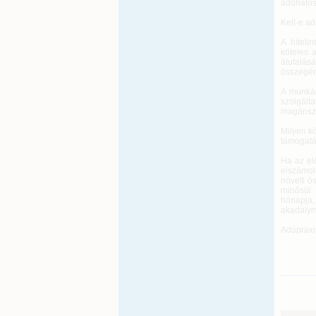
adóhatós
Kell-e ad
A hitelin
köteles 
átutalás
összegér
A munkál
szolgált
magánsze
Milyen kö
támogatá
Ha az el
elszámol
növelt ö
minősül.
hónapja
akadálym
Adópraxi