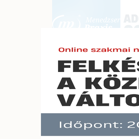
BEJELENTKEZÉS
KONFERE
E-mail cím:
Jelszó:
Elfelejtett jelszó
Gyakra
Előfizetéseinkről
támog
Még nem ügyfelünk?
A hír töb