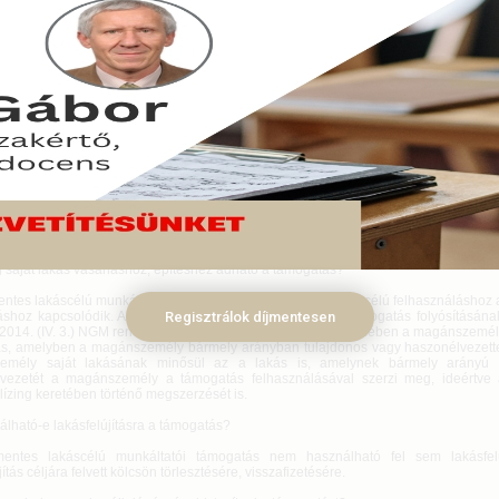
 támogatást az ügyvezető? Adható-e a támogatás prémiumként vagy cafeteri
nik a támogatással, ha a munkavállaló eladja a lakást? Választ kaphat ezekre
ómentes lakáscélú munkáltatói támogatásról szóló cikkünkben, melyben öss
a kérdéseket, amelyek a leggyakrabban felmerültek az elmúlt időszakban 
ás során.
ember 02.
e adómentes lakáscélú munkáltatói támogatást gazdasági társaság ta
iselője?
ági társaság tagja, vezető tisztségviselője abban az esetben jogosult erre a tám
i társasággal munkaviszonyt létesített akár a személyes munkavégzés tekinte
sztségviselői feladatok ellátására.
g saját lakás vásárláshoz, építéshez adható a támogatás?
ntes lakáscélú munkáltatói támogatás kizárólag olyan lakáscélú felhasználáshoz 
káshoz kapcsolódik. Az adómentes munkáltatói lakáscélú támogatás folyósításának
Regisztrálok díjmentesen
/2014. (IV. 3.) NGM rendelet (a továbbiakban: rendelet) értelmében a magánszemél
ás, amelyben a magánszemély bármely arányban tulajdonos vagy haszonélvezettel b
emély saját lakásának minősül az a lakás is, amelynek bármely arányú tu
vezetét a magánszemély a támogatás felhasználásával szerzi meg, ideértve 
lízing keretében történő megszerzését is.
álható-e lakásfelújításra a támogatás?
entes lakáscélú munkáltatói támogatás nem használható fel sem lakásfelú
jítás céljára felvett kölcsön törlesztésére, visszafizetésére.