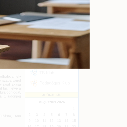
kényszertörlés
Online
2026-09-16
a keretében?
 a kérdésekre
Ügyvédi kreditontok
zegyűjtöttük
Online
2026-12-31
a gyakorlati
Eseménykövetés
SZAKMAI KLUBJAINK
gja, vezető
Áfa Klub
ogatásra, ha a
tében, akár a
Könyvelői Klub
TB Klub
adható, amely
 szabályairól
Pedagógus Klub
y saját lakása
ír, illetve a
lajdonjogát,
ADÓNAPTÁR
a tulajdonjog
Augusztus
2026
1
2
3
4
5
6
7
8
jításra, sem
9
10
11
12
13
14
15
16
17
18
19
20
21
22