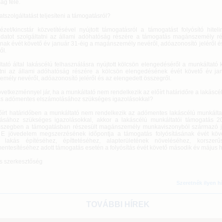
ág felé.
atszolgáltatást teljesíteni a támogatásról?
tézet/kincstár közvetítésével nyújtott támogatásról a támogatást folyósító hitelin
adatot szolgáltatni az állami adóhatóság részére a támogatás magánszemély ré
ának évét követő év január 31-éig a magánszemély nevéről, adóazonosító jeléről 
ől.
tató által lakáscélú felhasználásra nyújtott kölcsön elengedéséről a munkáltató 
atni az állami adóhatóság részére a kölcsön elengedésének évét követő év ja
mély nevéről, adóazonosító jeléről és az elengedett összegről.
vetkezménnyel jár, ha a munkáltató nem rendelkezik az előírt határidőre a lakáscé
s adómentes elszámolásához szükséges igazolásokkal?
őírt határidőben a munkáltató nem rendelkezik az adómentes lakáscélú munkálta
ásához szükséges igazolásokkal, akkor a lakáscélú munkáltatói támogatás 2
sszegben a támogatásban részesült magánszemély munkaviszonyból származó 
 E jövedelem megszerzésének időpontja a támogatás folyósításának évét kö
, lakás építéséhez, építtetéséhez, alapterületének növeléséhez, korszerű
entesítéséhez adott támogatás esetén a folyósítás évét követő második év május 
s szerkesztőség
Szeretnék ilyen h
TOVÁBBI HÍREK