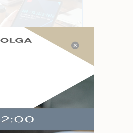
TUDÁS- ÉS VÁLASZKÖZPONT
Megválaszolt adózási, tb,
munkaügyi, számviteli
kérdések a mai napon:
22
Kérdezzen itt Ön is!
AKTUÁLIS ESEMÉNYEK
Felkészülés a köznevelés
atói
változásaira
Online
2026-09-09
Végelszámolás,