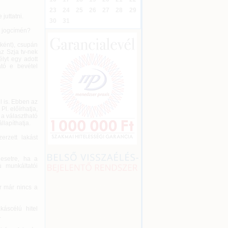
23
24
25
26
27
28
29
juttatni.
30
31
m jogcímén?
sként), csupán
az Szja tv-nek
lyt egy adott
ató e bevétel
l is. Ebben az
Pl. előírhatja,
 a választható
llapíthatja.
rzett lakást
 esetre, ha a
 munkáltatói
r már nincs a
káscélú hitel
.