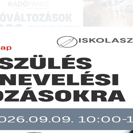
NCIÁK ÉS KÉPZÉSEK
|
SZAKKIADVÁNY BOLT
|
LEXPRAXIS
|
MENEDZSER 
SZAKMAI ÖSSZEFOGLALÓK
n ismételt kérdések és válaszok az adómentes lakáscélú munkált
atásról
b mint 30 napja nem frissült!