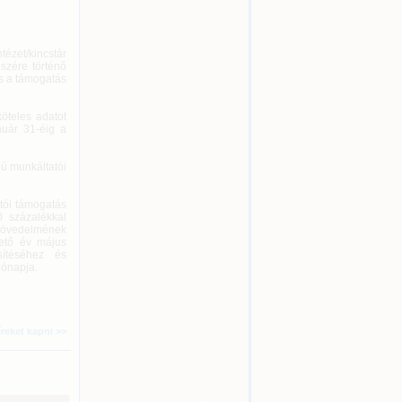
tézet/kincstár
szére történő
és a támogatás
köteles adatot
nuár 31-éig a
lú munkáltatói
tói támogatás
0 százalékkal
jövedelmének
vető év május
sítéséhez és
hónapja.
íreket kapni >>