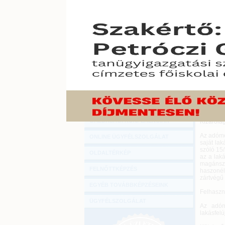
Hírlevél
Kaphat-e
ONLINE KÖZVETÍTÉSEK
Mi törté
is az ad
azokat 
KÖNYVELŐI TOVÁBBKÉPZÉSEK
alkalmaz
DIGITÁLIS TERMÉKEK
2017. nov
Kaphat-
TANÁCSADÁS
tisztségv
GAZDASÁGI SZAKKÖNYVEK
A gazdas
gazdaság
GAZDASÁGI FOLYÓIRATOK
vezető ti
GAZDASÁGI KONFERENCIÁK
Kizáróla
Az adóme
ONLINE ÜGYFÉLSZOLGÁLAT
saját la
szóló 15
OLDALTÉRKÉP
az a lak
magánsz
FELNŐTTKÉPZÉS
haszonél
zártvégű 
EGYÉB TOVÁBBKÉPZÉSEINK
Felhaszn
ÜGYFÉLSZOLGÁLAT
Az adóm
lakásfelú