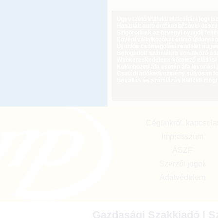
Ügyvezető külföldi biztosítási jogvi
Használt autó értékesítésével össz
Szigorodnak az özvegyi nyugdíj feltét
Egyéni vállalkozókat érintő újdonság
Új uniós csomagolási rendelet augus
Befogadott számlákra vonatkozó adat
Webkereskedelem: kötelező elállási 
Különbözeti áfa esetén áfa levonási 
Családi adókedvezmény súlyosan fog
Bevallás és számlázás külföldi meg
Cégünkről, kapcsola
Impresszum
ÁSZF
Szerzői jogok
Adatvédelem
Gazdasági Szakkiadó | Sz