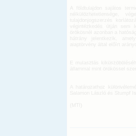
A földtulajdon sajátos term
nélkülözhetetlensége, vé
tulajdonjogszerzés korlátoz
végintézkedés útján sem le
örökösnél azonban a hatóság
hátrány jelentkezik, ame
alaptörvény által előírt ará
E mulasztás kiküszöböléséh
állammal mint örökössel sze
A határozathoz különvélem
Salamon László és Stumpf Is
(MTI)