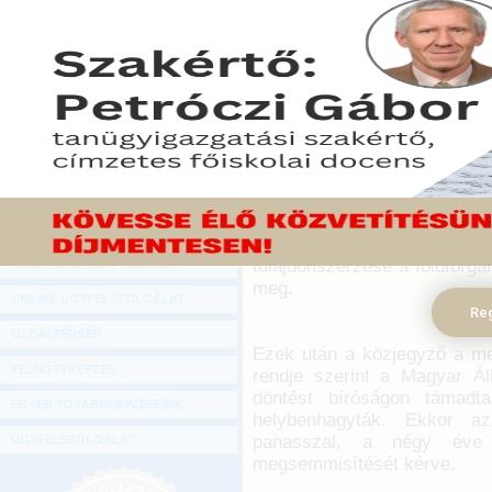
Hírlevél
A földtörvény módosítás
ONLINE KÖZVETÍTÉSEK
vonatkozásban, hogy ha a 
örökös a végrendeletben
KÖNYVELŐI TOVÁBBKÉPZÉSEK
kompenzáció illesse meg. A
DIGITÁLIS TERMÉKEK
2017. október 09.
TANÁCSADÁS
A konkrét ügyben a végr
GAZDASÁGI SZAKKÖNYVEK
földforgalmi törvény alapján
hagyott külterületi szántó
GAZDASÁGI FOLYÓIRATOK
meghaladta az egy hektárt 
tulajdonszerzése a földforgal
GAZDASÁGI KONFERENCIÁK
meg.
ONLINE ÜGYFÉLSZOLGÁLAT
Reg
OLDALTÉRKÉP
Ezek után a közjegyző a me
FELNŐTTKÉPZÉS
rendje szerint a Magyar Ál
döntést bíróságon támadt
EGYÉB TOVÁBBKÉPZÉSEINK
helybenhagyták. Ekkor az
panasszal, a négy éve e
ÜGYFÉLSZOLGÁLAT
megsemmisítését kérve.