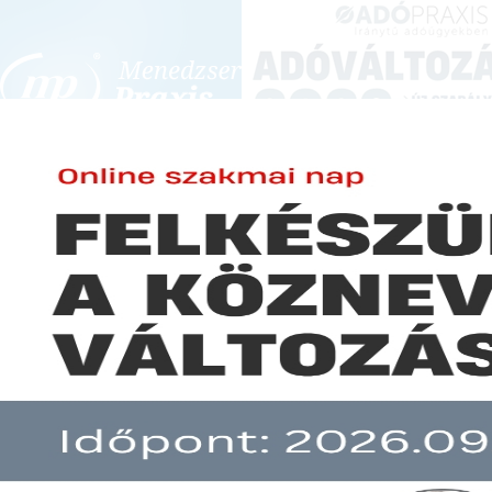
BEJELENTKEZÉS
KONFERENCIÁK ÉS KÉPZÉSEK
|
SZA
E-mail cím:
JOGSZABÁLYVÁL
Jelszó:
Elfelejtett jelszó
AB- Módosítani kell a földforga
Előfizetéseinkről
Még nem ügyfelünk?
A hír több mint 30 napja nem frissült!