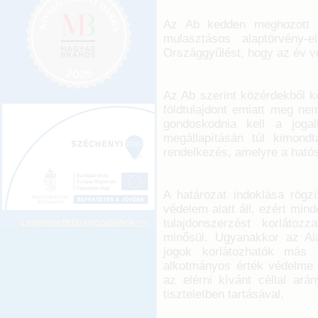
Az Ab kedden meghozott ha
mulasztásos alaptörvény-e
Országgyűlést, hogy az év v
Az Ab szerint közérdekből k
földtulajdont emiatt meg ne
gondoskodnia kell a jogal
megállapításán túl kimond
rendelkezés, amelyre a ható
A határozat indoklása rögz
védelem alatt áll, ezért min
tulajdonszerzést korlátoz
Legkeresettebb jogszabályok >>
minősül. Ugyanakkor az Al
jogok korlátozhatók más 
alkotmányos érték védelme é
az elérni kívánt céllal ará
tiszteletben tartásával.