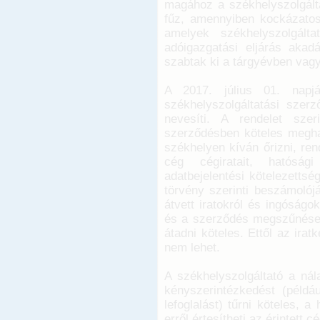
magához a székhelyszolgálta
fűz, amennyiben kockázatos
amelyek székhelyszolgált
adóigazgatási eljárás akad
szabtak ki a tárgyévben vag
A 2017. július 01. napjá
székhelyszolgáltatási szer
nevesíti. A rendelet szer
szerződésben köteles meghatá
székhelyen kíván őrizni, ren
cég cégiratait, hatóság
adatbejelentési kötelezettsé
törvény szerinti beszámolójá
átvett iratokról és ingóságo
és a szerződés megszűnések
átadni köteles. Ettől az irat
nem lehet.
A székhelyszolgáltató a nála
kényszerintézkedést (példáu
lefoglalást) tűrni köteles, 
erről értesítheti az érintett cé