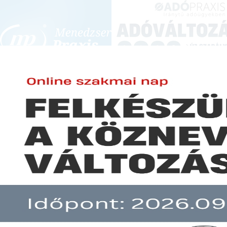
BEJELENTKEZÉS
KONFERENCIÁK ÉS KÉPZÉSEK
|
SZA
E-mail cím:
JOGSZABÁLYVÁL
Jelszó:
Elfelejtett jelszó
Július 01-től szigorú előíráso
Előfizetéseinkről
Még nem ügyfelünk?
A hír több mint 30 napja nem frissült!