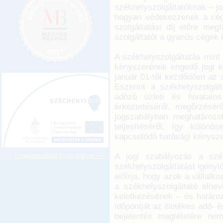
székhelyszolgáltatóknak – jo
hogyan védekezzenek a cégt
szolgáltatási díj előre meg
szolgáltatót a gyanús cégek 
A székhelyszolgáltatás mint
kényszerének engedő jogi e
január 01-től kezdődően az 
Eszerint a székhelyszolgá
adózó üzleti és hivatalos
érkeztetéséről, megőrzésérő
jogszabályban meghatározot
teljesítéséről, így külön
kapcsolódó hatósági kénysze
A jogi szabályozás a szék
Legkeresettebb jogszabályok >>
székhelyszolgáltatást igényl
előírja, hogy azok a vállalk
a székhelyszolgáltató elne
keletkezésének – és határo
időpontját az illetékes adó-
bejelentés megtételére nem