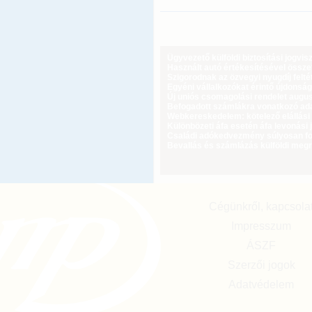
Ügyvezető külföldi biztosítási jogvi
Használt autó értékesítésével össz
Szigorodnak az özvegyi nyugdíj feltét
Egyéni vállalkozókat érintő újdonság
Új uniós csomagolási rendelet augus
Befogadott számlákra vonatkozó adat
Webkereskedelem: kötelező elállási 
Különbözeti áfa esetén áfa levonási 
Családi adókedvezmény súlyosan fog
Bevallás és számlázás külföldi meg
Cégünkről, kapcsola
Impresszum
ÁSZF
Szerzői jogok
Adatvédelem