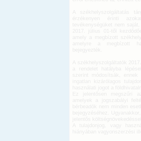
A székhelyszolgáltatás tá
érzékenyen érinti azok
tevékenységüket nem saját, k
2017. július 01-től kezdődő
amely a megbízott székhelys
amelyre a megbízott hasz
bejegyezték.
A székhelyszolgáltatók 2017.
a rendelet hatályba lépés
szerint módosítsák, ennek 
ingatlan kizárólagos tulaj
használati jogot a földhivata
Ez jelentősen megszűri az
amelyek a jogszabályi felté
bérbeadók nem minden esetbe
bejegyzéséhez. Ugyanakkor, 
jelentős költségnövekedésse
A tulajdonjog, vagy haszná
hiányában vagyonszerzési ill