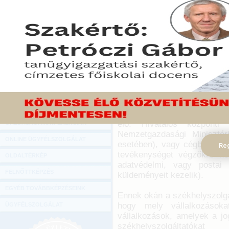
Hírlevél
A székhelyszolgáltatást
ONLINE KÖZVETÍTÉSEK
gazdasági élet „megtűrt” s
tevékenységükhöz hozzáál
KÖNYVELŐI TOVÁBBKÉPZÉSEK
szabályozás elégtelensége i
DIGITÁLIS TERMÉKEK
2017. június 21.
TANÁCSADÁS
A fejlettebb országokban 
GAZDASÁGI SZAKKÖNYVEK
székhelyszolgáltatást 
érdekképviselettel és kötel
GAZDASÁGI FOLYÓIRATOK
és vagyonőrök, vagy a könyv
elő. Hivatalos központi
GAZDASÁGI KONFERENCIÁK
Nemzetgazdasági Minisztér
ONLINE ÜGYFÉLSZOLGÁLAT
esetében), vagy cégbíróság 
Reg
tevékenységet végzőkre ne
OLDALTÉRKÉP
adatvédelmi, vagy postai 
FELNŐTTKÉPZÉS
küldeményeit kezelik).
EGYÉB TOVÁBBKÉPZÉSEINK
Ennek okán a székhelyszolgál
hogy mely vállalkozások
ÜGYFÉLSZOLGÁLAT
vállalkozások, amelyek a jo
székhelyszolgáltató