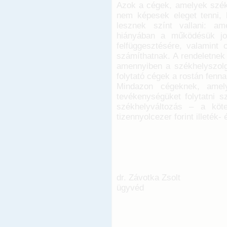
Azok a cégek, amelyek székh
nem képesek eleget tenni, 
lesznek színt vallani: a
hiányában a működésük jog
felfüggesztésére, valamint c
számíthatnak. A rendeletnek 
amennyiben a székhelyszolgá
folytató cégek a rostán fenn
Mindazon cégeknek, amel
tevékenységüket folytatni s
székhelyváltozás – a köt
tizennyolcezer forint illeték- 
dr. Závotka Zsolt
ügyvéd