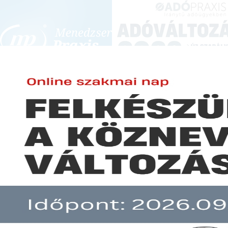
BEJELENTKEZÉS
KONFERENCIÁK ÉS KÉPZÉSEK
|
SZA
E-mail cím:
JOGSZABÁLYVÁL
Jelszó:
Elfelejtett jelszó
Így módosulnak a cafeteria sz
Előfizetéseinkről
Még nem ügyfelünk?
A hír több mint 30 napja nem frissült!