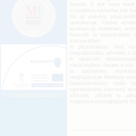
keretet. E két keret fele
százalékos közterhet kell fize
Ha az utalvány visszavált
utalványnak. Fontos azonb
azokban az esetekben, amiko
használt (a munkavállaló r
visszaváltani.
A pénztárakban levő össz
megváltoztatta, bővítette a 
A lakáscélú hiteltámoga
vásárlásához, hanem a már fe
is adómentes munkáltat
meghatározott feltételek telj
Sporteseményre szóló be
sportesemény-szervező tev
kifizetők, juttatók is a
Legkeresettebb jogszabályok >>
méghozzá összeghatártól füg