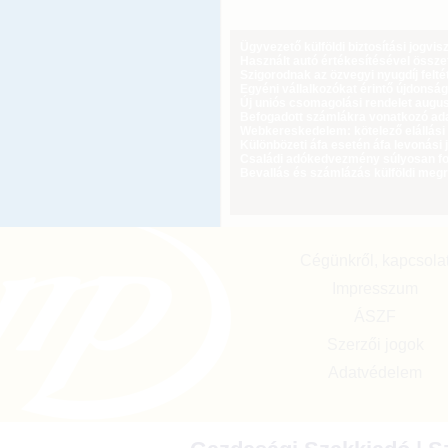
Ügyvezető külföldi biztosítási jogvi
Használt autó értékesítésével össz
Szigorodnak az özvegyi nyugdíj feltét
Egyéni vállalkozókat érintő újdonság
Új uniós csomagolási rendelet augus
Befogadott számlákra vonatkozó adat
Webkereskedelem: kötelező elállási 
Különbözeti áfa esetén áfa levonási 
Családi adókedvezmény súlyosan fog
Bevallás és számlázás külföldi meg
Cégünkről, kapcsola
Impresszum
ÁSZF
Szerzői jogok
Adatvédelem