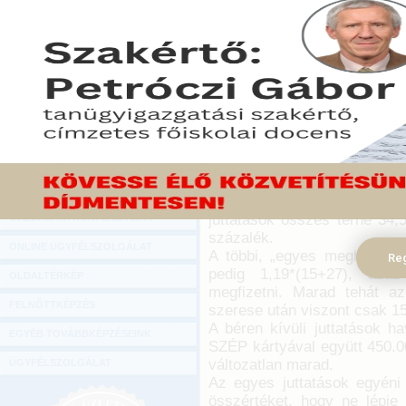
Hírlevél
A Parlament által megs
ONLINE KÖZVETÍTÉSEK
csökkenése miatt 2016-tól
juttatások után, de az 
KÖNYVELŐI TOVÁBBKÉPZÉSEK
kormányrendelet miatt vá
DIGITÁLIS TERMÉKEK
adózással adható havi száza
TANÁCSADÁS
2016. január 08.
GAZDASÁGI SZAKKÖNYVEK
A 15 százalékos szja mell
kötelezettséggel kell számol
GAZDASÁGI FOLYÓIRATOK
szeres értéke alapján kell f
juttatások összes terhe 34,
GAZDASÁGI KONFERENCIÁK
százalék.
ONLINE ÜGYFÉLSZOLGÁLAT
A többi, „egyes meghatározo
Reg
pedig 1,19*(15+27), azaz
OLDALTÉRKÉP
megfizetni. Marad tehát az
FELNŐTTKÉPZÉS
szerese után viszont csak 15
A béren kívüli juttatások ha
EGYÉB TOVÁBBKÉPZÉSEINK
SZÉP kártyával együtt 450.0
változatlan marad.
ÜGYFÉLSZOLGÁLAT
Az egyes juttatások egyéni k
összértéket, hogy ne lépje 