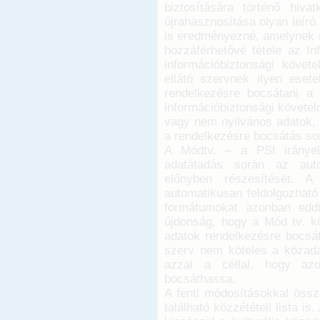
biztosítására történő hiv
újrahasznosítása olyan leíró
is eredményezné, amelynek 
hozzáférhetővé tétele az In
információbiztonsági követ
ellátó szervnek ilyen esete
rendelkezésre bocsátani a
információbiztonsági követel
vagy nem nyilvános adatok, a
a rendelkezésre bocsátás so
A Módtv. – a PSI irányel
adatátadás során az auto
előnyben részesítését. A
automatikusan feldolgozható
formátumokat azonban eddi
újdonság, hogy a Mód tv. kö
adatok rendelkezésre bocsátá
szerv nem köteles a közadat
azzal a céllal, hogy azok
bocsáthassa.
A fenti módosításokkal össz
található közzétételi lista is