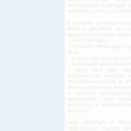
terjesztésével összefüggő kö
fedezését írja elő a közadato
A közadatot az igénylő álta
átadni az igénylőnek. Ha a k
igényelt formátumban, módo
– nem lehetséges,
– aránytalan nehézséggel, e
járna,
– az adat vagy adatszerkezet
– a közfeladat ellátását aka
– olyan leíró adat vagy
eredményezné, amelynek ny
hozzáférhetővé tétele az In
információbiztonsági követe
a közadatot elektronikusa
feldolgozható, nyílt for
együttesen, a rendelkezésre
bocsátani.
Nem utasítható el köza
meghatározott alapvető ele