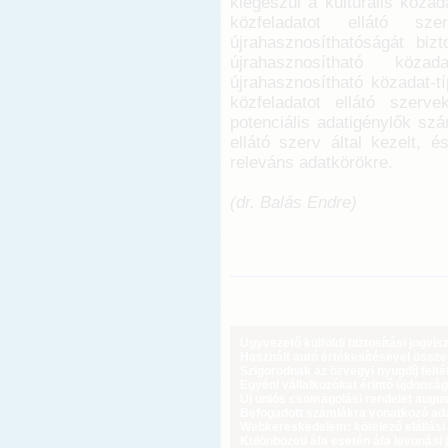
kiegészül a kulturális köza
közfeladatot ellátó sz
újrahasznosíthatóságát bizt
újrahasznosítható köza
újrahasznosítható közadat-tí
közfeladatot ellátó szerve
potenciális adatigénylők szá
ellátó szerv által kezelt, 
releváns adatkörökre.
(dr. Balás Endre)
Ügyvezető külföldi biztosítási jogvi
Használt autó értékesítésével össz
Szigorodnak az özvegyi nyugdíj feltét
Egyéni vállalkozókat érintő újdonság
Új uniós csomagolási rendelet augus
Befogadott számlákra vonatkozó adat
Webkereskedelem: kötelező elállási 
Különbözeti áfa esetén áfa levonási 