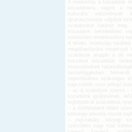
A módosítás a közadatok mell
közadatokra, vagyis a mú
kulturális intézmények á
újrahasznosítás céljából tör
szabályokat határoz meg. A
közadatok tekintetében vé
kötelezően rendelkezésre bo
A Módtv. módosítja továbbá
megállapítására vonatkozó s
szabályok alapján a díj m
bocsátott közadatok feldo
terjesztésének határköltség
összefüggésben felmerül
teljesítéséhez szükséges tö
kapcsolódó rezsi jellegű kia
– az új szabályok szerint –
közadatok gyűjtésének, előá
legfeljebb öt százalékos nye
– a közfeladatot ellátó sze
költségei jelentős részét sajá
– jogszabály, közjogi sze
szerződés vagy más kötele
képező közadat gyűjtésé