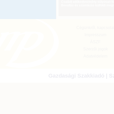
Családi adókedvezmény súlyosan fog
Bevallás és számlázás külföldi meg
Cégünkről, kapcsola
Impresszum
ÁSZF
Szerzői jogok
Adatvédelem
Gazdasági Szakkiadó | Sz