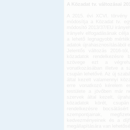
A Közadat tv. változásai 201
A 2015. évi XCVI. törvény (
módosítja a Közadat tv. eg
módosító 2013/37/EU irányelv 
irányelv elfogadásának célja
a lehető legnagyobb mérték
adatok újrahasznosításából e
Jelentős változás 2016-tó
közadatok rendelkezésre b
szövege ezt a végrehaj
vonatkozásában illetve a s
csupán lehetővé. Az új szabá
által kezelt valamennyi köza
erre vonatkozó kérelem es
testülete a jövőben már n
szervek által kezelt, újrah
közadatok körét, csupán
rendelkezésre bocsátásér
szempontjainak, megfiz
kedvezményeinek és a díjfi
megállapítására van lehetős