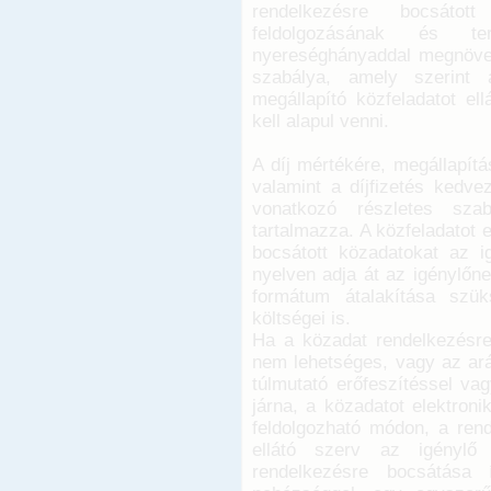
rendelkezésre bocsátott
feldolgozásának és ter
nyereséghányaddal megnövelt
szabálya, amely szerint a
megállapító közfeladatot ell
kell alapul venni.
A díj mértékére, megállapít
valamint a díjfizetés kedve
vonatkozó részletes szab
tartalmazza. A közfeladatot 
bocsátott közadatokat az i
nyelven adja át az igénylőne
formátum átalakítása szük
költségei is.
Ha a közadat rendelkezésre
nem lehetséges, vagy az ar
túlmutató erőfeszítéssel va
járna, a közadatot elektron
feldolgozható módon, a rend
ellátó szerv az igénylő
rendelkezésre bocsátása