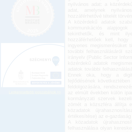
nyilvános adat: a közérdek
adat, amelynek nyilvános
hozzáférhetővé tételét törvén
A közérdekű adatok szaba
kommunikációs alapjogok 
tekinthetők, és mint ily
hozzáférhetőek kell, hogy
ingyenes megismerésüket tö
további felhasználásáról sz
irányelv (Public Sector Info
közérdekű adatok megismer
adatok további felhasználás
Ennek oka, hogy a digita
fejlődésének következtében l
feldolgozására, rendszerezé
az elmúlt években külön ipa
Legkeresettebb jogszabályok >>
kormányzati szervek kezeli
zömét a közszféra állítja 
közadatok újrahasznosítá
értékesítése) az e-gazdaság 
A közadatok újrahasznos
felhasználása olyan kereske