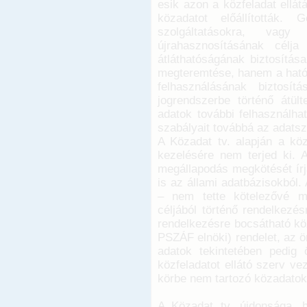
esik azon a közfeladat ellát
közadatot előállították. 
szolgáltatásokra, vagy
újrahasznosításának célj
átláthatóságának biztosítá
megteremtése, hanem a ható
felhasználásának biztosí
jogrendszerbe történő átült
adatok további felhasználha
szabályait továbbá az adatszo
A Közadat tv. alapján a kö
kezelésére nem terjed ki. A
megállapodás megkötését írja
is az állami adatbázisokból.
– nem tette kötelezővé m
céljából történő rendelkezé
rendelkezésre bocsátható kö
PSZÁF elnöki) rendelet, az 
adatok tekintetében pedig
közfeladatot ellátó szerv ve
körbe nem tartozó közadatok
A Közadat tv. újdonsága, h