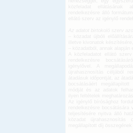
nehézséggel, egy egyszerű
közfeladat ellátásának 
rendelkezésre álló formátum
ellátó szerv az igénylő rend
Az adatot birtokoló szerv a
– közadat újbóli előállítás
illetve kivonatok készítésére
– közadatból, annak alapján
A közfeladatot ellátó szerv
rendelkezésre bocsátásár
igénylővel. A megállapod
újrahasznosítás céljából r
átadásuk időpontját, az átad
bocsátásáért megállapított
módját és az adatok felhas
ilyen feltételek meghatározás
Az igénylő bírósághoz fordul
rendelkezésre bocsátására 
teljesítésére nyitva álló ha
közadat újrahasznosítás c
megállapított díj összegének