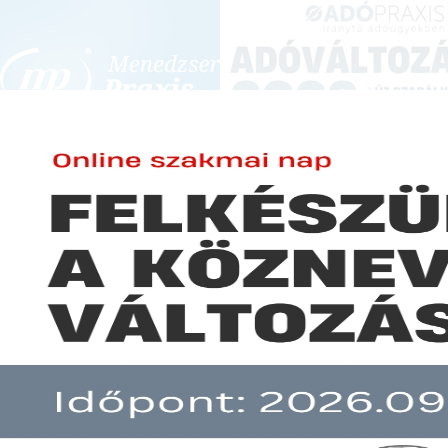
BEJELENTKEZÉS
KONFERENCIÁK ÉS KÉPZÉSEK
|
SZA
E-mail cím:
JOGSZABÁLYVÁL
Jelszó:
Elfelejtett jelszó
A közadatok újrahasznosítása
Előfizetéseinkről
Még nem ügyfelünk?
A hír több mint 30 napja nem frissült!