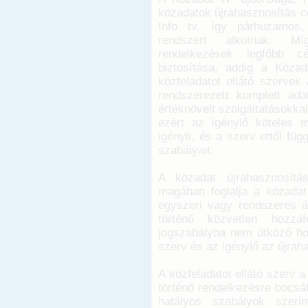
közadatok újrahasznosítás cé
Info tv. így párhuzamos,
rendszert alkotnak. Mí
rendelkezések legfőbb c
biztosítása, addig a Köza
közfeladatot ellátó szervek
rendszerezett komplett adat
értéknövelt szolgáltatásokkal
ezért az igénylő köteles m
igényli, és a szerv ettől fü
szabályait.
A közadat újrahasznosítás
magában foglalja a közadat
egyszeri vagy rendszeres á
történő közvetlen hozzá
jogszabályba nem ütköző hoz
szerv és az igénylő az újrah
A közfeladatot ellátó szerv 
történő rendelkezésre bocsát
hatályos szabályok szer