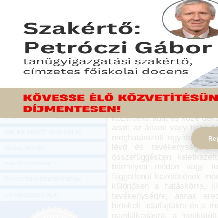
Hírlevél
2016. január 1-jétől módo
ONLINE KÖZVETÍTÉSEK
2012. évi LXIII. törvény (a
Közadat tv. leglényegeseb
KÖNYVELŐI TOVÁBBKÉPZÉSEK
ismertetjük.
DIGITÁLIS TERMÉKEK
2015. december 10.
TANÁCSADÁS
A Közadat tv. 2013. j
GAZDASÁGI SZAKKÖNYVEK
újrahasznosításának lehe
közadat: az információs önre
GAZDASÁGI FOLYÓIRATOK
szóló 2011. évi CXII. törvé
közérdekű adat és közérdekbő
GAZDASÁGI KONFERENCIÁK
adat: az állami vagy helyi ö
ONLINE ÜGYFÉLSZOLGÁLAT
meghatározott egyéb közfel
Reg
lévő és tevékenységére v
OLDALTÉRKÉP
összefüggésben keletkeze
FELNŐTTKÉPZÉS
bármilyen módon vagy for
függetlenül kezelésének módj
EGYÉB TOVÁBBKÉPZÉSEINK
különösen a hatáskörre, ill
tevékenységre, annak ered
ÜGYFÉLSZOLGÁLAT
birtokolt adatfajtákra és a 
gazdálkodásra, a megkötöt