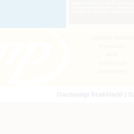
Különbözeti áfa esetén áfa levonási 
Családi adókedvezmény súlyosan fog
Bevallás és számlázás külföldi meg
Cégünkről, kapcsola
Impresszum
ÁSZF
Szerzői jogok
Adatvédelem
Gazdasági Szakkiadó | Sz