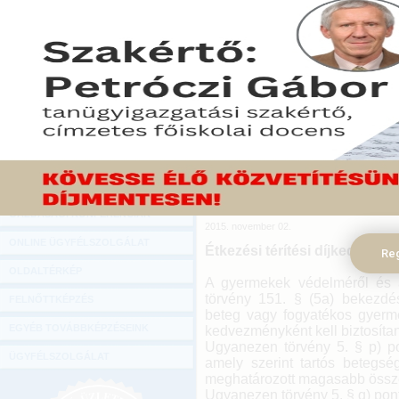
Hírlevél
Az iskolakezdéssel kapcsola
ONLINE KÖZVETÍTÉSEK
szembesülnek az úgyneve
tényleges támogatási le
KÖNYVELŐI TOVÁBBKÉPZÉSEK
egészségi állapotukra te
DIGITÁLIS TERMÉKEK
magasabb összegű család
kedvezményre való jogo
TANÁCSADÁS
megfelelő igazolása való
megkönnyítése érdekében a
GAZDASÁGI SZAKKÖNYVEK
s gyermekek támogatási l
GAZDASÁGI FOLYÓIRATOK
módja továbbá a képzésükke
GAZDASÁGI KONFERENCIÁK
2015. november 02.
ONLINE ÜGYFÉLSZOLGÁLAT
Étkezési térítési díjkedvezm
Reg
OLDALTÉRKÉP
A gyermekek védelméről és a
törvény 151. § (5a) bekezdés
FELNŐTTKÉPZÉS
beteg vagy fogyatékos gyermek
EGYÉB TOVÁBBKÉPZÉSEINK
kedvezményként kell biztosítan
Ugyanezen törvény 5. § p) po
ÜGYFÉLSZOLGÁLAT
amely szerint tartós betegs
meghatározott magasabb összeg
Ugyanezen törvény 5. § q) pon