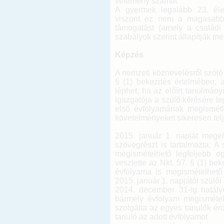
vélemény számát.
A gyermek legalább 23. élet
viszont ez nem a magasabb ö
támogatást (amely a családi 
szabályok szerint állapítják me
Képzés
A nemzeti köznevelésről szóló 
§ (1) bekezdés értelmében, 
léphet, ha az előírt tanulmány
igazgatója a szülő kérésére l
első évfolyamának megismétlé
követelményeket sikeresen telje
2015. január 1. napját mege
szövegrészt is tartalmazta: 
megismételhető legfeljebb e
vesztette az Nkt. 57. § (1) b
évfolyama is megismételhető
2015. január 1. napjától szülő
2014. december 31-ig hatályo
bármely évfolyam megismételh
szolgálta az egyes tanulók ér
tanuló az adott évfolyamot