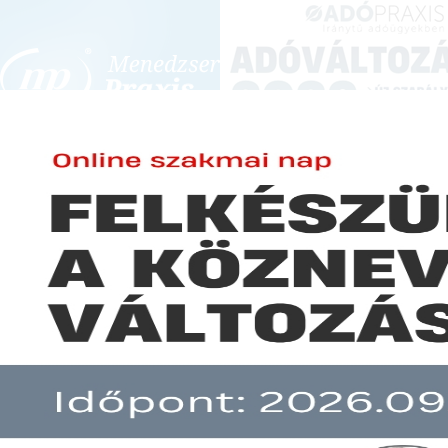
BEJELENTKEZÉS
KONFERENCIÁK ÉS KÉPZÉSEK
|
SZA
E-mail cím:
SZA
Jelszó:
Elfelejtett jelszó
Sajátos nevelési igényű (SNI)
Előfizetéseinkről
Még nem ügyfelünk?
A hír több mint 30 napja nem frissült!