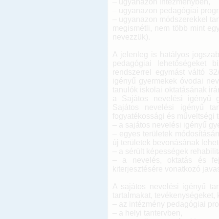
– ugyanazon intézményben,
– ugyanazon pedagógiai progr
– ugyanazon módszerekkel tan
megismétli, nem több mint eg
nevezzük).
A jelenleg is hatályos jogsz
pedagógiai lehetőségeket bi
rendszerrel egymást váltó 32
igényű gyermekek óvodai neve
tanulók iskolai oktatásának irá
a Sajátos nevelési igényű 
Sajátos nevelési igényű tan
fogyatékossági és műveltségi 
– a sajátos nevelési igényű gy
– egyes területek módosításán
új területek bevonásának lehet
– a sérült képességek rehabilitá
– a nevelés, oktatás és fe
kiterjesztésére vonatkozó javas
A sajátos nevelési igényű tan
tartalmakat, tevékenységeket, 
– az intézmény pedagógiai pr
– a helyi tantervben,