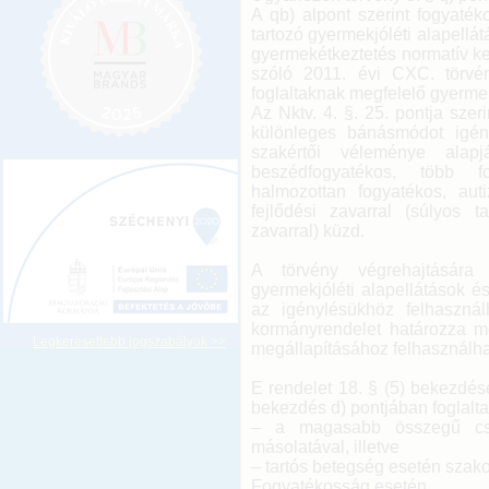
A qb) alpont szerint fogyat
tartozó gyermekjóléti alapellá
gyermekétkeztetés normatív k
szóló 2011. évi CXC. törvén
foglaltaknak megfelelő gyermek, 
Az Nktv. 4. §. 25. pontja szer
különleges bánásmódot igény
szakértői véleménye alapj
beszédfogyatékos, több f
halmozottan fogyatékos, au
fejlődési zavarral (súlyos t
zavarral) küzd.
A törvény végrehajtására
gyermekjóléti alapellátások és
az igénylésükhöz felhasználh
kormányrendelet határozza me
Legkeresettebb jogszabályok >>
megállapításához felhasználhat
E rendelet 18. § (5) bekezdése
bekezdés d) pontjában foglalta
– a magasabb összegű csal
másolatával, illetve
– tartós betegség esetén szako
Fogyatékosság esetén