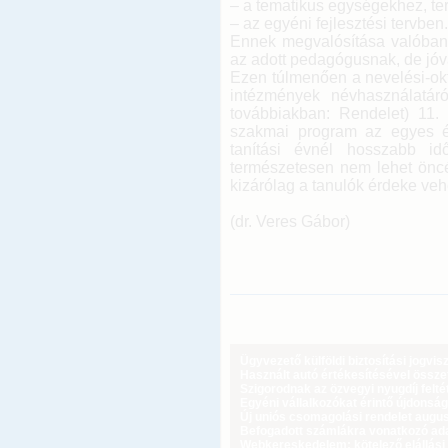
– a tematikus egységekhez, te
– az egyéni fejlesztési tervben.
Ennek megvalósítása valóban
az adott pedagógusnak, de jóv
Ezen túlmenően a nevelési-ok
intézmények névhasználatáró
továbbiakban: Rendelet) 11.
szakmai program az egyes év
tanítási évnél hosszabb id
természetesen nem lehet öncé
kizárólag a tanulók érdeke veh
(dr. Veres Gábor)
Ügyvezető külföldi biztosítási jogvi
Használt autó értékesítésével össz
Szigorodnak az özvegyi nyugdíj feltét
Egyéni vállalkozókat érintő újdonság
Új uniós csomagolási rendelet augus
Befogadott számlákra vonatkozó adat
Webkereskedelem: kötelező elállási 