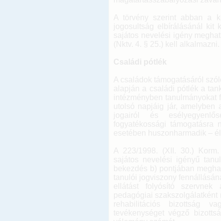
A törvény szerint abban a 
jogosultság elbírálásánál kit 
sajátos nevelési igény megha
(Nktv. 4. § 25.) kell alkalmazni.
Családi pótlék
A családok támogatásáról szóló
alapján a családi pótlék a ta
intézményben tanulmányokat fo
utolsó napjáig jár, amelyben
jogairól és esélyegyenlős
fogyatékossági támogatásra n
esetében huszonharmadik – élet
A 223/1998. (XII. 30.) Korm
sajátos nevelési igényű tanu
bekezdés b) pontjában meghat
tanulói jogviszony fennállásána
ellátást folyósító szervnek
pedagógiai szakszolgálatként 
rehabilitációs bizottság v
tevékenységet végző bizotts