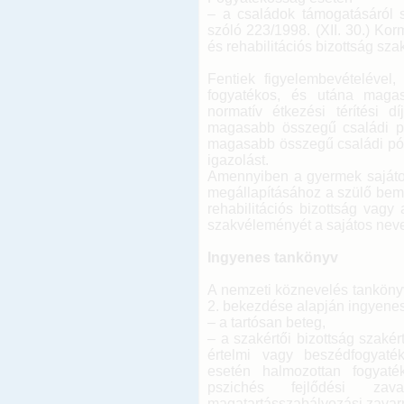
– a családok támogatásáról s
szóló 223/1998. (XII. 30.) Kor
és rehabilitációs bizottság sza
Fentiek figyelembevételével
fogyatékos, és utána magas
normatív étkezési térítési 
magasabb összegű családi pót
magasabb összegű családi pótlé
igazolást.
Amennyiben a gyermek sajátos 
megállapításához a szülő bemu
rehabilitációs bizottság vagy 
szakvéleményét a sajátos neve
Ingyenes tankönyv
A nemzeti köznevelés tankönyv
2. bekezdése alapján ingyenes
– a tartósan beteg,
– a szakértői bizottság szaké
értelmi vagy beszédfogyaték
esetén halmozottan fogyat
pszichés fejlődési zav
magatartásszabályozási zavar